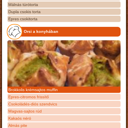
Málnás túrótorta
Dupla csokis torta
Epres csokitorta
Orsi a konyhában
Brokkolis krémsajtos muffin
Epres-citromos frissítő
Csokoládés-diós szendvics
Magvas-sajtos rúd
Kakaós néró
Almás pite