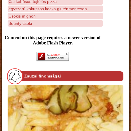
Csirkehúsos-tejfölös pizza
egyszerű kókuszos kocka gluténmentesen
Csokis mignon
Bounty csoki
Content on this page requires a newer version of
Adobe Flash Player.
Zsuzsi finomságai