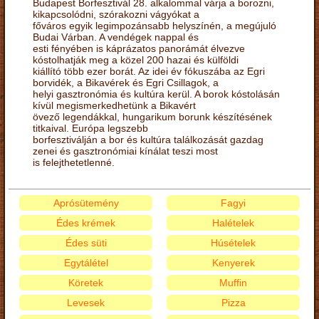
Budapest Borfesztivál 28. alkalommal várja a borozni,
kikapcsolódni, szórakozni vágyókat a
főváros egyik legimpozánsabb helyszínén, a megújuló
Budai Várban. A vendégek nappal és
esti fényében is káprázatos panorámát élvezve
kóstolhatják meg a közel 200 hazai és külföldi
kiállító több ezer borát. Az idei év fókuszába az Egri
borvidék, a Bikavérek és Egri Csillagok, a
helyi gasztronómia és kultúra kerül. A borok kóstolásán
kívül megismerkedhetünk a Bikavért
övező legendákkal, hungarikum borunk készítésének
titkaival. Európa legszebb
borfesztiválján a bor és kultúra találkozását gazdag
zenei és gasztronómiai kínálat teszi most
is felejthetetlenné.
Aprósütemény
Fagyi
Édes krémek
Halételek
Édes süti
Húsételek
Egytálétel
Kenyerek
Köretek
Muffin
Levesek
Pizza