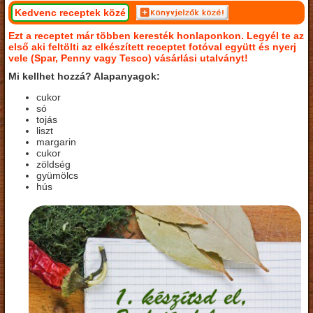
Kedvenc receptek közé
Ezt a receptet már többen keresték honlaponkon. Legyél te az
első aki feltölti az elkészített receptet fotóval együtt és nyerj
vele (Spar, Penny vagy Tesco) vásárlási utalványt!
Mi kellhet hozzá? Alapanyagok:
cukor
só
tojás
liszt
margarin
cukor
zöldség
gyümölcs
hús