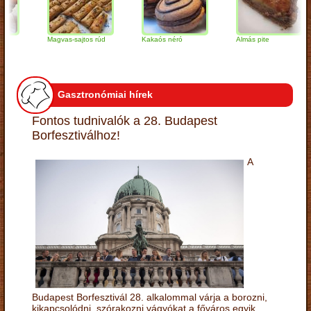
Magvas-sajtos rúd
Kakaós néró
Almás pite
Gasztronómiai hírek
Fontos tudnivalók a 28. Budapest
Borfesztiválhoz!
A
Budapest Borfesztivál 28. alkalommal várja a borozni,
kikapcsolódni, szórakozni vágyókat a főváros egyik