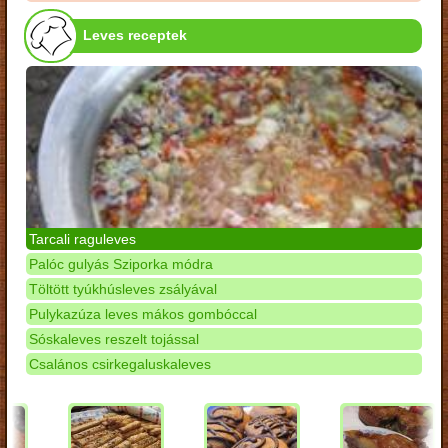
Leves receptek
Tarcali raguleves
Palóc gulyás Sziporka módra
Töltött tyúkhúsleves zsályával
Pulykazúza leves mákos gombóccal
Sóskaleves reszelt tojással
Csalános csirkegaluskaleves