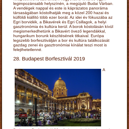
legimpozánsabb helyszínén, a megújuló Budai Várban.
A vendégek nappal és este is káprázatos panoráma
társaságában kóstolhatják meg a közel 200 hazai és
külföldi kiállító több ezer borát. Az idei év fókuszába az
Egri borvidék, a Bikavérek és Egri Csillagok, a helyi
gasztronómia és kultúra kerül. A borok kóstolásán kívül
megismerkedhetünk a Bikavért övező legendákkal,
hungarikum borunk készítésének titkaival. Európa
legszebb borfesztiválján a bor és kultúra találkozását
gazdag zenei és gasztronómiai kínálat teszi most is
felejthetetlenné.
28. Budapest Borfesztivál 2019
A