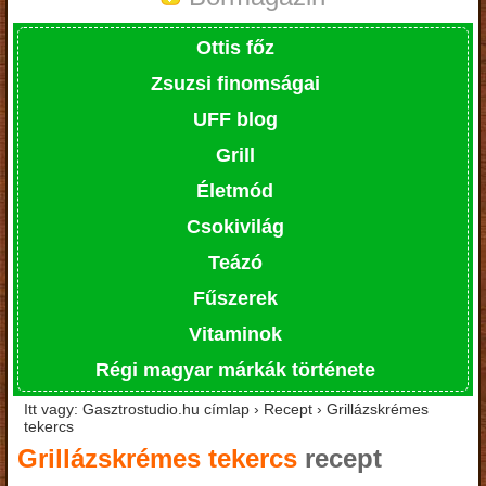
Ottis főz
Zsuzsi finomságai
UFF blog
Grill
Életmód
Csokivilág
Teázó
Fűszerek
Vitaminok
Régi magyar márkák története
Itt vagy: Gasztrostudio.hu címlap › Recept › Grillázskrémes
tekercs
Grillázskrémes tekercs
recept