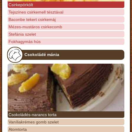
Csirkepörkölt
Tejszínes csirkemell tésztával
Baconbe tekert csirkemáj
Mézes-mustáros csirkecomb
Stefánia szelet
Fokhagymás hús
Csokoládé mánia
Csokoládés-narancs torta
Vaníliakrémes gomb szelet
Atomtorta