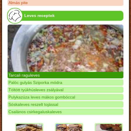
Almás pite
Leves receptek
Tarcali raguleves
Palóc gulyás Sziporka módra
Töltött tyúkhúsleves zsályával
Pulykazúza leves mákos gombóccal
Sóskaleves reszelt tojással
Csalános csirkegaluskaleves