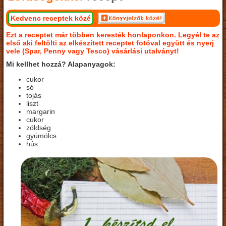
Kedvenc receptek közé
Ezt a receptet már többen keresték honlaponkon. Legyél te az
első aki feltölti az elkészített receptet fotóval együtt és nyerj
vele (Spar, Penny vagy Tesco) vásárlási utalványt!
Mi kellhet hozzá? Alapanyagok:
cukor
só
tojás
liszt
margarin
cukor
zöldség
gyümölcs
hús