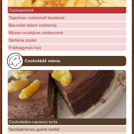
Csirkepörkölt
Tejszínes csirkemell tésztával
Baconbe tekert csirkemáj
Mézes-mustáros csirkecomb
Stefánia szelet
Fokhagymás hús
Csokoládé mánia
Csokoládés-narancs torta
Vaníliakrémes gomb szelet