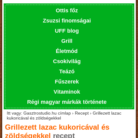
Ottis főz
Zsuzsi finomságai
UFF blog
Grill
Életmód
Csokivilág
Teázó
Fűszerek
Vitaminok
Régi magyar márkák története
Itt vagy: Gasztrostudio.hu címlap › Recept › Grillezett lazac
kukoricával és zöldségekkel
Grillezett lazac kukoricával és
zöldségekkel
recept