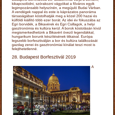
kikapcsolódni, szórakozni vágyókat a főváros egyik
legimpozánsabb helyszínén, a megújuló Budai Várban.
A vendégek nappal és este is káprázatos panoráma
társaságában kóstolhatják meg a közel 200 hazai és
külföldi kiállító több ezer borát. Az idei év fókuszába az
Egri borvidék, a Bikavérek és Egri Csillagok, a helyi
gasztronómia és kultúra kerül. A borok kóstolásán kívül
megismerkedhetünk a Bikavért övező legendákkal,
hungarikum borunk készítésének titkaival. Európa
legszebb borfesztiválján a bor és kultúra találkozását
gazdag zenei és gasztronómiai kínálat teszi most is
felejthetetlenné.
28. Budapest Borfesztivál 2019
A