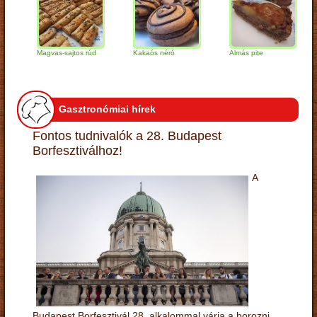
Magvas-sajtos rúd
Kakaós néró
Almás pite
Zab
túr
Gasztronómiai hírek
Fontos tudnivalók a 28. Budapest
Borfesztiválhoz!
A
Budapest Borfesztivál 28. alkalommal várja a borozni,