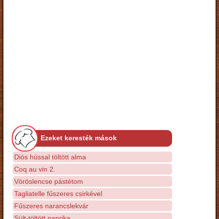
Ezeket keresték mások
Diós hússal töltött alma
Coq au vin 2.
Vöröslencse pástétom
Tagliatelle fűszeres csirkével
Fűszeres narancslekvár
Sült-töltött paprika