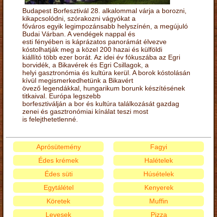
Budapest Borfesztivál 28. alkalommal várja a borozni,
kikapcsolódni, szórakozni vágyókat a
főváros egyik legimpozánsabb helyszínén, a megújuló
Budai Várban. A vendégek nappal és
esti fényében is káprázatos panorámát élvezve
kóstolhatják meg a közel 200 hazai és külföldi
kiállító több ezer borát. Az idei év fókuszába az Egri
borvidék, a Bikavérek és Egri Csillagok, a
helyi gasztronómia és kultúra kerül. A borok kóstolásán
kívül megismerkedhetünk a Bikavért
övező legendákkal, hungarikum borunk készítésének
titkaival. Európa legszebb
borfesztiválján a bor és kultúra találkozását gazdag
zenei és gasztronómiai kínálat teszi most
is felejthetetlenné.
Aprósütemény
Fagyi
Édes krémek
Halételek
Édes süti
Húsételek
Egytálétel
Kenyerek
Köretek
Muffin
Levesek
Pizza