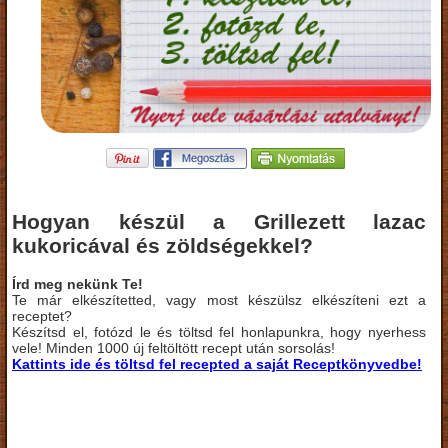
Hogyan készül a Grillezett lazac
kukoricával és zöldségekkel?
Írd meg nekünk Te!
Te már elkészítetted, vagy most készülsz elkészíteni ezt a
receptet?
Készítsd el, fotózd le és töltsd fel honlapunkra, hogy nyerhess
vele! Minden 1000 új feltöltött recept után sorsolás!
Kattints ide és töltsd fel recepted a saját Receptkönyvedbe!