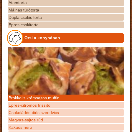
Atomtorta
Málnás túrótorta
Dupla csokis torta
Epres csokitorta
Orsi a konyhában
Brokkolis krémsajtos muffin
Epres-citromos frissítő
Csokoládés-diós szendvics
Magvas-sajtos rúd
Kakaós néró