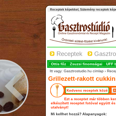
Receptek képekkel, Sütemény receptek képek
Receptek
Gasztro
Ottis főz
Zsuzsi finomságai
UFF 
Itt vagy: Gasztrostudio.hu címlap › Recept
Grillezett-rakott cukkin
Kedvenc receptek közé
Ezt a receptet már többen ker
elkészített receptet fotóval együtt é
utalványt!
Mi kellhet hozzá? Alapanyagok: