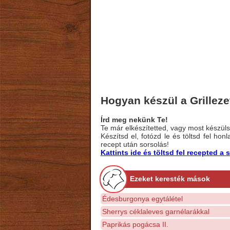
Hogyan készül a Grillezet
Írd meg nekünk Te!
Te már elkészítetted, vagy most készülsz
Készítsd el, fotózd le és töltsd fel ho
recept után sorsolás!
Kattints ide és töltsd fel recepted 
Ezeket keresték mások
Édesburgonya egytálétel
Sherrys céklaleves garnélarákkal
Paprikás pogácsa II.