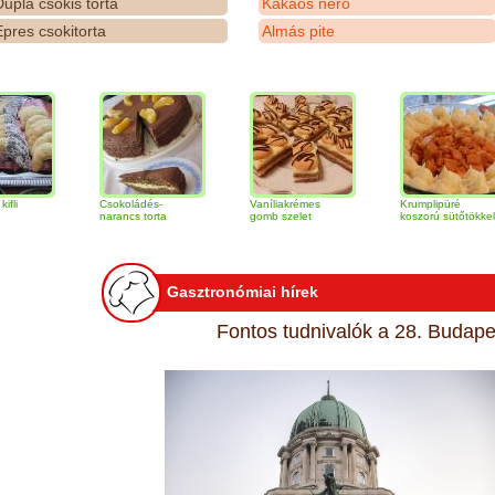
upla csokis torta
Kakaós néró
pres csokitorta
Almás pite
Csokoládés-
Vaníliakrémes
Krumplipüré
narancs torta
gomb szelet
koszorú sütőtökkel
Gasztronómiai hírek
Fontos tudnivalók a 28. Budapes