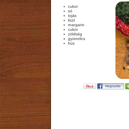
cukor
só
tojás
liszt
margarin
cukor
zöldség
gyümölcs
hús