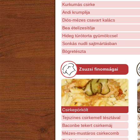
Kurkumás csirke
Andi krumplija
Diós-mézes csavart kalács
Bea ételízesítője
Hideg túrótorta gyümölccsel
Sonkás nudli sajtmártásban
Bögretészta
Zsuzsi finomságai
Csirkepörkölt
Tejszínes csirkemell tésztával
Baconbe tekert csirkemáj
Mézes-mustáros csirkecomb
M