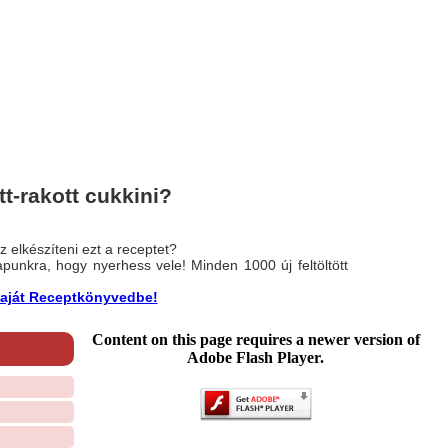
t-rakott cukkini?
 elkészíteni ezt a receptet?
nlapunkra, hogy nyerhess vele! Minden 1000 új feltöltött
a saját Receptkönyvedbe!
Content on this page requires a newer version of
Adobe Flash Player.