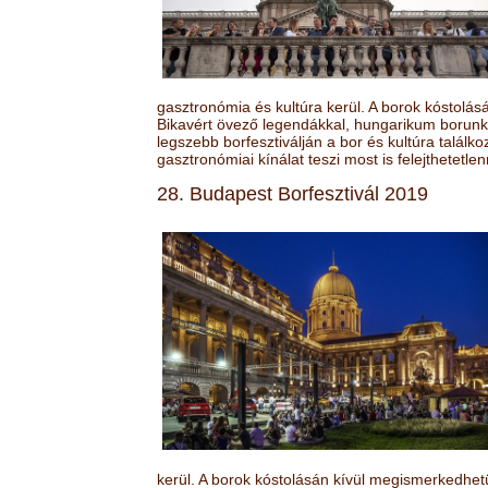
gasztronómia és kultúra kerül. A borok kóstolá
Bikavért övező legendákkal, hungarikum borunk 
legszebb borfesztiválján a bor és kultúra találk
gasztronómiai kínálat teszi most is felejthetetlen
28. Budapest Borfesztivál 2019
kerül. A borok kóstolásán kívül megismerkedhet