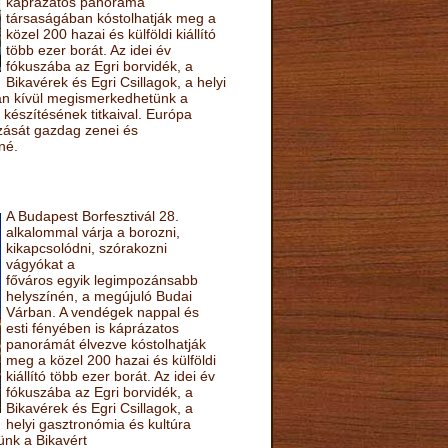
káprázatos panoráma
társaságában kóstolhatják meg a
közel 200 hazai és külföldi kiállító
több ezer borát. Az idei év
fókuszába az Egri borvidék, a
Bikavérek és Egri Csillagok, a helyi
sán kívül megismerkedhetünk a
készítésének titkaival. Európa
ozását gazdag zenei és
né.
A Budapest Borfesztivál 28.
alkalommal várja a borozni,
kikapcsolódni, szórakozni
vágyókat a
főváros egyik legimpozánsabb
helyszínén, a megújuló Budai
Várban. A vendégek nappal és
esti fényében is káprázatos
panorámát élvezve kóstolhatják
meg a közel 200 hazai és külföldi
kiállító több ezer borát. Az idei év
fókuszába az Egri borvidék, a
Bikavérek és Egri Csillagok, a
helyi gasztronómia és kultúra
ünk a Bikavért