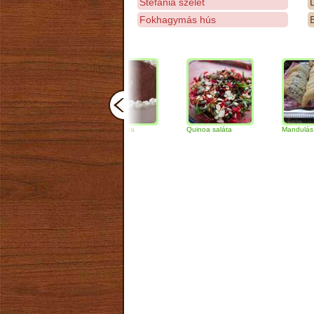
Stefánia szelet
D
Fokhagymás hús
E
Tiramisu torta
Quinoa saláta
Mandulás kifli
ánk