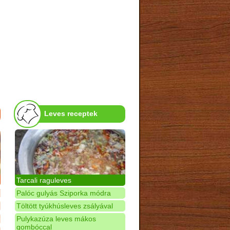
Leves receptek
Tarcali raguleves
Palóc gulyás Sziporka módra
Töltött tyúkhúsleves zsályával
Pulykazúza leves mákos
gombóccal