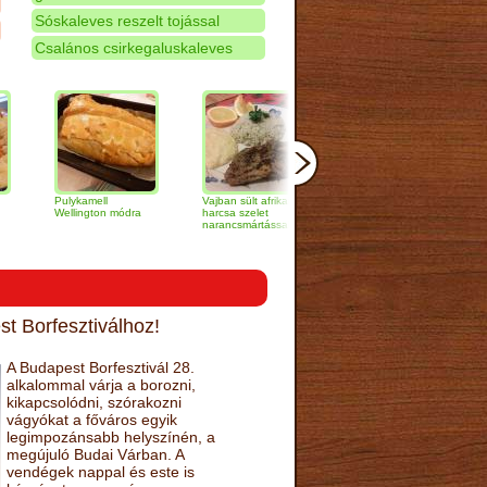
Sóskaleves reszelt tojással
Csalános csirkegaluskaleves
Pulykamell
Vajban sült afrikai
Atomtorta
Adventi
Wellington módra
harcsa szelet
gyümöl
narancsmártással
t Borfesztiválhoz!
A Budapest Borfesztivál 28.
alkalommal várja a borozni,
kikapcsolódni, szórakozni
vágyókat a főváros egyik
legimpozánsabb helyszínén, a
megújuló Budai Várban. A
vendégek nappal és este is