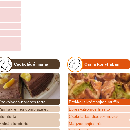
Csokoládé mánia
Orsi a konyhában
Csokoládés-narancs torta
Brokkolis krémsajtos muffin
Vaníliakrémes gomb szelet
Epres-citromos frissítő
Atomtorta
Csokoládés-diós szendvics
álnás túrótorta
Magvas-sajtos rúd