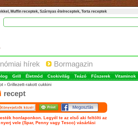
kel, Muffin receptek, Szárnyas ételreceptek, Torta receptek
nómiai hírek
Bormagazin
blog
Grill
Életmód
Csokivilág
Teázó
Fűszerek
Vitaminok
 › Grillezett-rakott cukkini
i
recept
esték honlaponkon. Legyél te az első aki feltölti az
s nyerj vele (Spar, Penny vagy Tesco) vásárlási