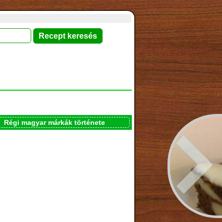
Régi magyar márkák története