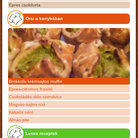
Epres csokitorta
Orsi a konyhában
Brokkolis krémsajtos muffin
Epres-citromos frissítő
Csokoládés-diós szendvics
Magvas-sajtos rúd
Kakaós néró
Almás pite
Leves receptek