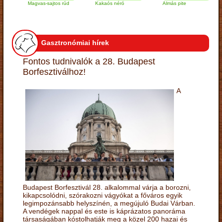
Magvas-sajtos rúd
Kakaós néró
Almás pite
Za
tú
Gasztronómiai hírek
Fontos tudnivalók a 28. Budapest
Borfesztiválhoz!
A
Budapest Borfesztivál 28. alkalommal várja a borozni,
kikapcsolódni, szórakozni vágyókat a főváros egyik
legimpozánsabb helyszínén, a megújuló Budai Várban.
A vendégek nappal és este is káprázatos panoráma
társaságában kóstolhatják meg a közel 200 hazai és