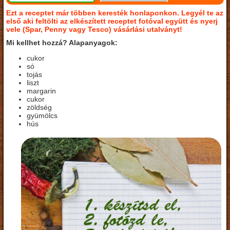
Ezt a receptet már többen keresték honlaponkon. Legyél te az
első aki feltölti az elkészített receptet fotóval együtt és nyerj
vele (Spar, Penny vagy Tesco) vásárlási utalványt!
Mi kellhet hozzá? Alapanyagok:
cukor
só
tojás
liszt
margarin
cukor
zöldség
gyümölcs
hús