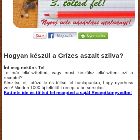
Hogyan készül a Grízes aszalt szilva?
Írd meg nekünk Te!
Te már elkészítetted, vagy most készülsz elkészíteni ezt a
receptet?
Készítsd el, fotózd le és töltsd fel honlapunkra, hogy nyerhess
vele! Minden 1000 új feltöltött recept után sorsolás!
Kattints ide és töltsd fel recepted a saját Receptkönyvedbe!