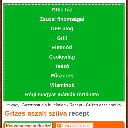
Ottis főz
Zsuzsi finomságai
UFF blog
Grill
Életmód
Csokivilág
Teázó
Fűszerek
Vitaminok
Régi magyar márkák története
Itt vagy: Gasztrostudio.hu címlap › Recept › Grízes aszalt szilva
Grízes aszalt szilva
recept
Kedvenc receptek közé