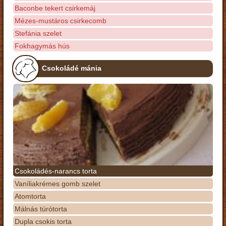
Baconbe tekert csirkemáj
Mézes-mustáros csirkecomb
Stefánia szelet
Fokhagymás hús
Csokoládé mánia
Csokoládés-narancs torta
Vaníliakrémes gomb szelet
Atomtorta
Málnás túrótorta
Dupla csokis torta