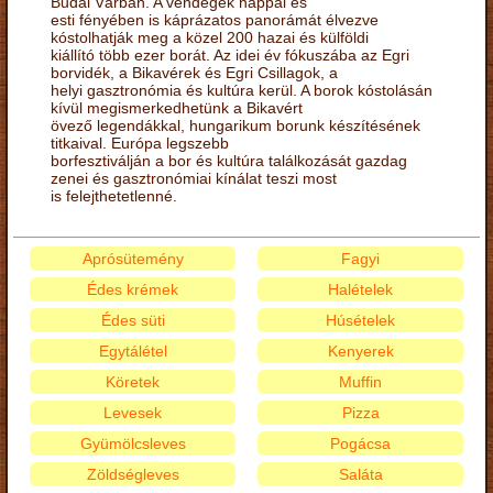
Budai Várban. A vendégek nappal és
esti fényében is káprázatos panorámát élvezve
kóstolhatják meg a közel 200 hazai és külföldi
kiállító több ezer borát. Az idei év fókuszába az Egri
borvidék, a Bikavérek és Egri Csillagok, a
helyi gasztronómia és kultúra kerül. A borok kóstolásán
kívül megismerkedhetünk a Bikavért
övező legendákkal, hungarikum borunk készítésének
titkaival. Európa legszebb
borfesztiválján a bor és kultúra találkozását gazdag
zenei és gasztronómiai kínálat teszi most
is felejthetetlenné.
Aprósütemény
Fagyi
Édes krémek
Halételek
Édes süti
Húsételek
Egytálétel
Kenyerek
Köretek
Muffin
Levesek
Pizza
Gyümölcsleves
Pogácsa
Zöldségleves
Saláta