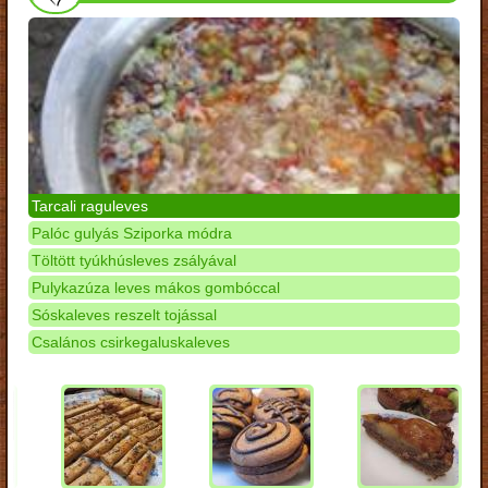
Tarcali raguleves
Palóc gulyás Sziporka módra
Töltött tyúkhúsleves zsályával
Pulykazúza leves mákos gombóccal
Sóskaleves reszelt tojással
Csalános csirkegaluskaleves