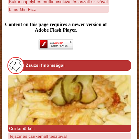
Kukoricapelyhes muffin csokival és aszalt szilvával
Lime Gin Fizz
Content on this page requires a newer version of
Adobe Flash Player.
Zsuzsi finomságai
Csirkepörkölt
Tejszínes csirkemell tésztával