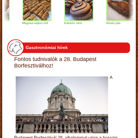
Magvas-sajtos rúd
Kakaós néró
Almás pite
Gasztronómiai hírek
Fontos tudnivalók a 28. Budapest
Borfesztiválhoz!
A
Budapest Borfesztivál 28. alkalommal várja a borozni,