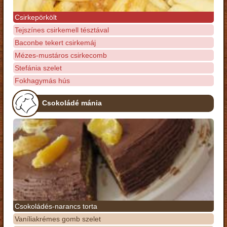
Csirkepörkölt
Tejszínes csirkemell tésztával
Baconbe tekert csirkemáj
Mézes-mustáros csirkecomb
Stefánia szelet
Fokhagymás hús
Csokoládé mánia
Csokoládés-narancs torta
Vaníliakrémes gomb szelet