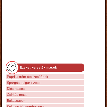
Ezeket keresték mások
Paprikakrém ételízesítőnek
Spárgás bulgur-rizottó
Diós rácsos
Csirkés toast
Bakacsupor
Keleties húsgombócleves