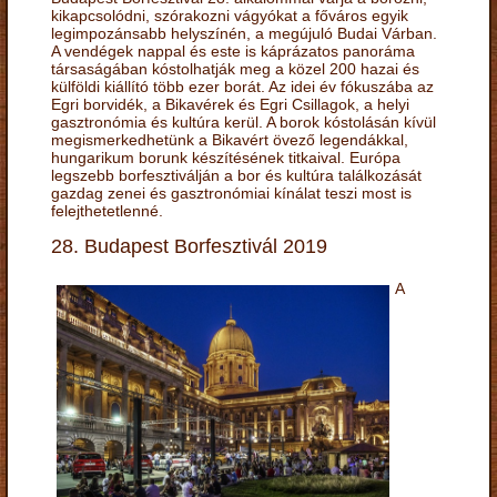
kikapcsolódni, szórakozni vágyókat a főváros egyik
legimpozánsabb helyszínén, a megújuló Budai Várban.
A vendégek nappal és este is káprázatos panoráma
társaságában kóstolhatják meg a közel 200 hazai és
külföldi kiállító több ezer borát. Az idei év fókuszába az
Egri borvidék, a Bikavérek és Egri Csillagok, a helyi
gasztronómia és kultúra kerül. A borok kóstolásán kívül
megismerkedhetünk a Bikavért övező legendákkal,
hungarikum borunk készítésének titkaival. Európa
legszebb borfesztiválján a bor és kultúra találkozását
gazdag zenei és gasztronómiai kínálat teszi most is
felejthetetlenné.
28. Budapest Borfesztivál 2019
A