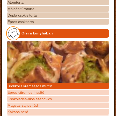
Atomtorta
Málnás túrótorta
Dupla csokis torta
Epres csokitorta
Orsi a konyhában
Brokkolis krémsajtos muffin
Epres-citromos frissítő
Csokoládés-diós szendvics
Magvas-sajtos rúd
Kakaós néró