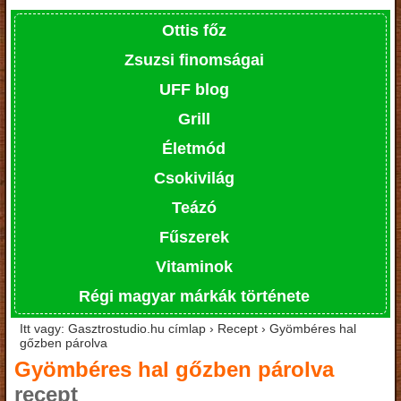
Ottis főz
Zsuzsi finomságai
UFF blog
Grill
Életmód
Csokivilág
Teázó
Fűszerek
Vitaminok
Régi magyar márkák története
Itt vagy: Gasztrostudio.hu címlap › Recept › Gyömbéres hal
gőzben párolva
Gyömbéres hal gőzben párolva
recept