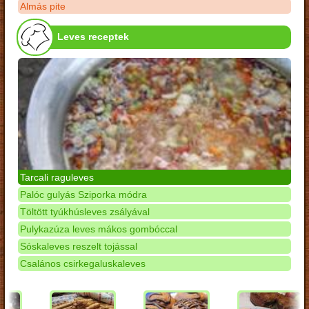
Almás pite
Leves receptek
Tarcali raguleves
Palóc gulyás Sziporka módra
Töltött tyúkhúsleves zsályával
Pulykazúza leves mákos gombóccal
Sóskaleves reszelt tojással
Csalános csirkegaluskaleves