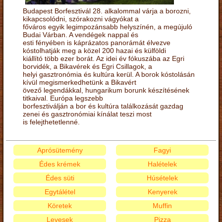
Budapest Borfesztivál 28. alkalommal várja a borozni,
kikapcsolódni, szórakozni vágyókat a
főváros egyik legimpozánsabb helyszínén, a megújuló
Budai Várban. A vendégek nappal és
esti fényében is káprázatos panorámát élvezve
kóstolhatják meg a közel 200 hazai és külföldi
kiállító több ezer borát. Az idei év fókuszába az Egri
borvidék, a Bikavérek és Egri Csillagok, a
helyi gasztronómia és kultúra kerül. A borok kóstolásán
kívül megismerkedhetünk a Bikavért
övező legendákkal, hungarikum borunk készítésének
titkaival. Európa legszebb
borfesztiválján a bor és kultúra találkozását gazdag
zenei és gasztronómiai kínálat teszi most
is felejthetetlenné.
Aprósütemény
Fagyi
Édes krémek
Halételek
Édes süti
Húsételek
Egytálétel
Kenyerek
Köretek
Muffin
Levesek
Pizza