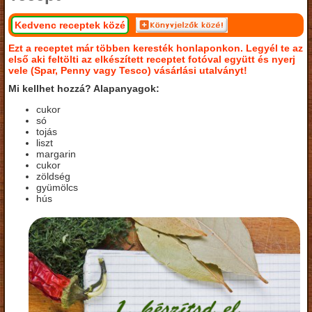
Kedvenc receptek közé
Ezt a receptet már többen keresték honlaponkon. Legyél te az
első aki feltölti az elkészített receptet fotóval együtt és nyerj
vele (Spar, Penny vagy Tesco) vásárlási utalványt!
Mi kellhet hozzá? Alapanyagok:
cukor
só
tojás
liszt
margarin
cukor
zöldség
gyümölcs
hús