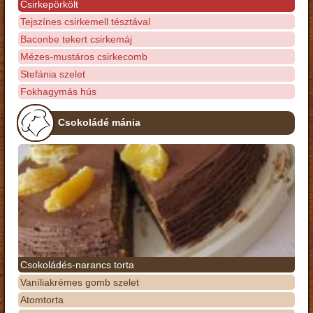
Csirkepörkölt
Tejszínes csirkemell tésztával
Baconbe tekert csirkemáj
Mézes-mustáros csirkecomb
Stefánia szelet
Fokhagymás hús
Csokoládé mánia
Csokoládés-narancs torta
Vaníliakrémes gomb szelet
Atomtorta