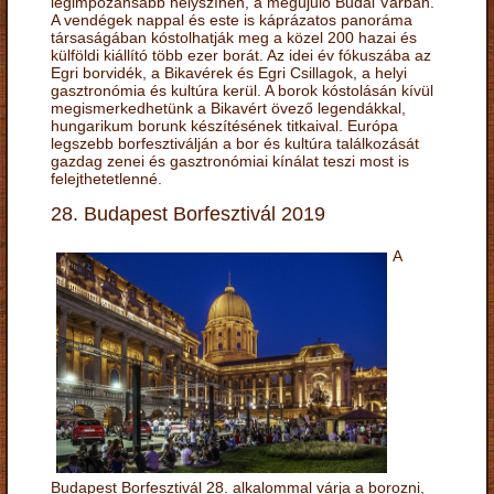
legimpozánsabb helyszínén, a megújuló Budai Várban.
A vendégek nappal és este is káprázatos panoráma
társaságában kóstolhatják meg a közel 200 hazai és
külföldi kiállító több ezer borát. Az idei év fókuszába az
Egri borvidék, a Bikavérek és Egri Csillagok, a helyi
gasztronómia és kultúra kerül. A borok kóstolásán kívül
megismerkedhetünk a Bikavért övező legendákkal,
hungarikum borunk készítésének titkaival. Európa
legszebb borfesztiválján a bor és kultúra találkozását
gazdag zenei és gasztronómiai kínálat teszi most is
felejthetetlenné.
28. Budapest Borfesztivál 2019
A
Budapest Borfesztivál 28. alkalommal várja a borozni,