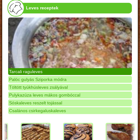
Leves receptek
Tarcali raguleves
Palóc gulyás Sziporka módra
Töltött tyúkhúsleves zsályával
Pulykazúza leves mákos gombóccal
Sóskaleves reszelt tojással
Csalános csirkegaluskaleves