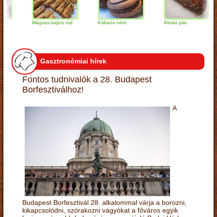
Magvas-sajtos rúd
Kakaós néró
Almás pite
Gasztronómiai hírek
Fontos tudnivalók a 28. Budapest
Borfesztiválhoz!
A
Budapest Borfesztivál 28. alkalommal várja a borozni,
kikapcsolódni, szórakozni vágyókat a főváros egyik