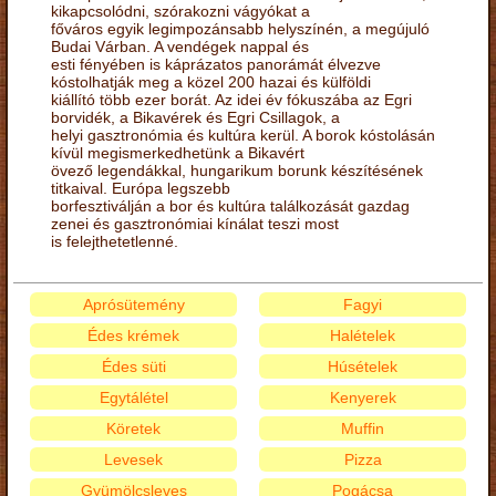
kikapcsolódni, szórakozni vágyókat a
főváros egyik legimpozánsabb helyszínén, a megújuló
Budai Várban. A vendégek nappal és
esti fényében is káprázatos panorámát élvezve
kóstolhatják meg a közel 200 hazai és külföldi
kiállító több ezer borát. Az idei év fókuszába az Egri
borvidék, a Bikavérek és Egri Csillagok, a
helyi gasztronómia és kultúra kerül. A borok kóstolásán
kívül megismerkedhetünk a Bikavért
övező legendákkal, hungarikum borunk készítésének
titkaival. Európa legszebb
borfesztiválján a bor és kultúra találkozását gazdag
zenei és gasztronómiai kínálat teszi most
is felejthetetlenné.
Aprósütemény
Fagyi
Édes krémek
Halételek
Édes süti
Húsételek
Egytálétel
Kenyerek
Köretek
Muffin
Levesek
Pizza
Gyümölcsleves
Pogácsa