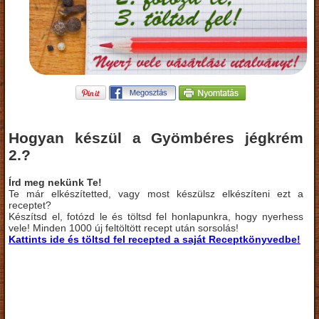
Hogyan készül a Gyömbéres jégkrém
2.?
Írd meg nekünk Te!
Te már elkészítetted, vagy most készülsz elkészíteni ezt a
receptet?
Készítsd el, fotózd le és töltsd fel honlapunkra, hogy nyerhess
vele! Minden 1000 új feltöltött recept után sorsolás!
Kattints ide és töltsd fel recepted a saját Receptkönyvedbe!