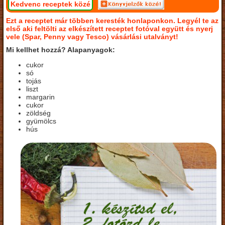
Kedvenc receptek közé
Ezt a receptet már többen keresték honlaponkon. Legyél te az
első aki feltölti az elkészített receptet fotóval együtt és nyerj
vele (Spar, Penny vagy Tesco) vásárlási utalványt!
Mi kellhet hozzá? Alapanyagok:
cukor
só
tojás
liszt
margarin
cukor
zöldség
gyümölcs
hús