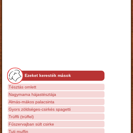
Ezeket keresték mások
Tésztás omlett
Nagymama hájastésztája
Almás-mákos palacsinta
Gyors zöldséges-csirkés spagetti
Trüffli (trüffel)
Fűszervajban sült csirke
Tuti muffin