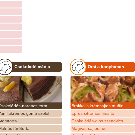
Csokoládé mánia
Orsi a konyhában
Csokoládés-narancs torta
Brokkolis krémsajtos muffin
Vaníliakrémes gomb szelet
Epres-citromos frissítő
Atomtorta
Csokoládés-diós szendvics
álnás túrótorta
Magvas-sajtos rúd