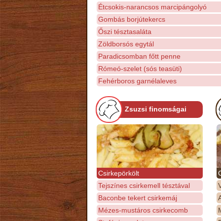
Étcsokis-narancsos marcipángolyó
Gombás borjútekercs
Őszi tésztasaláta
Zöldborsós egytál
Paradicsomban főtt penne
Rómeó-szelet (sós teasüti)
Fehérboros garnélaleves
Zsuzsi finomságai
Csirkepörkölt
Tejszínes csirkemell tésztával
Baconbe tekert csirkemáj
Mézes-mustáros csirkecomb
M