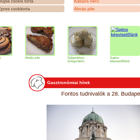
upla csokis torta
Kakaós néró
pres csokitorta
Almás pite
Almás pite
Zabpelyhes
Sajtos
T
túrógombóc
képviselőfánk
Gasztronómiai hírek
Fontos tudnivalók a 28. Budapes