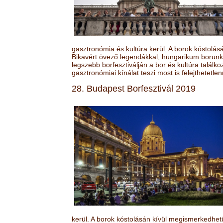
gasztronómia és kultúra kerül. A borok kóstolá
Bikavért övező legendákkal, hungarikum borunk 
legszebb borfesztiválján a bor és kultúra találk
gasztronómiai kínálat teszi most is felejthetetlen
28. Budapest Borfesztivál 2019
kerül. A borok kóstolásán kívül megismerkedhet