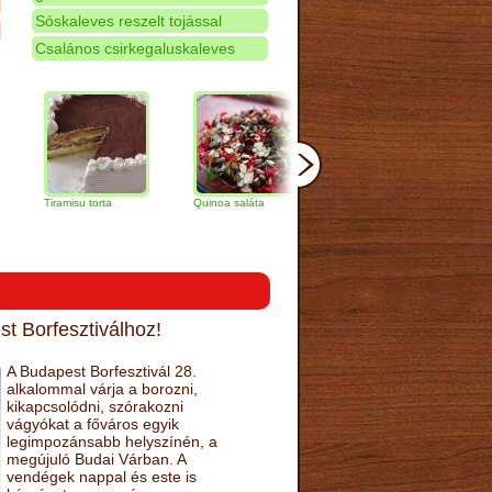
Sóskaleves reszelt tojással
Csalános csirkegaluskaleves
iramisu torta
Quinoa saláta
Mandulás kifli
Csokolád
narancs t
t Borfesztiválhoz!
A Budapest Borfesztivál 28.
alkalommal várja a borozni,
kikapcsolódni, szórakozni
vágyókat a főváros egyik
legimpozánsabb helyszínén, a
megújuló Budai Várban. A
vendégek nappal és este is