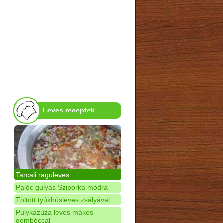
Leves receptek
Tarcali raguleves
Palóc gulyás Sziporka módra
Töltött tyúkhúsleves zsályával
Pulykazúza leves mákos
gombóccal