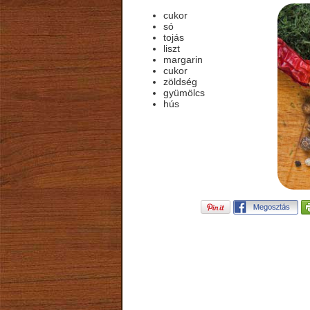
cukor
só
tojás
liszt
margarin
cukor
zöldség
gyümölcs
hús