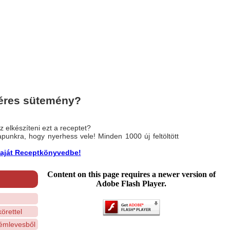
éres sütemény?
 elkészíteni ezt a receptet?
nlapunkra, hogy nyerhess vele! Minden 1000 új feltöltött
a saját Receptkönyvedbe!
Content on this page requires a newer version of
Adobe Flash Player.
örettel
rémlevesből