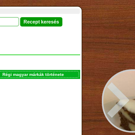
Régi magyar márkák története