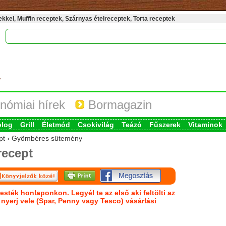
kel, Muffin receptek, Szárnyas ételreceptek, Torta receptek
nómiai hírek
Bormagazin
blog
Grill
Életmód
Csokivilág
Teázó
Fűszerek
Vitaminok
cept › Gyömbéres sütemény
ecept
esték honlaponkon. Legyél te az első aki feltölti az
s nyerj vele (Spar, Penny vagy Tesco) vásárlási