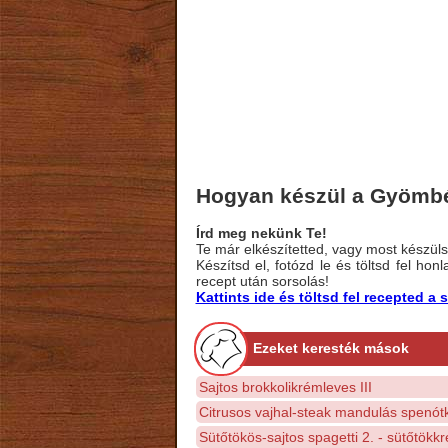
Hogyan készül a Gyömb
Írd meg nekünk Te!
Te már elkészítetted, vagy most készülsz
Készítsd el, fotózd le és töltsd fel ho
recept után sorsolás!
Kattints ide és töltsd fel recepted 
Ezeket keresték mások
Sajtos brokkolikrémleves III
Citrusos vajhal-steak mandulás spenótk
Sütőtökös-sajtos spagetti 2. - sütőtökk