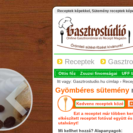
Receptek képekkel, Sütemény receptek képek
Receptek
Gasztro
Ottis főz
Zsuzsi finomságai
UFF 
Itt vagy: Gasztrostudio.hu címlap › Re
Gyömbéres sütemény
r
Kedvenc receptek közé
Ezt a receptet már többen ker
elkészített receptet fotóval együtt é
utalványt!
Mi kellhet hozzá? Alapanyagok: