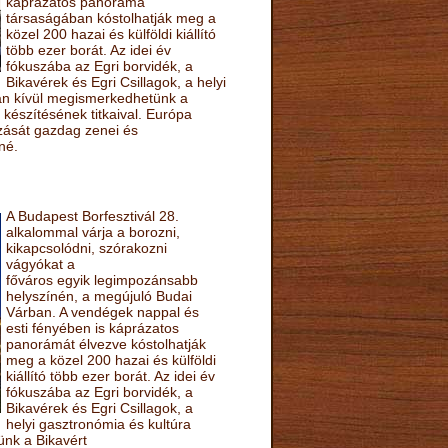
káprázatos panoráma
társaságában kóstolhatják meg a
közel 200 hazai és külföldi kiállító
több ezer borát. Az idei év
fókuszába az Egri borvidék, a
Bikavérek és Egri Csillagok, a helyi
sán kívül megismerkedhetünk a
készítésének titkaival. Európa
ozását gazdag zenei és
né.
A Budapest Borfesztivál 28.
alkalommal várja a borozni,
kikapcsolódni, szórakozni
vágyókat a
főváros egyik legimpozánsabb
helyszínén, a megújuló Budai
Várban. A vendégek nappal és
esti fényében is káprázatos
panorámát élvezve kóstolhatják
meg a közel 200 hazai és külföldi
kiállító több ezer borát. Az idei év
fókuszába az Egri borvidék, a
Bikavérek és Egri Csillagok, a
helyi gasztronómia és kultúra
ünk a Bikavért