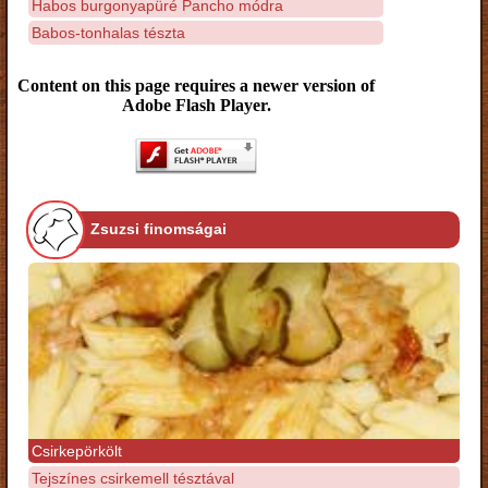
Habos burgonyapüré Pancho módra
Babos-tonhalas tészta
Content on this page requires a newer version of
Adobe Flash Player.
Zsuzsi finomságai
Csirkepörkölt
Tejszínes csirkemell tésztával