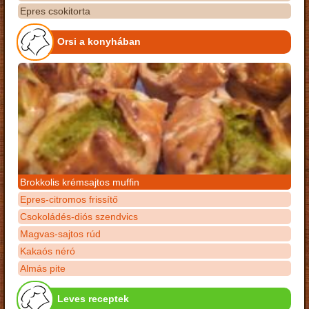
Epres csokitorta
Orsi a konyhában
Brokkolis krémsajtos muffin
Epres-citromos frissítő
Csokoládés-diós szendvics
Magvas-sajtos rúd
Kakaós néró
Almás pite
Leves receptek