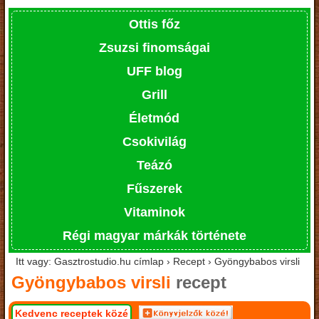
Ottis főz
Zsuzsi finomságai
UFF blog
Grill
Életmód
Csokivilág
Teázó
Fűszerek
Vitaminok
Régi magyar márkák története
Itt vagy: Gasztrostudio.hu címlap › Recept › Gyöngybabos virsli
Gyöngybabos virsli
recept
Kedvenc receptek közé