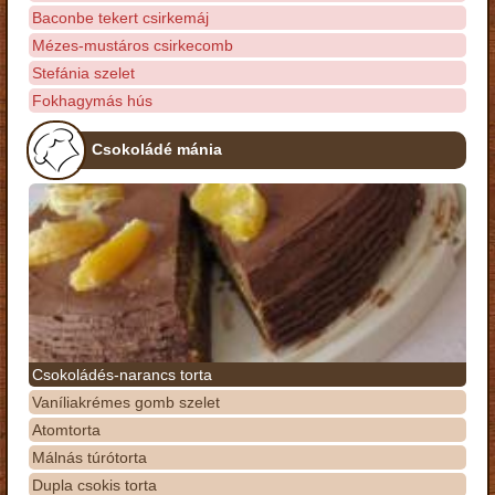
Baconbe tekert csirkemáj
Mézes-mustáros csirkecomb
Stefánia szelet
Fokhagymás hús
Csokoládé mánia
Csokoládés-narancs torta
Vaníliakrémes gomb szelet
Atomtorta
Málnás túrótorta
Dupla csokis torta