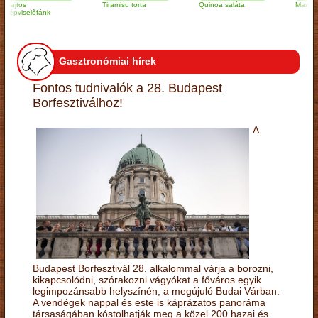
jtos
Tiramisu torta
Quinoa saláta
Mandulás kif
pviselőfánk
Gasztronómiai hírek
Fontos tudnivalók a 28. Budapest
Borfesztiválhoz!
A
Budapest Borfesztivál 28. alkalommal várja a borozni,
kikapcsolódni, szórakozni vágyókat a főváros egyik
legimpozánsabb helyszínén, a megújuló Budai Várban.
A vendégek nappal és este is káprázatos panoráma
társaságában kóstolhatják meg a közel 200 hazai és