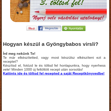
Hogyan készül a Gyöngybabos virsli?
Írd meg nekünk Te!
Te már elkészítetted, vagy most készülsz elkészíteni ezt a
receptet?
Készítsd el, fotózd le és töltsd fel honlapunkra, hogy nyerhess
vele! Minden 1000 új feltöltött recept után sorsolás!
Kattints ide és töltsd fel recepted a saját Receptkönyvedbe!