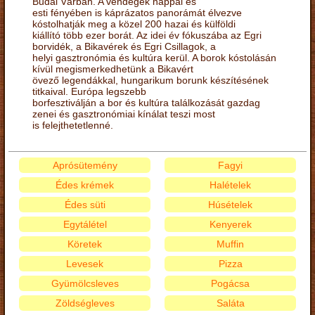
Budai Várban. A vendégek nappal és
esti fényében is káprázatos panorámát élvezve
kóstolhatják meg a közel 200 hazai és külföldi
kiállító több ezer borát. Az idei év fókuszába az Egri
borvidék, a Bikavérek és Egri Csillagok, a
helyi gasztronómia és kultúra kerül. A borok kóstolásán
kívül megismerkedhetünk a Bikavért
övező legendákkal, hungarikum borunk készítésének
titkaival. Európa legszebb
borfesztiválján a bor és kultúra találkozását gazdag
zenei és gasztronómiai kínálat teszi most
is felejthetetlenné.
Aprósütemény
Fagyi
Édes krémek
Halételek
Édes süti
Húsételek
Egytálétel
Kenyerek
Köretek
Muffin
Levesek
Pizza
Gyümölcsleves
Pogácsa
Zöldségleves
Saláta