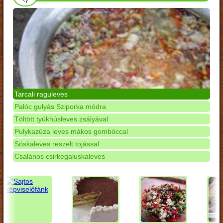
Tarcali raguleves
Palóc gulyás Sziporka módra
Töltött tyúkhúsleves zsályával
Pulykazúza leves mákos gombóccal
Sóskaleves reszelt tojással
Csalános csirkegaluskaleves