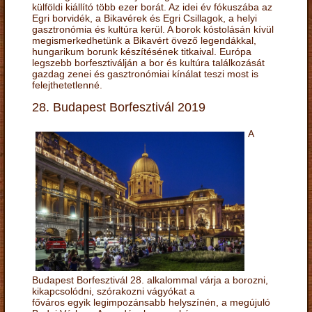
külföldi kiállító több ezer borát. Az idei év fókuszába az
Egri borvidék, a Bikavérek és Egri Csillagok, a helyi
gasztronómia és kultúra kerül. A borok kóstolásán kívül
megismerkedhetünk a Bikavért övező legendákkal,
hungarikum borunk készítésének titkaival. Európa
legszebb borfesztiválján a bor és kultúra találkozását
gazdag zenei és gasztronómiai kínálat teszi most is
felejthetetlenné.
28. Budapest Borfesztivál 2019
A
Budapest Borfesztivál 28. alkalommal várja a borozni,
kikapcsolódni, szórakozni vágyókat a
főváros egyik legimpozánsabb helyszínén, a megújuló