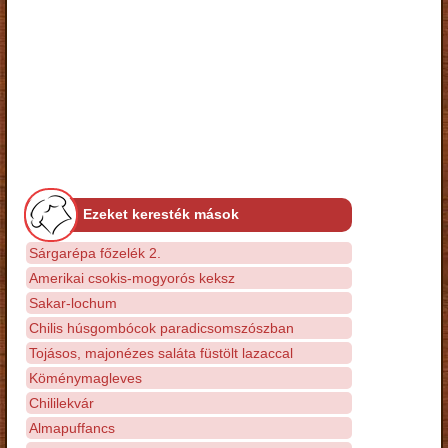
Ezeket keresték mások
Sárgarépa főzelék 2.
Amerikai csokis-mogyorós keksz
Sakar-lochum
Chilis húsgombócok paradicsomszószban
Tojásos, majonézes saláta füstölt lazaccal
Köménymagleves
Chililekvár
Almapuffancs