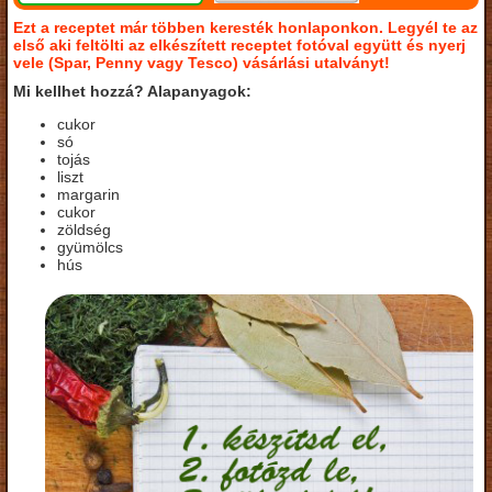
Ezt a receptet már többen keresték honlaponkon. Legyél te az
első aki feltölti az elkészített receptet fotóval együtt és nyerj
vele (Spar, Penny vagy Tesco) vásárlási utalványt!
Mi kellhet hozzá? Alapanyagok:
cukor
só
tojás
liszt
margarin
cukor
zöldség
gyümölcs
hús