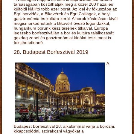
társaságában kóstolhatják meg a közel 200 hazai és
külföldi kiállító több ezer borát. Az idei év fókuszába az
Egri borvidék, a Bikavérek és Egri Csillagok, a helyi
gasztronómia és kultúra kerül. A borok kóstolásán kívül
megismerkedhetünk a Bikavért övező legendákkal,
hungarikum borunk készítésének titkaival. Európa
legszebb borfesztiválján a bor és kultúra találkozását
gazdag zenei és gasztronómiai kínálat teszi most is
felejthetetlenné.
28. Budapest Borfesztivál 2019
A
Budapest Borfesztivál 28. alkalommal várja a borozni,
kikapcsolódni, szórakozni vágyókat a