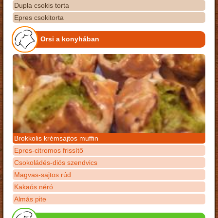
Dupla csokis torta
Epres csokitorta
Orsi a konyhában
Brokkolis krémsajtos muffin
Epres-citromos frissítő
Csokoládés-diós szendvics
Magvas-sajtos rúd
Kakaós néró
Almás pite