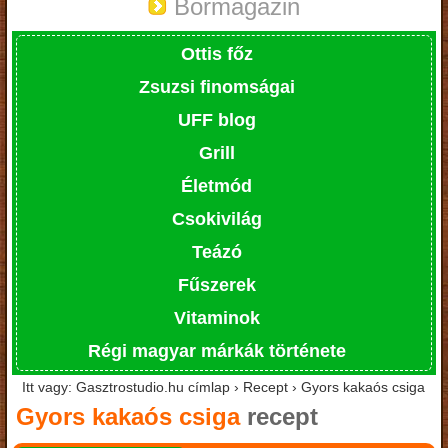
Bormagazin
Ottis főz
Zsuzsi finomságai
UFF blog
Grill
Életmód
Csokivilág
Teázó
Fűszerek
Vitaminok
Régi magyar márkák története
Itt vagy: Gasztrostudio.hu címlap › Recept › Gyors kakaós csiga
Gyors kakaós csiga
recept