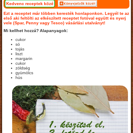
Kedvenc receptek közé
Ezt a receptet már többen keresték honlaponkon. Legyél te az
első aki feltölti az elkészített receptet fotóval együtt és nyerj
vele (Spar, Penny vagy Tesco) vásárlási utalványt!
Mi kellhet hozzá? Alapanyagok:
cukor
só
tojás
liszt
margarin
cukor
zöldség
gyümölcs
hús