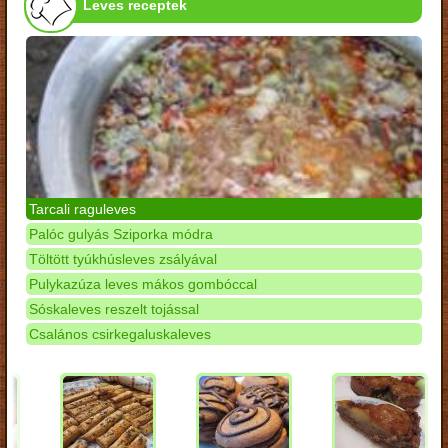
Leves receptek
Tarcali raguleves
Palóc gulyás Sziporka módra
Töltött tyúkhúsleves zsályával
Pulykazúza leves mákos gombóccal
Sóskaleves reszelt tojással
Csalános csirkegaluskaleves