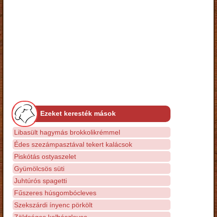
Ezeket keresték mások
Libasült hagymás brokkolikrémmel
Édes szezámpasztával tekert kalácsok
Piskótás ostyaszelet
Gyümölcsös süti
Juhtúrós spagetti
Fűszeres húsgombócleves
Szekszárdi ínyenc pörkölt
Zöldséges kolbászleves