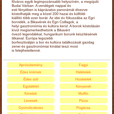
főváros egyik legimpozánsabb helyszínén, a megújuló
Budai Várban. A vendégek nappal és
esti fényében is káprázatos panorámát élvezve
kóstolhatják meg a közel 200 hazai és külföldi
kiállító több ezer borát. Az idei év fókuszába az Egri
borvidék, a Bikavérek és Egri Csillagok, a
helyi gasztronómia és kultúra kerül. A borok kóstolásán
kívül megismerkedhetünk a Bikavért
övező legendákkal, hungarikum borunk készítésének
titkaival. Európa legszebb
borfesztiválján a bor és kultúra találkozását gazdag
zenei és gasztronómiai kínálat teszi most
is felejthetetlenné.
Aprósütemény
Fagyi
Édes krémek
Halételek
Édes süti
Húsételek
Egytálétel
Kenyerek
Köretek
Muffin
Levesek
Pizza
Gyümölcsleves
Pogácsa