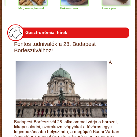
Magvas-sajtos rúd
Kakaós néró
Almás pite
Z
t
Gasztronómiai hírek
Fontos tudnivalók a 28. Budapest
Borfesztiválhoz!
A
Budapest Borfesztivál 28. alkalommal várja a borozni,
kikapcsolódni, szórakozni vágyókat a főváros egyik
legimpozánsabb helyszínén, a megújuló Budai Várban.
A vendégek nappal és este is káprázatos panoráma