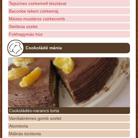
Tejszínes csirkemell tésztával
Baconbe tekert csirkemáj
Mézes-mustáros csirkecomb
Stefánia szelet
Fokhagymás hús
Csokoládé mánia
Csokoládés-narancs torta
Vaníliakrémes gomb szelet
Atomtorta
Málnás túrótorta