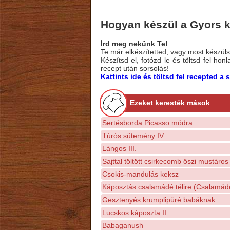
Hogyan készül a Gyors ku
Írd meg nekünk Te!
Te már elkészítetted, vagy most készülsz
Készítsd el, fotózd le és töltsd fel ho
recept után sorsolás!
Kattints ide és töltsd fel recepted 
Ezeket keresték mások
Sertésborda Picasso módra
Túrós sütemény IV.
Lángos III.
Sajttal töltött csirkecomb őszi mustáros
Csokis-mandulás keksz
Káposztás csalamádé télire (Csalamádé
Gesztenyés krumplipüré babáknak
Lucskos káposzta II.
Babaganush