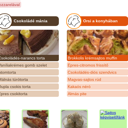
zzarelával
Csokoládé mánia
Orsi a konyhában
Csokoládés-narancs torta
Brokkolis krémsajtos muffin
Vaníliakrémes gomb szelet
Epres-citromos frissítő
Atomtorta
Csokoládés-diós szendvics
álnás túrótorta
Magvas-sajtos rúd
upla csokis torta
Kakaós néró
pres csokitorta
Almás pite