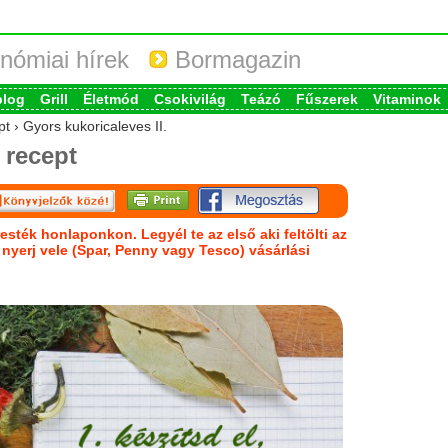
nómiai hírek
Bormagazin
blog
Grill
Életmód
Csokivilág
Teázó
Fűszerek
Vitaminok
t › Gyors kukoricaleves II.
recept
esték honlaponkon. Legyél te az első aki feltölti az
s nyerj vele (Spar, Penny vagy Tesco) vásárlási