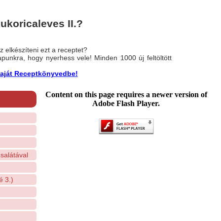
koricaleves II.?
 elkészíteni ezt a receptet?
nlapunkra, hogy nyerhess vele! Minden 1000 új feltöltött
a saját Receptkönyvedbe!
Content on this page requires a newer version of
Adobe Flash Player.
 salátával
 3.)