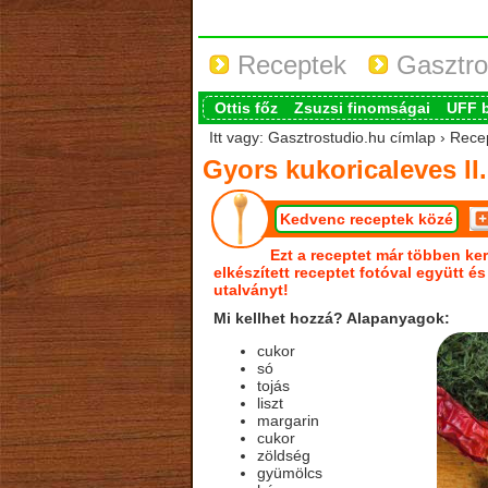
Receptek
Gasztro
Ottis főz
Zsuzsi finomságai
UFF 
Itt vagy: Gasztrostudio.hu címlap › Recep
Gyors kukoricaleves II.
Kedvenc receptek közé
Ezt a receptet már többen ker
elkészített receptet fotóval együtt é
utalványt!
Mi kellhet hozzá? Alapanyagok:
cukor
só
tojás
liszt
margarin
cukor
zöldség
gyümölcs