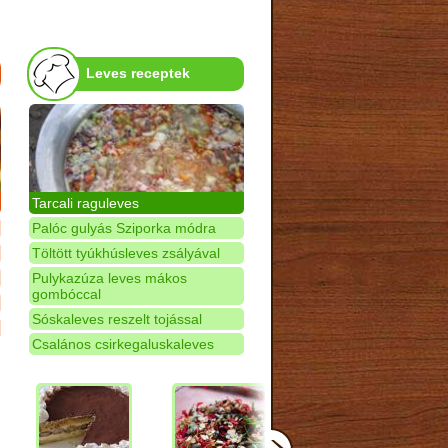
Leves receptek
Tarcali raguleves
Palóc gulyás Sziporka módra
Töltött tyúkhúsleves zsályával
Pulykazúza leves mákos
gombóccal
Sóskaleves reszelt tojással
Csalános csirkegaluskaleves