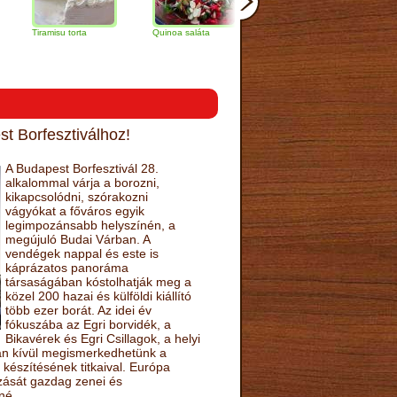
amisu torta
Quinoa saláta
Mandulás kifli
Csokoládés
narancs tor
t Borfesztiválhoz!
A Budapest Borfesztivál 28.
alkalommal várja a borozni,
kikapcsolódni, szórakozni
vágyókat a főváros egyik
legimpozánsabb helyszínén, a
megújuló Budai Várban. A
vendégek nappal és este is
káprázatos panoráma
társaságában kóstolhatják meg a
közel 200 hazai és külföldi kiállító
több ezer borát. Az idei év
fókuszába az Egri borvidék, a
Bikavérek és Egri Csillagok, a helyi
sán kívül megismerkedhetünk a
készítésének titkaival. Európa
ozását gazdag zenei és
né.