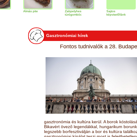
Almás pite
Zabpelyhes
Sajtos
Tir
túrógombóc
képviselőfánk
Gasztronómiai hírek
Fontos tudnivalók a 28. Budapes
gasztronómia és kultúra kerül. A borok kóstolá
Bikavért övező legendákkal, hungarikum borunk 
legszebb borfesztiválján a bor és kultúra találk
gasztronómiai kínálat teszi most is felejthetetlen