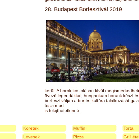
28. Budapest Borfesztivál 2019
kerül. A borok kóstolásán kívül megismerkedhet
övező legendákkal, hungarikum borunk készítésé
borfesztiválján a bor és kultúra találkozását ga
teszi most
is felejthetetlenné.
Köretek
Muffin
Torta
Levesek
Pizza
Grill ét