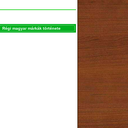
Régi magyar márkák története