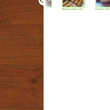
Csokoládés-diós
Magvas-sajtos rúd
Kakaós néró
szendvics