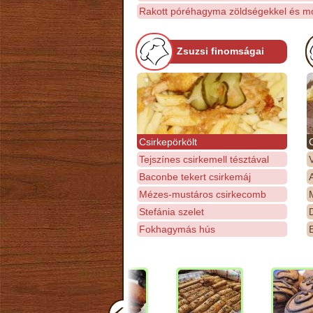
Rakott póréhagyma zöldségekkel és mo
Zsuzsi finomságai
Csirkepörkölt
Tejszínes csirkemell tésztával
Baconbe tekert csirkemáj
Mézes-mustáros csirkecomb
M
Stefánia szelet
D
Fokhagymás hús
E