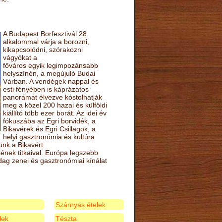
A Budapest Borfesztivál 28.
alkalommal várja a borozni,
kikapcsolódni, szórakozni
vágyókat a
főváros egyik legimpozánsabb
helyszínén, a megújuló Budai
Várban. A vendégek nappal és
esti fényében is káprázatos
panorámát élvezve kóstolhatják
meg a közel 200 hazai és külföldi
kiállító több ezer borát. Az idei év
fókuszába az Egri borvidék, a
Bikavérek és Egri Csillagok, a
helyi gasztronómia és kultúra
ünk a Bikavért
nek titkaival. Európa legszebb
zdag zenei és gasztronómiai kínálat
Szárnyas ételek
elek
Tészta