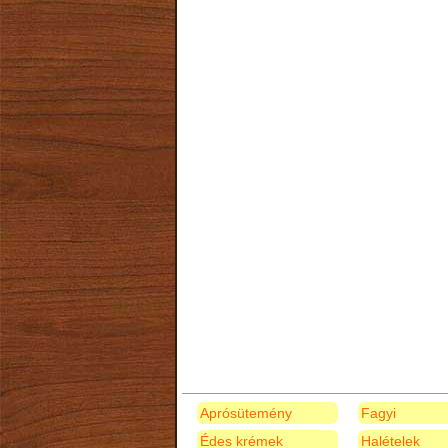
Aprósütemény
Fagyi
Édes krémek
Halételek