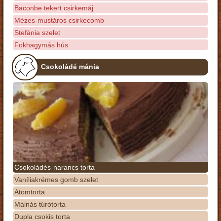
Baconbe tekert csirkemáj
Mézes-mustáros csirkecomb
Stefánia szelet
Fokhagymás hús
Csokoládé mánia
Csokoládés-narancs torta
Vaníliakrémes gomb szelet
Atomtorta
Málnás túrótorta
Dupla csokis torta