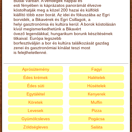
Budai Várban. A vendégek nappal és
esti fényében is káprázatos panorámát élvezve
kóstolhatják meg a közel 200 hazai és külföldi
kiállító több ezer borát. Az idei év fókuszába az Egri
borvidék, a Bikavérek és Egri Csillagok, a
helyi gasztronómia és kultúra kerül. A borok kóstolásán
kívül megismerkedhetünk a Bikavért
övező legendákkal, hungarikum borunk készítésének
titkaival. Európa legszebb
borfesztiválján a bor és kultúra találkozását gazdag
zenei és gasztronómiai kínálat teszi most
is felejthetetlenné.
Aprósütemény
Fagyi
Édes krémek
Halételek
Édes süti
Húsételek
Egytálétel
Kenyerek
Köretek
Muffin
Levesek
Pizza
Gyümölcsleves
Pogácsa
Zöldségleves
Saláta