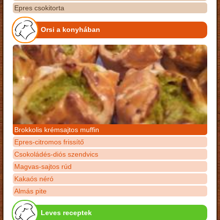
Epres csokitorta
Orsi a konyhában
Brokkolis krémsajtos muffin
Epres-citromos frissítő
Csokoládés-diós szendvics
Magvas-sajtos rúd
Kakaós néró
Almás pite
Leves receptek