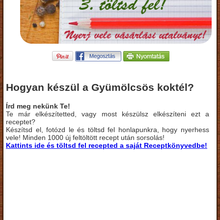
Hogyan készül a Gyümölcsös koktél?
Írd meg nekünk Te!
Te már elkészítetted, vagy most készülsz elkészíteni ezt a
receptet?
Készítsd el, fotózd le és töltsd fel honlapunkra, hogy nyerhess
vele! Minden 1000 új feltöltött recept után sorsolás!
Kattints ide és töltsd fel recepted a saját Receptkönyvedbe!