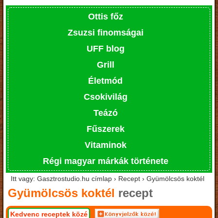
Ottis főz
Zsuzsi finomságai
UFF blog
Grill
Életmód
Csokivilág
Teázó
Fűszerek
Vitaminok
Régi magyar márkák története
Itt vagy: Gasztrostudio.hu címlap › Recept › Gyümölcsös koktél
Gyümölcsös koktél
recept
Kedvenc receptek közé