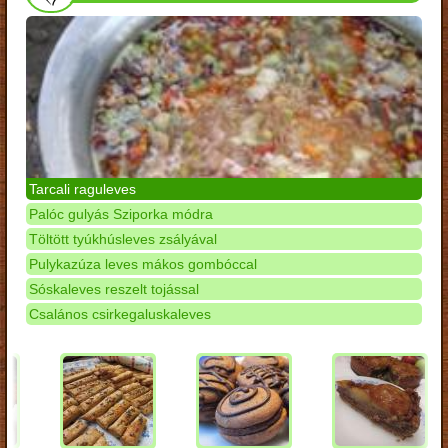
Tarcali raguleves
Palóc gulyás Sziporka módra
Töltött tyúkhúsleves zsályával
Pulykazúza leves mákos gombóccal
Sóskaleves reszelt tojással
Csalános csirkegaluskaleves