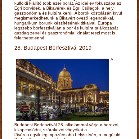
külföldi kiállító több ezer borát. Az idei év fókuszába az
Egri borvidék, a Bikavérek és Egri Csillagok, a helyi
gasztronómia és kultúra kerül. A borok kóstolásán kívül
megismerkedhetünk a Bikavért övező legendákkal,
hungarikum borunk készítésének titkaival. Európa
legszebb borfesztiválján a bor és kultúra találkozását
gazdag zenei és gasztronómiai kínálat teszi most is
felejthetetlenné.
28. Budapest Borfesztivál 2019
A
Budapest Borfesztivál 28. alkalommal várja a borozni,
kikapcsolódni, szórakozni vágyókat a
főváros egyik legimpozánsabb helyszínén, a megújuló