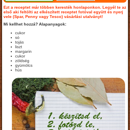
Ezt a receptet már többen keresték honlaponkon. Legyél te az
első aki feltölti az elkészített receptet fotóval együtt és nyerj
vele (Spar, Penny vagy Tesco) vásárlási utalványt!
Mi kellhet hozzá? Alapanyagok:
cukor
só
tojás
liszt
margarin
cukor
zöldség
gyümölcs
hús