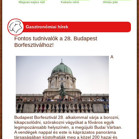
Magvas-sajtos rúd
Kakaós néró
Almás pite
Z
t
Gasztronómiai hírek
Fontos tudnivalók a 28. Budapest
Borfesztiválhoz!
A
Budapest Borfesztivál 28. alkalommal várja a borozni,
kikapcsolódni, szórakozni vágyókat a főváros egyik
legimpozánsabb helyszínén, a megújuló Budai Várban.
A vendégek nappal és este is káprázatos panoráma
társaságában kóstolhatják meg a közel 200 hazai és