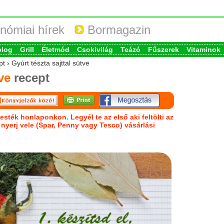
nómiai hírek
Bormagazin
blog
Grill
Életmód
Csokivilág
Teázó
Fűszerek
Vitaminok
t › Gyúrt tészta sajttal sütve
ve
recept
esték honlaponkon. Legyél te az első aki feltölti az
s nyerj vele (Spar, Penny vagy Tesco) vásárlási