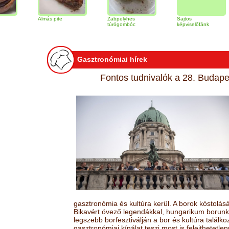
Almás pite
Zabpelyhes
Sajtos
Tir
túrógombóc
képviselőfánk
Gasztronómiai hírek
Fontos tudnivalók a 28. Budapes
gasztronómia és kultúra kerül. A borok kóstolá
Bikavért övező legendákkal, hungarikum borunk 
legszebb borfesztiválján a bor és kultúra találk
gasztronómiai kínálat teszi most is felejthetetlen