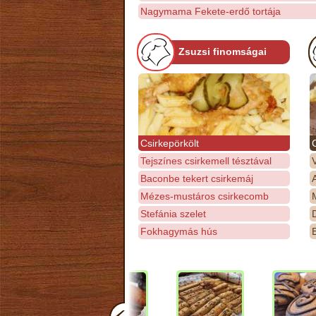
Nagymama Fekete-erdő tortája
Zsuzsi finomságai
Csirkepörkölt
Tejszínes csirkemell tésztával
Baconbe tekert csirkemáj
Mézes-mustáros csirkecomb
M
Stefánia szelet
D
Fokhagymás hús
E