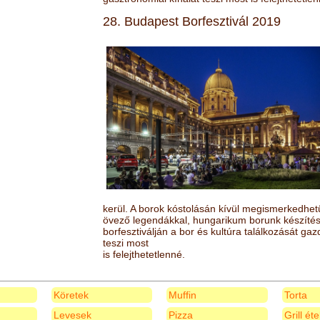
28. Budapest Borfesztivál 2019
kerül. A borok kóstolásán kívül megismerkedhet
övező legendákkal, hungarikum borunk készítésé
borfesztiválján a bor és kultúra találkozását ga
teszi most
is felejthetetlenné.
Köretek
Muffin
Torta
Levesek
Pizza
Grill ét