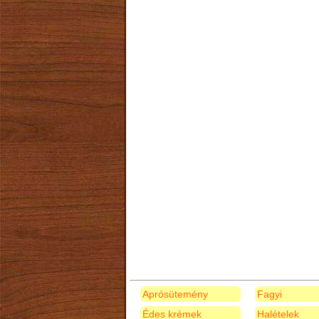
Aprósütemény
Fagyi
Édes krémek
Halételek