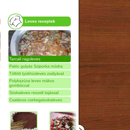
Leves receptek
Tarcali raguleves
Palóc gulyás Sziporka módra
Töltött tyúkhúsleves zsályával
Pulykazúza leves mákos
gombóccal
Sóskaleves reszelt tojással
Csalános csirkegaluskaleves