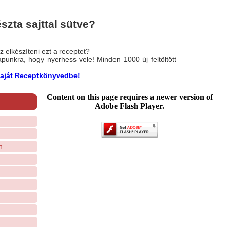
szta sajttal sütve?
 elkészíteni ezt a receptet?
nlapunkra, hogy nyerhess vele! Minden 1000 új feltöltött
a saját Receptkönyvedbe!
Content on this page requires a newer version of
Adobe Flash Player.
n