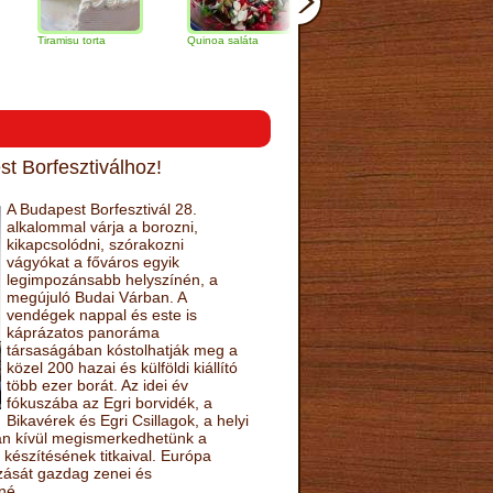
amisu torta
Quinoa saláta
Mandulás kifli
Csokoládés
narancs tor
t Borfesztiválhoz!
A Budapest Borfesztivál 28.
alkalommal várja a borozni,
kikapcsolódni, szórakozni
vágyókat a főváros egyik
legimpozánsabb helyszínén, a
megújuló Budai Várban. A
vendégek nappal és este is
káprázatos panoráma
társaságában kóstolhatják meg a
közel 200 hazai és külföldi kiállító
több ezer borát. Az idei év
fókuszába az Egri borvidék, a
Bikavérek és Egri Csillagok, a helyi
sán kívül megismerkedhetünk a
készítésének titkaival. Európa
ozását gazdag zenei és
né.