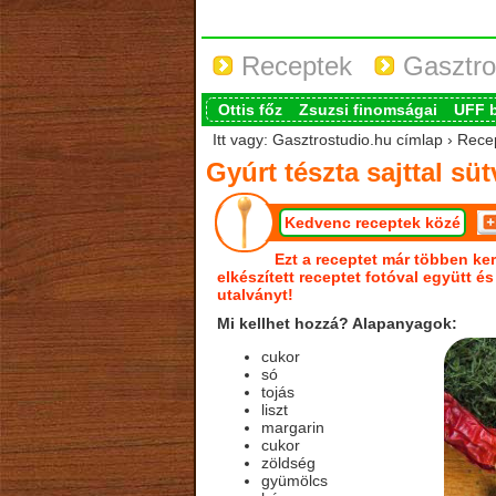
Receptek
Gasztro
Ottis főz
Zsuzsi finomságai
UFF 
Itt vagy: Gasztrostudio.hu címlap › Recep
Gyúrt tészta sajttal süt
Kedvenc receptek közé
Ezt a receptet már többen ker
elkészített receptet fotóval együtt é
utalványt!
Mi kellhet hozzá? Alapanyagok:
cukor
só
tojás
liszt
margarin
cukor
zöldség
gyümölcs