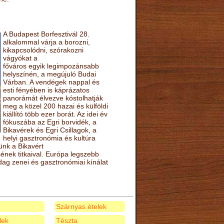
A Budapest Borfesztivál 28.
alkalommal várja a borozni,
kikapcsolódni, szórakozni
vágyókat a
főváros egyik legimpozánsabb
helyszínén, a megújuló Budai
Várban. A vendégek nappal és
esti fényében is káprázatos
panorámát élvezve kóstolhatják
meg a közel 200 hazai és külföldi
kiállító több ezer borát. Az idei év
fókuszába az Egri borvidék, a
Bikavérek és Egri Csillagok, a
helyi gasztronómia és kultúra
ünk a Bikavért
nek titkaival. Európa legszebb
zdag zenei és gasztronómiai kínálat
Szárnyas ételek
elek
Tészta