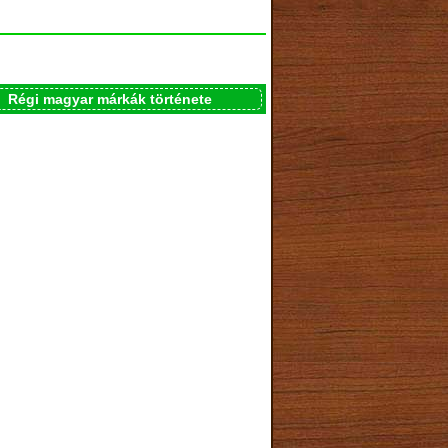
Régi magyar márkák története