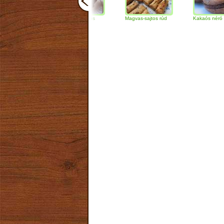
Csokoládés-diós
Magvas-sajtos rúd
Kakaós néró
szendvics