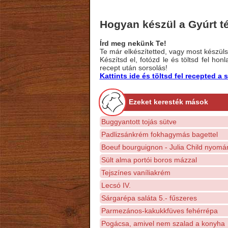
Hogyan készül a Gyúrt té
Írd meg nekünk Te!
Te már elkészítetted, vagy most készülsz
Készítsd el, fotózd le és töltsd fel ho
recept után sorsolás!
Kattints ide és töltsd fel recepted 
Ezeket keresték mások
Buggyantott tojás sütve
Padlizsánkrém fokhagymás bagettel
Boeuf bourguignon - Julia Child nyomá
Sült alma portói boros mázzal
Tejszínes vaníliakrém
Lecsó IV.
Sárgarépa saláta 5.- fűszeres
Parmezános-kakukkfüves fehérrépa
Pogácsa, amivel nem szalad a konyha