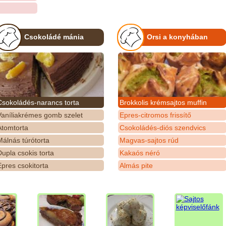
Csokoládé mánia
Orsi a konyhában
Csokoládés-narancs torta
Brokkolis krémsajtos muffin
Vaníliakrémes gomb szelet
Epres-citromos frissítő
Atomtorta
Csokoládés-diós szendvics
álnás túrótorta
Magvas-sajtos rúd
upla csokis torta
Kakaós néró
pres csokitorta
Almás pite