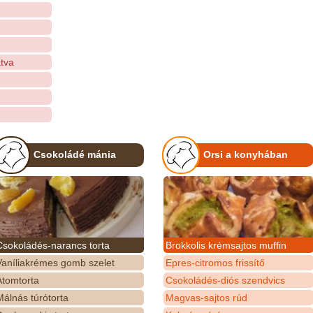
tva
Csokoládé mánia
Orsi a konyhában
Csokoládés-narancs torta
Brokkolis krémsajtos muffin
Vaníliakrémes gomb szelet
Epres-citromos frissítő
Atomtorta
Csokoládés-diós szendvics
álnás túrótorta
Magvas-sajtos rúd