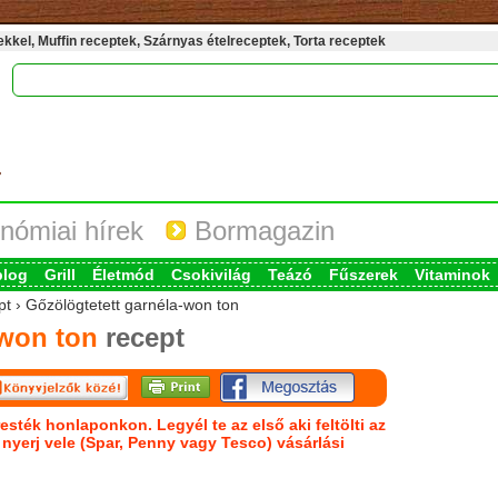
kel, Muffin receptek, Szárnyas ételreceptek, Torta receptek
nómiai hírek
Bormagazin
blog
Grill
Életmód
Csokivilág
Teázó
Fűszerek
Vitaminok
pt › Gőzölögtetett garnéla-won ton
-won ton
recept
esték honlaponkon. Legyél te az első aki feltölti az
s nyerj vele (Spar, Penny vagy Tesco) vásárlási