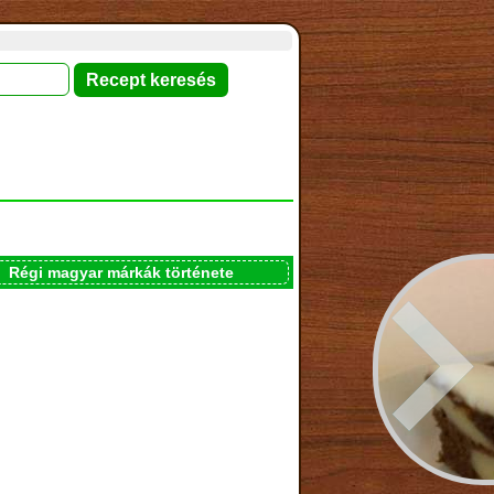
Régi magyar márkák története