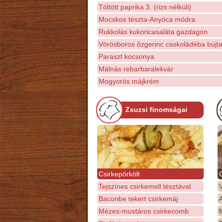
Töltött paprika 3. (rizs nélküli)
Mocskos tészta-Anyóca módra
Rukkolás kukoricasaláta gazdagon
Vörösboros őzgerinc csokoládéba bújta
Paraszt kocsonya
Málnás rebarbaralekvár
Mogyorós májkrém
Zsuzsi finomságai
Csirkepörkölt
Tejszínes csirkemell tésztával
Baconbe tekert csirkemáj
Mézes-mustáros csirkecomb
M