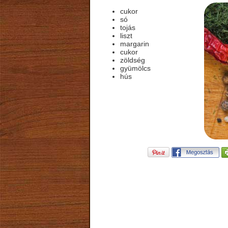
cukor
só
tojás
liszt
margarin
cukor
zöldség
gyümölcs
hús