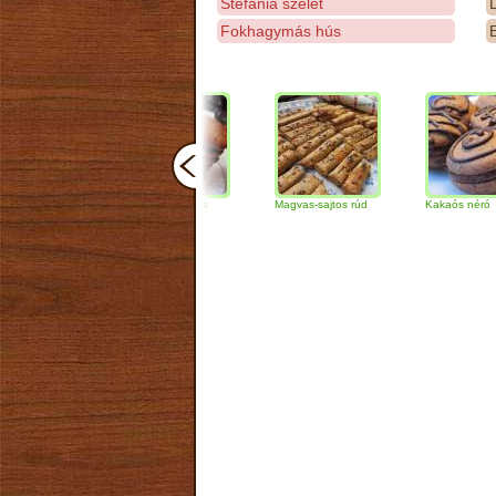
Stefánia szelet
D
Fokhagymás hús
E
Csokoládés-diós
Magvas-sajtos rúd
Kakaós néró
szendvics