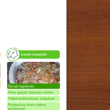
Leves receptek
Tarcali raguleves
Palóc gulyás Sziporka módra
Töltött tyúkhúsleves zsályával
Pulykazúza leves mákos
gombóccal