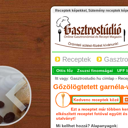
Receptek képekkel, Sütemény receptek képek
Receptek
Gasztro
Ottis főz
Zsuzsi finomságai
UFF 
Itt vagy: Gasztrostudio.hu címlap › Rece
Gőzölögtetett garnéla
Kedvenc receptek közé
Ezt a receptet már többen ker
elkészített receptet fotóval együtt é
utalványt!
Mi kellhet hozzá? Alapanyagok: