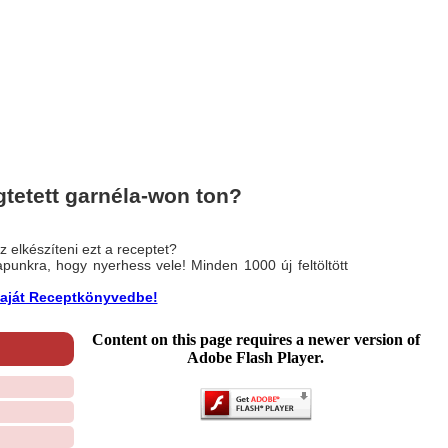
tetett garnéla-won ton?
 elkészíteni ezt a receptet?
nlapunkra, hogy nyerhess vele! Minden 1000 új feltöltött
a saját Receptkönyvedbe!
Content on this page requires a newer version of
Adobe Flash Player.