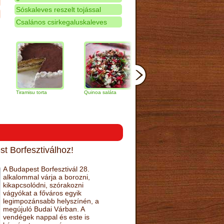
Sóskaleves reszelt tojással
Csalános csirkegaluskaleves
amisu torta
Quinoa saláta
Mandulás kifli
Csokoládés
narancs tor
t Borfesztiválhoz!
A Budapest Borfesztivál 28.
alkalommal várja a borozni,
kikapcsolódni, szórakozni
vágyókat a főváros egyik
legimpozánsabb helyszínén, a
megújuló Budai Várban. A
vendégek nappal és este is