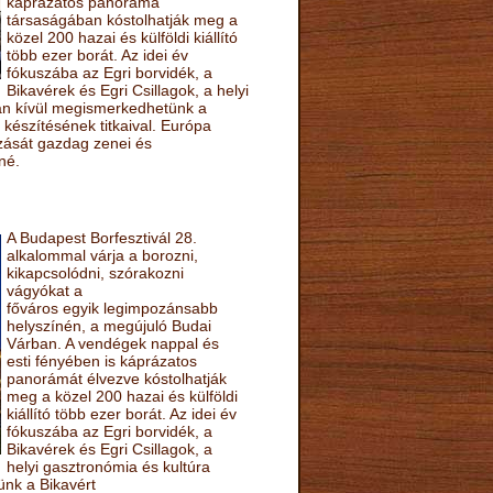
káprázatos panoráma
társaságában kóstolhatják meg a
közel 200 hazai és külföldi kiállító
több ezer borát. Az idei év
fókuszába az Egri borvidék, a
Bikavérek és Egri Csillagok, a helyi
sán kívül megismerkedhetünk a
készítésének titkaival. Európa
ozását gazdag zenei és
né.
A Budapest Borfesztivál 28.
alkalommal várja a borozni,
kikapcsolódni, szórakozni
vágyókat a
főváros egyik legimpozánsabb
helyszínén, a megújuló Budai
Várban. A vendégek nappal és
esti fényében is káprázatos
panorámát élvezve kóstolhatják
meg a közel 200 hazai és külföldi
kiállító több ezer borát. Az idei év
fókuszába az Egri borvidék, a
Bikavérek és Egri Csillagok, a
helyi gasztronómia és kultúra
ünk a Bikavért