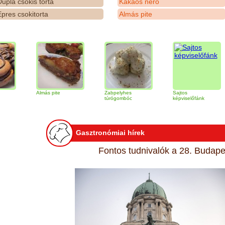
upla csokis torta
Kakaós néró
pres csokitorta
Almás pite
Almás pite
Zabpelyhes
Sajtos
Tir
túrógombóc
képviselőfánk
Gasztronómiai hírek
Fontos tudnivalók a 28. Budapes