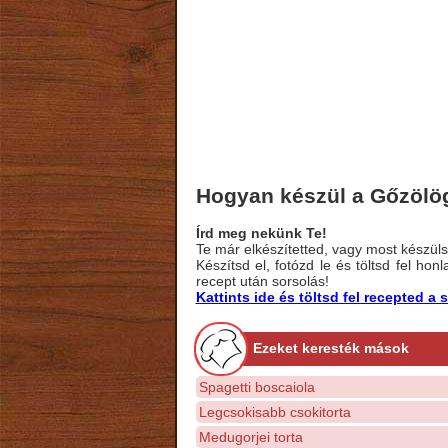
Hogyan készül a Gőzölög
Írd meg nekünk Te!
Te már elkészítetted, vagy most készülsz
Készítsd el, fotózd le és töltsd fel ho
recept után sorsolás!
Kattints ide és töltsd fel recepted 
Ezeket keresték mások
Spagetti boscaiola
Legcsokisabb csokitorta
Medugorjei torta