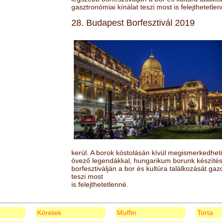
gasztronómiai kínálat teszi most is felejthetetlen
28. Budapest Borfesztivál 2019
kerül. A borok kóstolásán kívül megismerkedhet
övező legendákkal, hungarikum borunk készítésé
borfesztiválján a bor és kultúra találkozását ga
teszi most
is felejthetetlenné.
Köretek
Muffin
Torta