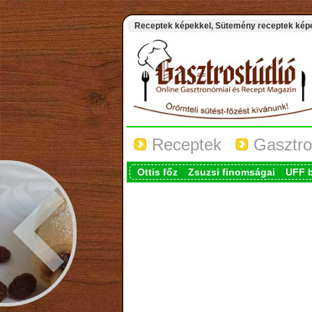
Receptek képekkel, Sütemény receptek képek
Receptek
Gasztro
Ottis főz
Zsuzsi finomságai
UFF 