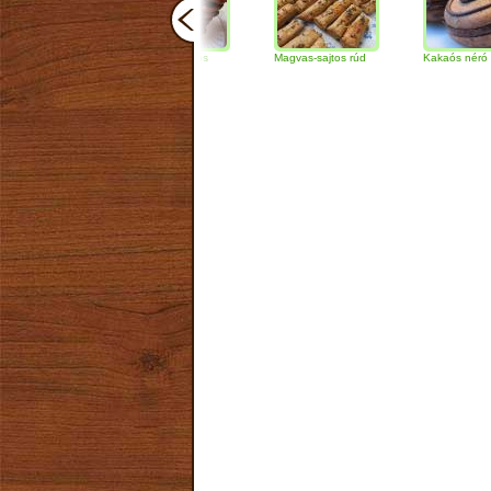
Csokoládés-diós
Magvas-sajtos rúd
Kakaós néró
szendvics