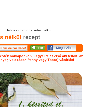
pt › Habos citromtorta sütés nélkül
s nélkül
recept
esték honlaponkon. Legyél te az első aki feltölti az
s nyerj vele (Spar, Penny vagy Tesco) vásárlási