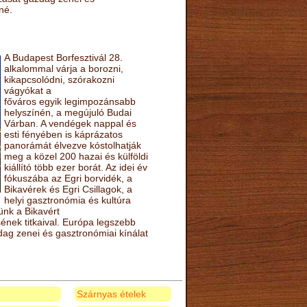
né.
A Budapest Borfesztivál 28.
alkalommal várja a borozni,
kikapcsolódni, szórakozni
vágyókat a
főváros egyik legimpozánsabb
helyszínén, a megújuló Budai
Várban. A vendégek nappal és
esti fényében is káprázatos
panorámát élvezve kóstolhatják
meg a közel 200 hazai és külföldi
kiállító több ezer borát. Az idei év
fókuszába az Egri borvidék, a
Bikavérek és Egri Csillagok, a
helyi gasztronómia és kultúra
ünk a Bikavért
nek titkaival. Európa legszebb
zdag zenei és gasztronómiai kínálat
Szárnyas ételek