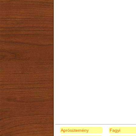
Aprósütemény
Fagyi