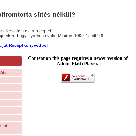
itromtorta sütés nélkül?
 elkészíteni ezt a receptet?
nlapunkra, hogy nyerhess vele! Minden 1000 új feltöltött
a saját Receptkönyvedbe!
Content on this page requires a newer version of
Adobe Flash Player.
sütve
ított