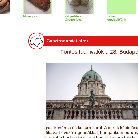
Almás pite
Zabpelyhes
Sajtos
Tir
túrógombóc
képviselőfánk
Gasztronómiai hírek
Fontos tudnivalók a 28. Budapes
gasztronómia és kultúra kerül. A borok kóstolá
Bikavért övező legendákkal, hungarikum borunk 
legszebb borfesztiválján a bor és kultúra találk