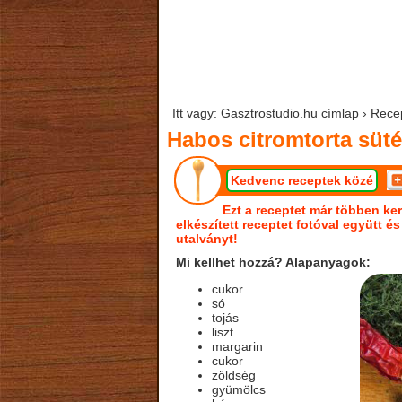
Itt vagy: Gasztrostudio.hu címlap › Rece
Habos citromtorta süté
Kedvenc receptek közé
Ezt a receptet már többen ker
elkészített receptet fotóval együtt é
utalványt!
Mi kellhet hozzá? Alapanyagok:
cukor
só
tojás
liszt
margarin
cukor
zöldség
gyümölcs