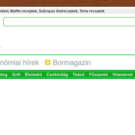
kel, Muffin receptek, Szárnyas ételreceptek, Torta receptek
nómiai hírek
Bormagazin
blog
Grill
Életmód
Csokivilág
Teázó
Fűszerek
Vitaminok