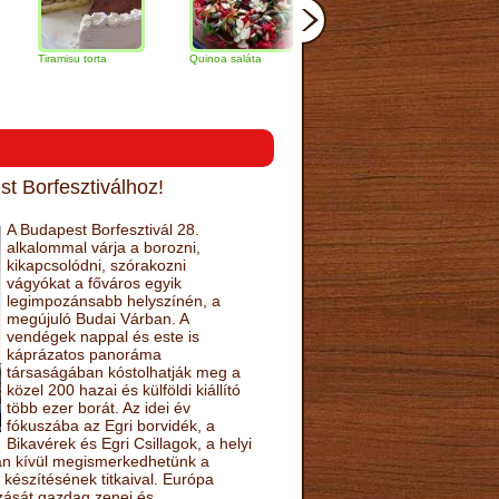
amisu torta
Quinoa saláta
Mandulás kifli
Csokoládés
narancs tort
t Borfesztiválhoz!
A Budapest Borfesztivál 28.
alkalommal várja a borozni,
kikapcsolódni, szórakozni
vágyókat a főváros egyik
legimpozánsabb helyszínén, a
megújuló Budai Várban. A
vendégek nappal és este is
káprázatos panoráma
társaságában kóstolhatják meg a
közel 200 hazai és külföldi kiállító
több ezer borát. Az idei év
fókuszába az Egri borvidék, a
Bikavérek és Egri Csillagok, a helyi
sán kívül megismerkedhetünk a
készítésének titkaival. Európa
ozását gazdag zenei és