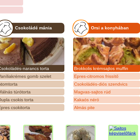
Csokoládé mánia
Orsi a konyhában
Csokoládés-narancs torta
Brokkolis krémsajtos muffin
Vaníliakrémes gomb szelet
Epres-citromos frissítő
Atomtorta
Csokoládés-diós szendvics
álnás túrótorta
Magvas-sajtos rúd
upla csokis torta
Kakaós néró
pres csokitorta
Almás pite