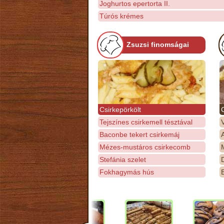
Joghurtos epertorta II.
Túrós krémes
Zsuzsi finomságai
Csirkepörkölt
Tejszínes csirkemell tésztával
Baconbe tekert csirkemáj
Mézes-mustáros csirkecomb
M
Stefánia szelet
D
Fokhagymás hús
E