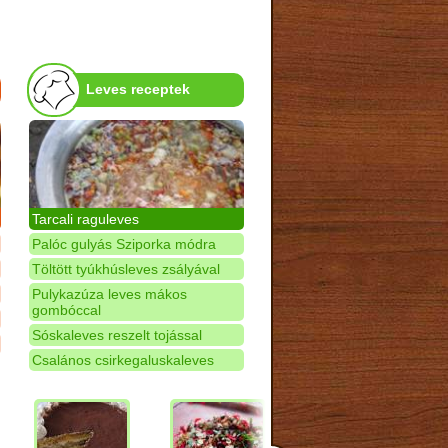
Leves receptek
Tarcali raguleves
Palóc gulyás Sziporka módra
Töltött tyúkhúsleves zsályával
Pulykazúza leves mákos
gombóccal
Sóskaleves reszelt tojással
Csalános csirkegaluskaleves