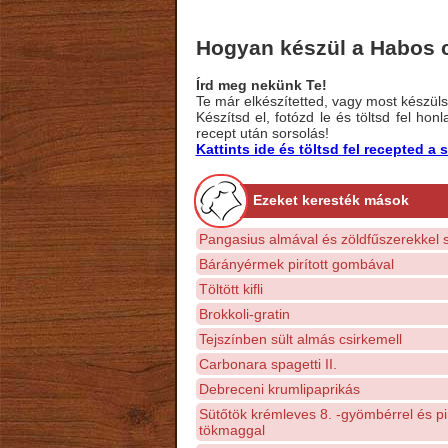
Hogyan készül a Habos c
Írd meg nekünk Te!
Te már elkészítetted, vagy most készülsz
Készítsd el, fotózd le és töltsd fel ho
recept után sorsolás!
Kattints ide és töltsd fel recepted 
Ezeket keresték mások
Pangasius almával és zöldfűszerekkel 
Bárányérmek pirított gombával
Töltött kifli
Brokkoli-gratin
Tejszínben sült almás csirkemell
Carbonara spagetti II.
Debreceni krumlipaprikás
Sütőtök krémleves 8. -gyömbérrel és pir
tökmaggal