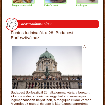
Magvas-sajtos rúd
Kakaós néró
Almás pite
Za
tú
Gasztronómiai hírek
Fontos tudnivalók a 28. Budapest
Borfesztiválhoz!
A
Budapest Borfesztivál 28. alkalommal várja a borozni,
kikapcsolódni, szórakozni vágyókat a főváros egyik
legimpozánsabb helyszínén, a megújuló Budai Várban.
A vendégek nappal és este is káprázatos panoráma