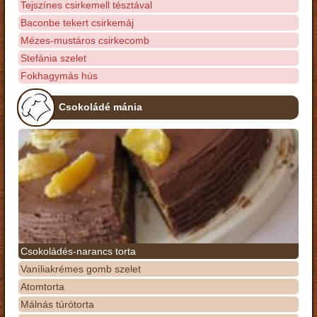
Tejszínes csirkemell tésztával
Baconbe tekert csirkemáj
Mézes-mustáros csirkecomb
Stefánia szelet
Fokhagymás hús
Csokoládé mánia
Csokoládés-narancs torta
Vaníliakrémes gomb szelet
Atomtorta
Málnás túrótorta