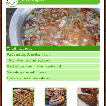
Leves receptek
Tarcali raguleves
Palóc gulyás Sziporka módra
Töltött tyúkhúsleves zsályával
Pulykazúza leves mákos gombóccal
Sóskaleves reszelt tojással
Csalános csirkegaluskaleves