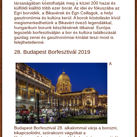
társaságában kóstolhatják meg a közel 200 hazai és
külföldi kiállító több ezer borát. Az idei év fókuszába az
Egri borvidék, a Bikavérek és Egri Csillagok, a helyi
gasztronómia és kultúra kerül. A borok kóstolásán kívül
megismerkedhetünk a Bikavért övező legendákkal,
hungarikum borunk készítésének titkaival. Európa
legszebb borfesztiválján a bor és kultúra találkozását
gazdag zenei és gasztronómiai kínálat teszi most is
felejthetetlenné.
28. Budapest Borfesztivál 2019
A
Budapest Borfesztivál 28. alkalommal várja a borozni,
kikapcsolódni, szórakozni vágyókat a