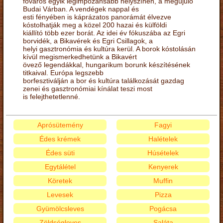
főváros egyik legimpozánsabb helyszínén, a megújuló
Budai Várban. A vendégek nappal és
esti fényében is káprázatos panorámát élvezve
kóstolhatják meg a közel 200 hazai és külföldi
kiállító több ezer borát. Az idei év fókuszába az Egri
borvidék, a Bikavérek és Egri Csillagok, a
helyi gasztronómia és kultúra kerül. A borok kóstolásán
kívül megismerkedhetünk a Bikavért
övező legendákkal, hungarikum borunk készítésének
titkaival. Európa legszebb
borfesztiválján a bor és kultúra találkozását gazdag
zenei és gasztronómiai kínálat teszi most
is felejthetetlenné.
Aprósütemény
Fagyi
Édes krémek
Halételek
Édes süti
Húsételek
Egytálétel
Kenyerek
Köretek
Muffin
Levesek
Pizza
Gyümölcsleves
Pogácsa
Zöldségleves
Saláta