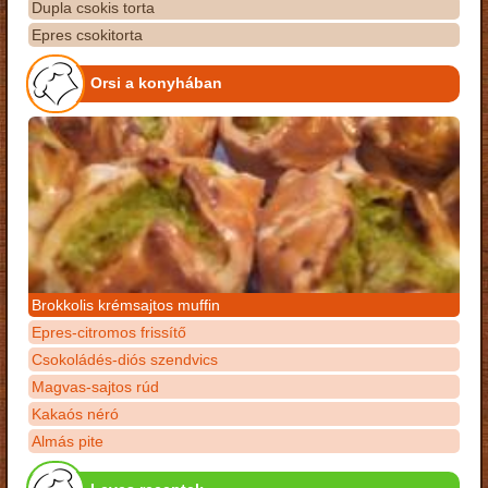
Dupla csokis torta
Epres csokitorta
Orsi a konyhában
Brokkolis krémsajtos muffin
Epres-citromos frissítő
Csokoládés-diós szendvics
Magvas-sajtos rúd
Kakaós néró
Almás pite