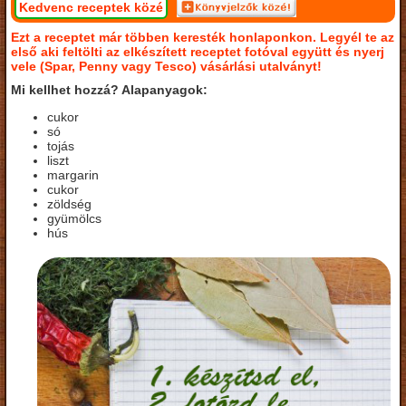
Kedvenc receptek közé
Ezt a receptet már többen keresték honlaponkon. Legyél te az
első aki feltölti az elkészített receptet fotóval együtt és nyerj
vele (Spar, Penny vagy Tesco) vásárlási utalványt!
Mi kellhet hozzá? Alapanyagok:
cukor
só
tojás
liszt
margarin
cukor
zöldség
gyümölcs
hús