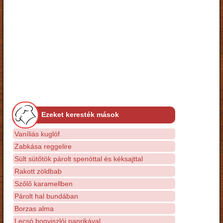
Ezeket keresték mások
Vaníliás kuglóf
Zabkása reggelire
Sült sütőtök párolt spenóttal és kéksajttal
Rakott zöldbab
Szőlő karamellben
Párolt hal bundában
Borzas alma
Lecsó bogyiszlói paprikával