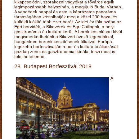
kikapcsolódni, szórakozni vágyókat a főváros egyik
legimpozánsabb helyszínén, a megújuló Budai Várban.
A vendégek nappal és este is káprázatos panoráma
társaságában kóstolhatják meg a közel 200 hazai és
külföldi kiállító több ezer borát. Az idei év fókuszába az
Egri borvidék, a Bikavérek és Egri Csillagok, a helyi
gasztronómia és kultúra kerül. A borok kóstolásán kívül
megismerkedhetünk a Bikavért övező legendákkal,
hungarikum borunk készítésének titkaival. Európa
legszebb borfesztiválján a bor és kultúra találkozását
gazdag zenei és gasztronómiai kínálat teszi most is
felejthetetlenné.
28. Budapest Borfesztivál 2019
A