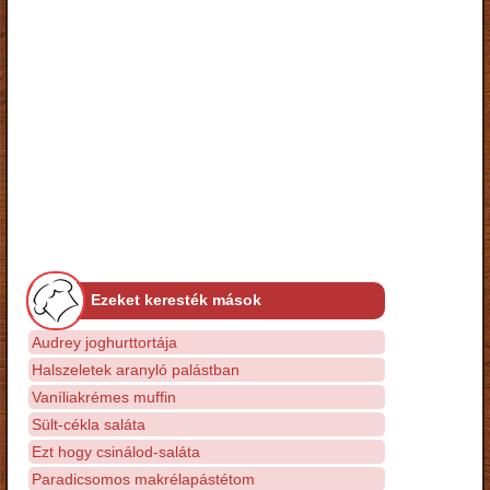
Ezeket keresték mások
Audrey joghurttortája
Halszeletek aranyló palástban
Vaníliakrémes muffin
Sült-cékla saláta
Ezt hogy csinálod-saláta
Paradicsomos makrélapástétom