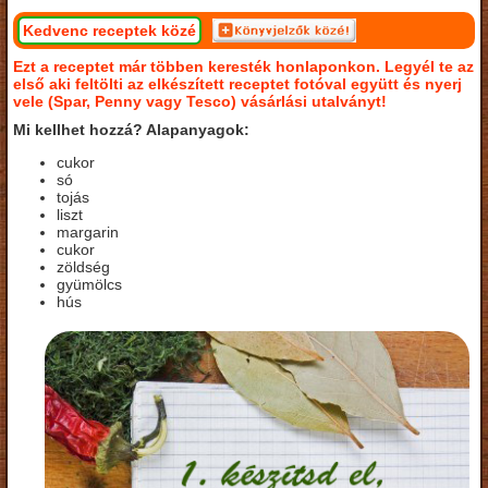
Kedvenc receptek közé
Ezt a receptet már többen keresték honlaponkon. Legyél te az
első aki feltölti az elkészített receptet fotóval együtt és nyerj
vele (Spar, Penny vagy Tesco) vásárlási utalványt!
Mi kellhet hozzá? Alapanyagok:
cukor
só
tojás
liszt
margarin
cukor
zöldség
gyümölcs
hús