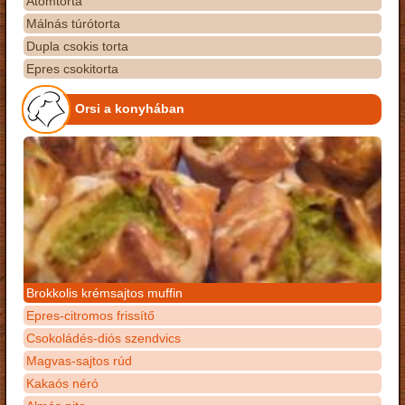
Atomtorta
Málnás túrótorta
Dupla csokis torta
Epres csokitorta
Orsi a konyhában
Brokkolis krémsajtos muffin
Epres-citromos frissítő
Csokoládés-diós szendvics
Magvas-sajtos rúd
Kakaós néró