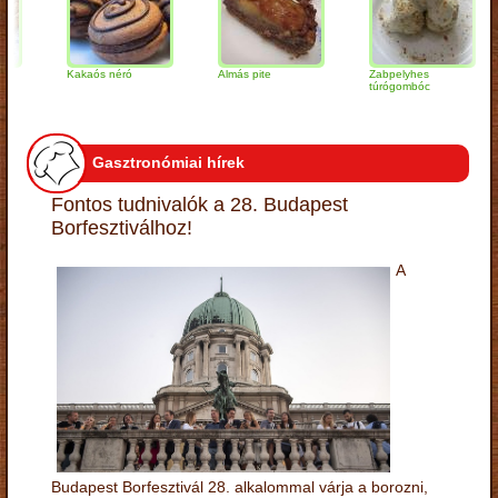
Kakaós néró
Almás pite
Zabpelyhes
Sa
túrógombóc
ké
Gasztronómiai hírek
Fontos tudnivalók a 28. Budapest
Borfesztiválhoz!
A
Budapest Borfesztivál 28. alkalommal várja a borozni,