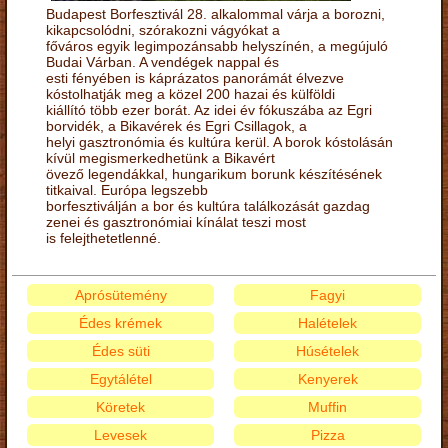
Budapest Borfesztivál 28. alkalommal várja a borozni,
kikapcsolódni, szórakozni vágyókat a
főváros egyik legimpozánsabb helyszínén, a megújuló
Budai Várban. A vendégek nappal és
esti fényében is káprázatos panorámát élvezve
kóstolhatják meg a közel 200 hazai és külföldi
kiállító több ezer borát. Az idei év fókuszába az Egri
borvidék, a Bikavérek és Egri Csillagok, a
helyi gasztronómia és kultúra kerül. A borok kóstolásán
kívül megismerkedhetünk a Bikavért
övező legendákkal, hungarikum borunk készítésének
titkaival. Európa legszebb
borfesztiválján a bor és kultúra találkozását gazdag
zenei és gasztronómiai kínálat teszi most
is felejthetetlenné.
Aprósütemény
Fagyi
Édes krémek
Halételek
Édes süti
Húsételek
Egytálétel
Kenyerek
Köretek
Muffin
Levesek
Pizza