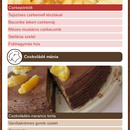
Csirkepörkölt
Tejszínes csirkemell tésztával
Baconbe tekert csirkemáj
Mézes-mustáros csirkecomb
Stefánia szelet
Fokhagymás hús
Csokoládé mánia
Csokoládés-narancs torta
Vaníliakrémes gomb szelet