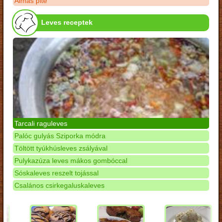
Almás pite
Leves receptek
Tarcali raguleves
Palóc gulyás Sziporka módra
Töltött tyúkhúsleves zsályával
Pulykazúza leves mákos gombóccal
Sóskaleves reszelt tojással
Csalános csirkegaluskaleves