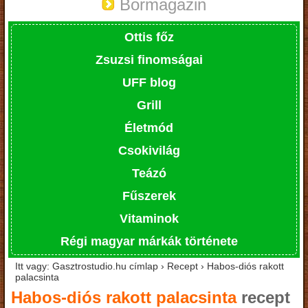
Bormagazin
Ottis főz
Zsuzsi finomságai
UFF blog
Grill
Életmód
Csokivilág
Teázó
Fűszerek
Vitaminok
Régi magyar márkák története
Itt vagy: Gasztrostudio.hu címlap › Recept › Habos-diós rakott
palacsinta
Habos-diós rakott palacsinta
recept