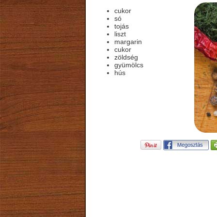
cukor
só
tojás
liszt
margarin
cukor
zöldség
gyümölcs
hús