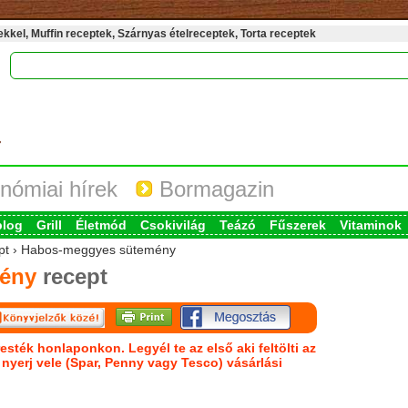
kel, Muffin receptek, Szárnyas ételreceptek, Torta receptek
nómiai hírek
Bormagazin
blog
Grill
Életmód
Csokivilág
Teázó
Fűszerek
Vitaminok
cept › Habos-meggyes sütemény
ény
recept
esték honlaponkon. Legyél te az első aki feltölti az
s nyerj vele (Spar, Penny vagy Tesco) vásárlási