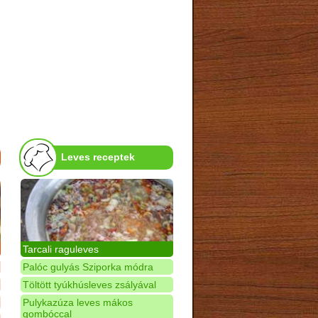
Leves receptek
Tarcali raguleves
Palóc gulyás Sziporka módra
Töltött tyúkhúsleves zsályával
Pulykazúza leves mákos
gombóccal