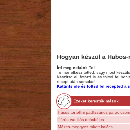
Hogyan készül a Habos
Írd meg nekünk Te!
Te már elkészítetted, vagy most készülsz
Készítsd el, fotózd le és töltsd fel ho
recept után sorsolás!
Kattints ide és töltsd fel recepted 
Ezeket keresték mások
Húsos tortellini padlizsános paradicso
Túrós-vaníliás óriásbéles
Mézes-meggyes rakott kalács