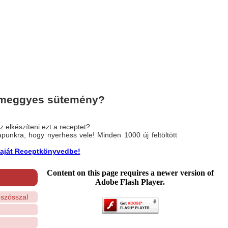
-meggyes sütemény?
 elkészíteni ezt a receptet?
nlapunkra, hogy nyerhess vele! Minden 1000 új feltöltött
a saját Receptkönyvedbe!
Content on this page requires a newer version of
Adobe Flash Player.
mszósszal