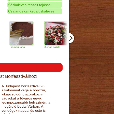
Sóskaleves reszelt tojással
Csalános csirkegaluskaleves
iramisu torta
Quinoa saláta
Mandulás kifli
Csokoládé
narancs to
t Borfesztiválhoz!
A Budapest Borfesztivál 28.
alkalommal várja a borozni,
kikapcsolódni, szórakozni
vágyókat a főváros egyik
legimpozánsabb helyszínén, a
megújuló Budai Várban. A
vendégek nappal és este is