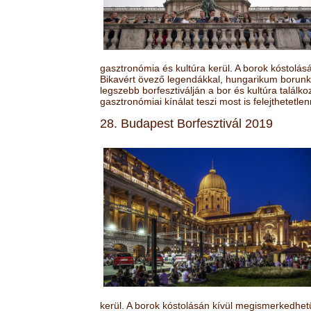
gasztronómia és kultúra kerül. A borok kóstolá
Bikavért övező legendákkal, hungarikum borunk 
legszebb borfesztiválján a bor és kultúra találk
gasztronómiai kínálat teszi most is felejthetetlen
28. Budapest Borfesztivál 2019
kerül. A borok kóstolásán kívül megismerkedhet