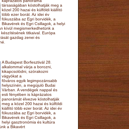
káprázatos panoráma
társaságában kóstolhatják meg a
közel 200 hazai és külföldi kiállító
több ezer borát. Az idei év
fókuszába az Egri borvidék, a
Bikavérek és Egri Csillagok, a helyi
sán kívül megismerkedhetünk a
készítésének titkaival. Európa
ozását gazdag zenei és
né.
A Budapest Borfesztivál 28.
alkalommal várja a borozni,
kikapcsolódni, szórakozni
vágyókat a
főváros egyik legimpozánsabb
helyszínén, a megújuló Budai
Várban. A vendégek nappal és
esti fényében is káprázatos
panorámát élvezve kóstolhatják
meg a közel 200 hazai és külföldi
kiállító több ezer borát. Az idei év
fókuszába az Egri borvidék, a
Bikavérek és Egri Csillagok, a
helyi gasztronómia és kultúra
ünk a Bikavért