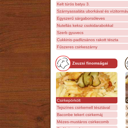
Kelt túrós batyu 3.
Szárnyassaláta uborkával és vízitormáv
Egyszerű sárgaborsóleves
Nutellás keksz csokidarabokkal
Szerb gyuvecs
Cukkinis-padlizsános rakott tészta
Fűszeres csirkeszárny
Zsuzsi finomságai
Csirkepörkölt
Tejszínes csirkemell tésztával
Baconbe tekert csirkemáj
Mézes-mustáros csirkecomb
M