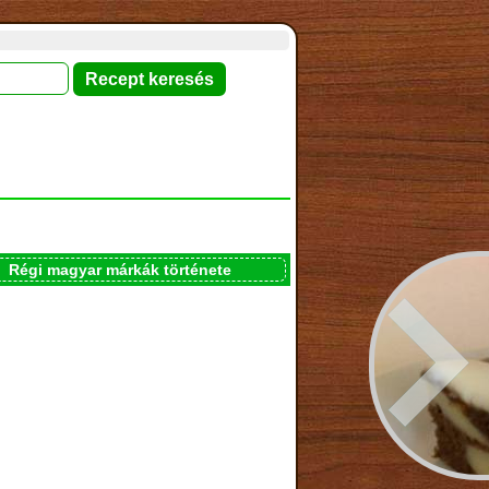
Régi magyar márkák története