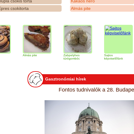
upla csokis torta
Kakaós néró
pres csokitorta
Almás pite
Almás pite
Zabpelyhes
Sajtos
T
túrógombóc
képviselőfánk
Gasztronómiai hírek
Fontos tudnivalók a 28. Budapes