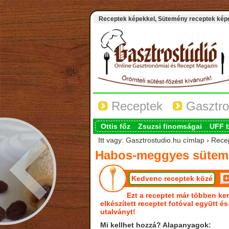
Receptek képekkel, Sütemény receptek képek
Receptek
Gasztro
Ottis főz
Zsuzsi finomságai
UFF 
Itt vagy: Gasztrostudio.hu címlap › Re
Habos-meggyes sütem
Kedvenc receptek közé
Ezt a receptet már többen ker
elkészített receptet fotóval együtt é
utalványt!
Mi kellhet hozzá? Alapanyagok: