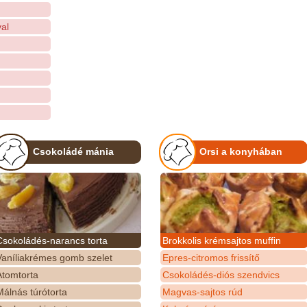
al
Csokoládé mánia
Orsi a konyhában
Csokoládés-narancs torta
Brokkolis krémsajtos muffin
Vaníliakrémes gomb szelet
Epres-citromos frissítő
Atomtorta
Csokoládés-diós szendvics
álnás túrótorta
Magvas-sajtos rúd