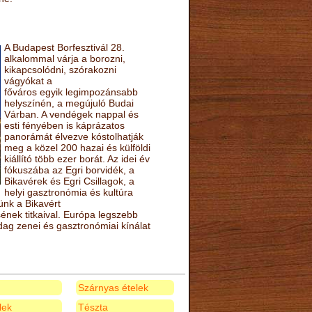
A Budapest Borfesztivál 28.
alkalommal várja a borozni,
kikapcsolódni, szórakozni
vágyókat a
főváros egyik legimpozánsabb
helyszínén, a megújuló Budai
Várban. A vendégek nappal és
esti fényében is káprázatos
panorámát élvezve kóstolhatják
meg a közel 200 hazai és külföldi
kiállító több ezer borát. Az idei év
fókuszába az Egri borvidék, a
Bikavérek és Egri Csillagok, a
helyi gasztronómia és kultúra
ünk a Bikavért
nek titkaival. Európa legszebb
zdag zenei és gasztronómiai kínálat
Szárnyas ételek
elek
Tészta