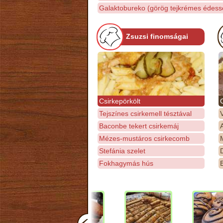
Galaktobureko (görög tejkrémes édess
Zsuzsi finomságai
Csirkepörkölt
Tejszínes csirkemell tésztával
Baconbe tekert csirkemáj
Mézes-mustáros csirkecomb
M
Stefánia szelet
D
Fokhagymás hús
E