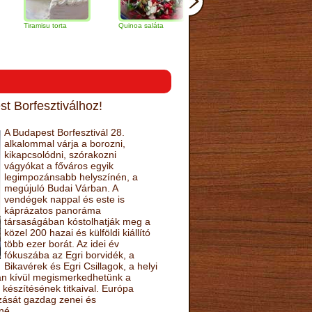
amisu torta
Quinoa saláta
Mandulás kifli
Csokoládés
narancs tor
t Borfesztiválhoz!
A Budapest Borfesztivál 28.
alkalommal várja a borozni,
kikapcsolódni, szórakozni
vágyókat a főváros egyik
legimpozánsabb helyszínén, a
megújuló Budai Várban. A
vendégek nappal és este is
káprázatos panoráma
társaságában kóstolhatják meg a
közel 200 hazai és külföldi kiállító
több ezer borát. Az idei év
fókuszába az Egri borvidék, a
Bikavérek és Egri Csillagok, a helyi
sán kívül megismerkedhetünk a
készítésének titkaival. Európa
ozását gazdag zenei és
né.