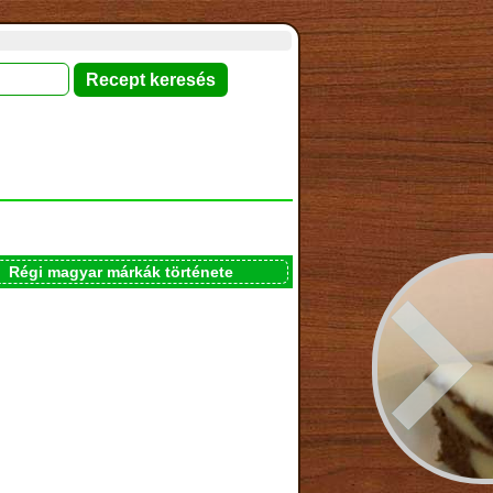
Régi magyar márkák története