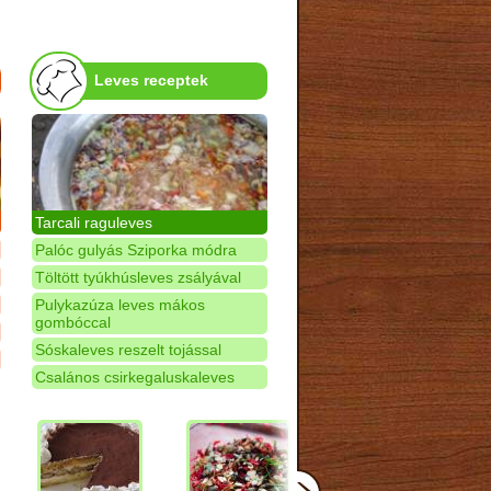
Leves receptek
Tarcali raguleves
Palóc gulyás Sziporka módra
Töltött tyúkhúsleves zsályával
Pulykazúza leves mákos
gombóccal
Sóskaleves reszelt tojással
Csalános csirkegaluskaleves