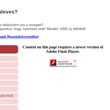
aleves?
 elkészíteni ezt a receptet?
nlapunkra, hogy nyerhess vele! Minden 1000 új feltöltött
a saját Receptkönyvedbe!
Content on this page requires a newer version of
Adobe Flash Player.
ghurttal)