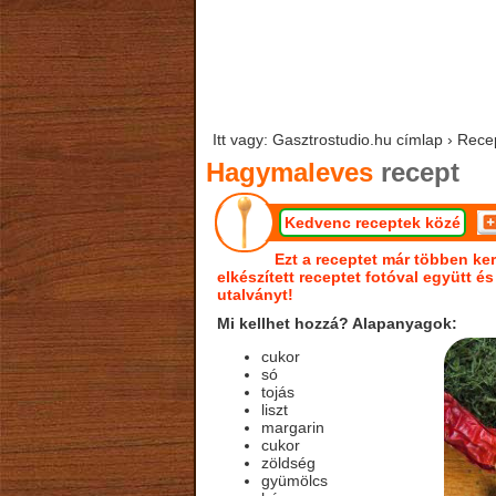
Itt vagy: Gasztrostudio.hu címlap › Rec
Hagymaleves
recept
Kedvenc receptek közé
Ezt a receptet már többen ker
elkészített receptet fotóval együtt é
utalványt!
Mi kellhet hozzá? Alapanyagok:
cukor
só
tojás
liszt
margarin
cukor
zöldség
gyümölcs