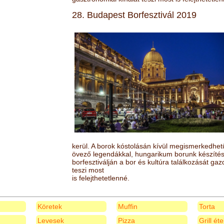
28. Budapest Borfesztivál 2019
kerül. A borok kóstolásán kívül megismerkedhet
övező legendákkal, hungarikum borunk készítésé
borfesztiválján a bor és kultúra találkozását ga
teszi most
is felejthetetlenné.
Köretek
Muffin
Torta
Levesek
Pizza
Grill ét