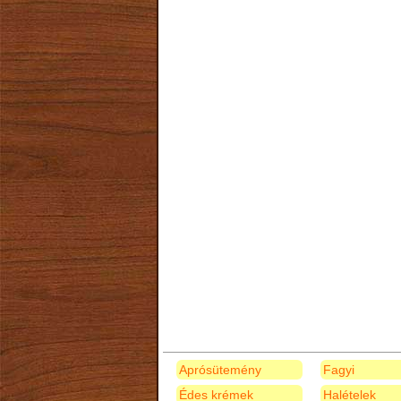
Aprósütemény
Fagyi
Édes krémek
Halételek