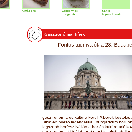
Almás pite
Zabpelyhes
Sajtos
Tir
túrógombóc
képviselőfánk
Gasztronómiai hírek
Fontos tudnivalók a 28. Budapes
gasztronómia és kultúra kerül. A borok kóstolá
Bikavért övező legendákkal, hungarikum borunk 
legszebb borfesztiválján a bor és kultúra találk
gasztronómiai kínálat teszi most is felejthetetlen