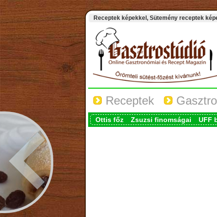
Receptek képekkel, Sütemény receptek képek
Receptek
Gasztro
Ottis főz
Zsuzsi finomságai
UFF 