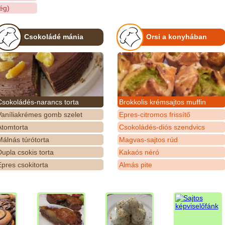
ég)
Csokoládé mánia
Orsi a konyhában
Csokoládés-narancs torta
Brokkolis krémsajtos muffin
Vaníliakrémes gomb szelet
Epres-citromos frissítő
Atomtorta
Csokoládés-diós szendvics
álnás túrótorta
Magvas-sajtos rúd
upla csokis torta
Kakaós néró
pres csokitorta
Almás pite