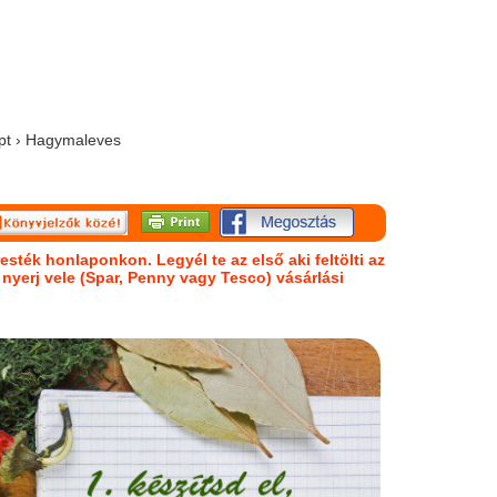
ept › Hagymaleves
esték honlaponkon. Legyél te az első aki feltölti az
s nyerj vele (Spar, Penny vagy Tesco) vásárlási