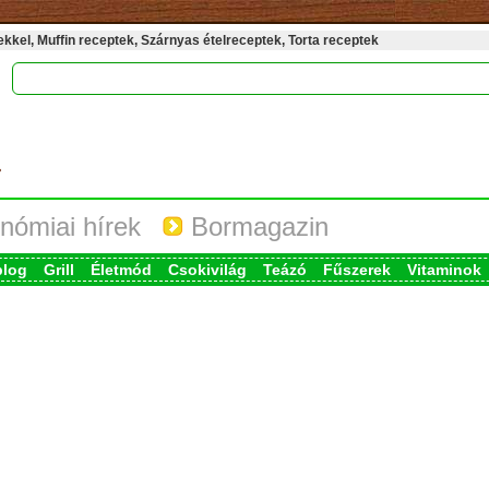
kel, Muffin receptek, Szárnyas ételreceptek, Torta receptek
nómiai hírek
Bormagazin
blog
Grill
Életmód
Csokivilág
Teázó
Fűszerek
Vitaminok