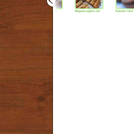
Csokoládés-diós
Magvas-sajtos rúd
Kakaós néró
szendvics