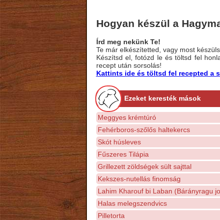
Hogyan készül a Hagym
Írd meg nekünk Te!
Te már elkészítetted, vagy most készülsz
Készítsd el, fotózd le és töltsd fel ho
recept után sorsolás!
Kattints ide és töltsd fel recepted 
Ezeket keresték mások
Meggyes krémtúró
Fehérboros-szőlős haltekercs
Skót húsleves
Fűszeres Tilápia
Grillezett zöldségek sült sajttal
Kekszes-nutellás finomság
Lahim Kharouf bi Laban (Bárányragu jo
Halas melegszendvics
Pilletorta