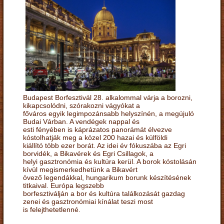
Budapest Borfesztivál 28. alkalommal várja a borozni,
kikapcsolódni, szórakozni vágyókat a
főváros egyik legimpozánsabb helyszínén, a megújuló
Budai Várban. A vendégek nappal és
esti fényében is káprázatos panorámát élvezve
kóstolhatják meg a közel 200 hazai és külföldi
kiállító több ezer borát. Az idei év fókuszába az Egri
borvidék, a Bikavérek és Egri Csillagok, a
helyi gasztronómia és kultúra kerül. A borok kóstolásán
kívül megismerkedhetünk a Bikavért
övező legendákkal, hungarikum borunk készítésének
titkaival. Európa legszebb
borfesztiválján a bor és kultúra találkozását gazdag
zenei és gasztronómiai kínálat teszi most
is felejthetetlenné.