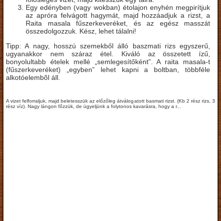
Egy edényben (vagy wokban) étolajon enyhén megpirítjuk
az apróra felvágott hagymát, majd hozzáadjuk a rizst, a
Raita masala fűszerkeveréket, és az egész masszát
összedolgozzuk. Kész, lehet tálalni!
Tipp: A nagy, hosszú szemekből álló baszmati rizs egyszerű,
ugyanakkor nem száraz étel. Kiváló az összetett ízű,
bonyolultabb ételek mellé „semlegesítőként”. A raita masala-t
(fűszerkeveréket) „egyben” lehet kapni a boltban, többféle
alkotóelembõl áll.
A vizet felforraljuk, majd beletesszük az előzőleg átválogatott basmati rizst. (Kb 2 rész rizs, 3
rész víz). Nagy lángon főzzük, de ügyeljünk a folytonos kavarásra, hogy a r...