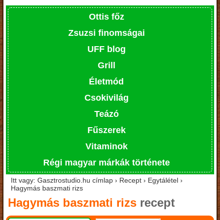
Ottis főz
Zsuzsi finomságai
UFF blog
Grill
Életmód
Csokivilág
Teázó
Fűszerek
Vitaminok
Régi magyar márkák története
Itt vagy: Gasztrostudio.hu címlap › Recept › Egytálétel ›
Hagymás baszmati rizs
Hagymás baszmati rizs
recept