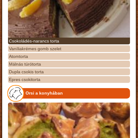
Csokoládés-narancs torta
Vaníliakrémes gomb szelet
Atomtorta
Málnás túrótorta
Dupla csokis torta
Epres csokitorta
Orsi a konyhában