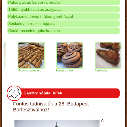
Palóc gulyás Sziporka módra
Töltött tyúkhúsleves zsályával
Pulykazúza leves mákos gombóccal
Sóskaleves reszelt tojással
Csalános csirkegaluskaleves
Magvas-sajtos rúd
Kakaós néró
Almás pite
Z
t
Gasztronómiai hírek
Fontos tudnivalók a 28. Budapest
Borfesztiválhoz!
A