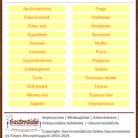
Aprósütemény
Fagyi
Édes krémek
Halételek
Édes süti
Húsételek
Egytálétel
Kenyerek
Köretek
Muffin
Levesek
Pizza
Gyümölcsleves
Pogácsa
Zöldségleves
Saláta
Torta
Szárnyas ételek
Grill ételek
Tészta
Mézes süti
Tojásos étel
Sajtétel
Vegetáriánus
|
|
|
Impresszum
Médiaajánlat
Adatvédelem
|
Felhasználási feltételek
+Gasztrostúdió.hu
Copyright: Gasztrostúdió.hu Online Gasztronómiai
és Képes Receptmagazin 2003-2026