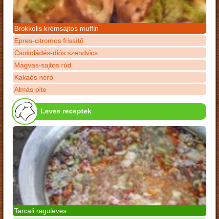
Brokkolis krémsajtos muffin
Epres-citromos frissítő
Csokoládés-diós szendvics
Magvas-sajtos rúd
Kakaós néró
Almás pite
Leves receptek
Tarcali raguleves