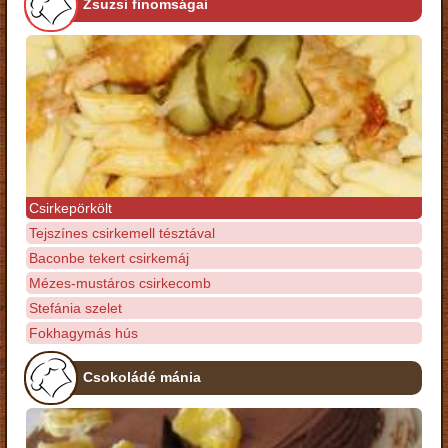
Zsuzsi finomságai
Csirkepörkölt
Tejszínes csirkemell tésztával
Baconbe tekert csirkemáj
Mézes-mustáros csirkecomb
Stefánia szelet
Fokhagymás hús
Csokoládé mánia