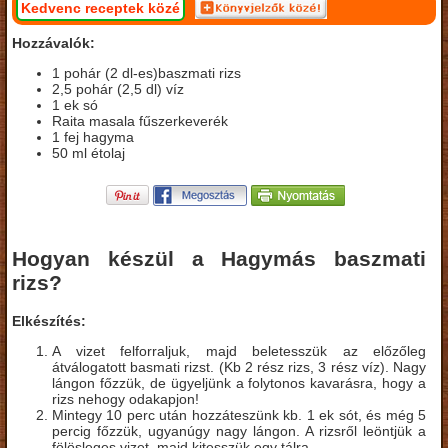
Kedvenc receptek közé
Hozzávalók:
1 pohár (2 dl-es)baszmati rizs
2,5 pohár (2,5 dl) víz
1 ek só
Raita masala fűszerkeverék
1 fej hagyma
50 ml étolaj
Hogyan készül a Hagymás baszmati
rizs?
Elkészítés:
A vizet felforraljuk, majd beletesszük az előzőleg
átválogatott basmati rizst. (Kb 2 rész rizs, 3 rész víz). Nagy
lángon főzzük, de ügyeljünk a folytonos kavarásra, hogy a
rizs nehogy odakapjon!
Mintegy 10 perc után hozzáteszünk kb. 1 ek sót, és még 5
percig főzzük, ugyanúgy nagy lángon. A rizsről leöntjük a
fölösleges vizet, majd kitesszük egy tálra.