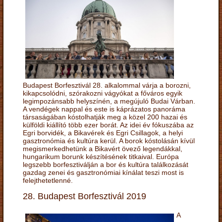
Budapest Borfesztivál 28. alkalommal várja a borozni,
kikapcsolódni, szórakozni vágyókat a főváros egyik
legimpozánsabb helyszínén, a megújuló Budai Várban.
A vendégek nappal és este is káprázatos panoráma
társaságában kóstolhatják meg a közel 200 hazai és
külföldi kiállító több ezer borát. Az idei év fókuszába az
Egri borvidék, a Bikavérek és Egri Csillagok, a helyi
gasztronómia és kultúra kerül. A borok kóstolásán kívül
megismerkedhetünk a Bikavért övező legendákkal,
hungarikum borunk készítésének titkaival. Európa
legszebb borfesztiválján a bor és kultúra találkozását
gazdag zenei és gasztronómiai kínálat teszi most is
felejthetetlenné.
28. Budapest Borfesztivál 2019
A