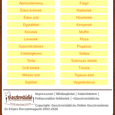
Aprósütemény
Fagyi
Édes krémek
Halételek
Édes süti
Húsételek
Egytálétel
Kenyerek
Köretek
Muffin
Levesek
Pizza
Gyümölcsleves
Pogácsa
Zöldségleves
Saláta
Torta
Szárnyas ételek
Grill ételek
Tészta
Mézes süti
Tojásos étel
Sajtétel
Vegetáriánus
|
|
|
Impresszum
Médiaajánlat
Adatvédelem
|
Felhasználási feltételek
+Gasztrostúdió.hu
Copyright: Gasztrostúdió.hu Online Gasztronómiai
és Képes Receptmagazin 2003-2026