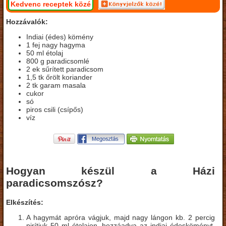
Kedvenc receptek közé
Hozzávalók:
Indiai (édes) kömény
1 fej nagy hagyma
50 ml étolaj
800 g paradicsomlé
2 ek sűrített paradicsom
1,5 tk őrölt koriander
2 tk garam masala
cukor
só
piros csili (csípős)
víz
Hogyan készül a Házi
paradicsomszósz?
Elkészítés:
A hagymát apróra vágjuk, majd nagy lángon kb. 2 percig
pirítjuk 50 ml étolajon, hozzáadva az indiai édesköményt.