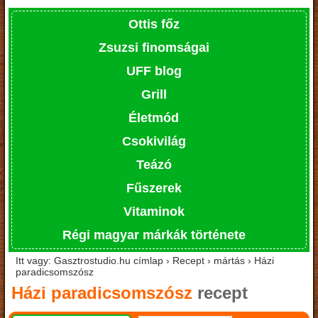
Ottis főz
Zsuzsi finomságai
UFF blog
Grill
Életmód
Csokivilág
Teázó
Fűszerek
Vitaminok
Régi magyar márkák története
Itt vagy: Gasztrostudio.hu címlap › Recept › mártás › Házi
paradicsomszósz
Házi paradicsomszósz
recept