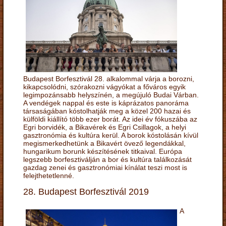
Budapest Borfesztivál 28. alkalommal várja a borozni,
kikapcsolódni, szórakozni vágyókat a főváros egyik
legimpozánsabb helyszínén, a megújuló Budai Várban.
A vendégek nappal és este is káprázatos panoráma
társaságában kóstolhatják meg a közel 200 hazai és
külföldi kiállító több ezer borát. Az idei év fókuszába az
Egri borvidék, a Bikavérek és Egri Csillagok, a helyi
gasztronómia és kultúra kerül. A borok kóstolásán kívül
megismerkedhetünk a Bikavért övező legendákkal,
hungarikum borunk készítésének titkaival. Európa
legszebb borfesztiválján a bor és kultúra találkozását
gazdag zenei és gasztronómiai kínálat teszi most is
felejthetetlenné.
28. Budapest Borfesztivál 2019
A