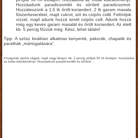
Hozzáadunk paradicsomlét és sűrített paradicsomot.
Hozzáteszünk a 1,5 tk őrölt koriandert, 2 tk garam masala
fűszerkeveréket, majd cukrot, sót és csípős csilit. Felöntjük
vízzel, majd adunk hozzá ismét csípős csili. Adunk hozzá
még egy kevés garam masalát és őrölt koriandert. Az ételt
kb. 5 percig főzzük még. Kész, lehet tálalni!
Tipp: A szósz kiválóan alkalmas kenyerek, pakorák, chapatik és
parathák „mártogatására”.
A hagymát apróra vágjuk, majd nagy lángon kb. 2 percig pirítjuk 50 ml étolajon, hozzáadva
az indiai édesköményt. Hozzáadunk paradicsomlét és sűrített ...