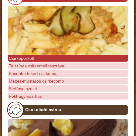
Csirkepörkölt
Tejszínes csirkemell tésztával
Baconbe tekert csirkemáj
Mézes-mustáros csirkecomb
Stefánia szelet
Fokhagymás hús
Csokoládé mánia