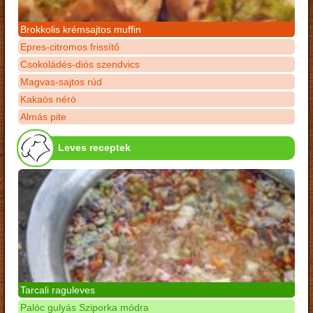
Brokkolis krémsajtos muffin
Epres-citromos frissítő
Csokoládés-diós szendvics
Magvas-sajtos rúd
Kakaós néró
Almás pite
Leves receptek
Tarcali raguleves
Palóc gulyás Sziporka módra