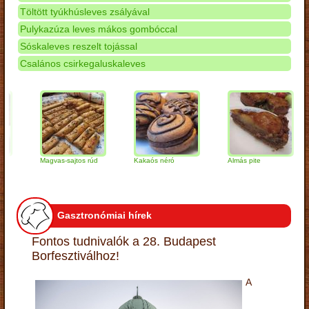
Töltött tyúkhúsleves zsályával
Pulykazúza leves mákos gombóccal
Sóskaleves reszelt tojással
Csalános csirkegaluskaleves
Magvas-sajtos rúd
Kakaós néró
Almás pite
Za
tú
Gasztronómiai hírek
Fontos tudnivalók a 28. Budapest
Borfesztiválhoz!
A