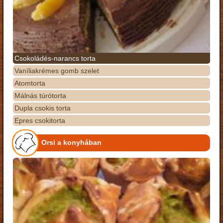
Csokoládés-narancs torta
Vaníliakrémes gomb szelet
Atomtorta
Málnás túrótorta
Dupla csokis torta
Epres csokitorta
Orsi a konyhában