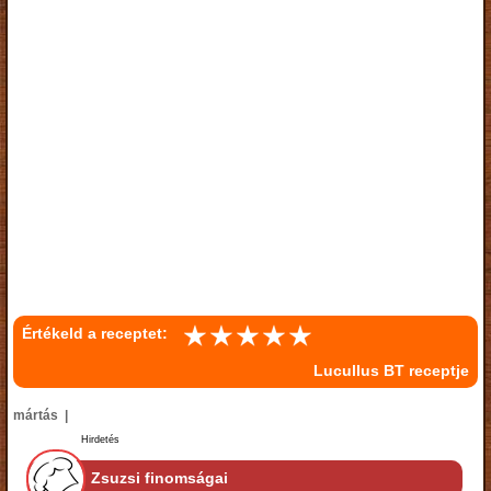
Értékeld a receptet:
Lucullus BT receptje
mártás |
Hirdetés
Zsuzsi finomságai