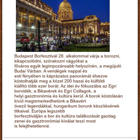
Budapest Borfesztivál 28. alkalommal várja a borozni,
kikapcsolódni, szórakozni vágyókat a
főváros egyik legimpozánsabb helyszínén, a megújuló
Budai Várban. A vendégek nappal és
esti fényében is káprázatos panorámát élvezve
kóstolhatják meg a közel 200 hazai és külföldi
kiállító több ezer borát. Az idei év fókuszába az Egri
borvidék, a Bikavérek és Egri Csillagok, a
helyi gasztronómia és kultúra kerül. A borok kóstolásán
kívül megismerkedhetünk a Bikavért
övező legendákkal, hungarikum borunk készítésének
titkaival. Európa legszebb
borfesztiválján a bor és kultúra találkozását gazdag
zenei és gasztronómiai kínálat teszi most
is felejthetetlenné.