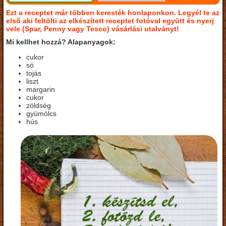
Ezt a receptet már többen keresték honlaponkon. Legyél te az
első aki feltölti az elkészített receptet fotóval együtt és nyerj
vele (Spar, Penny vagy Tesco) vásárlási utalványt!
Mi kellhet hozzá? Alapanyagok:
cukor
só
tojás
liszt
margarin
cukor
zöldség
gyümölcs
hús