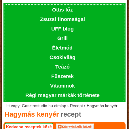
Ottis főz
Zsuzsi finomságai
UFF blog
Grill
Életmód
Csokivilág
Teázó
Fűszerek
Vitaminok
Régi magyar márkák története
Itt vagy: Gasztrostudio.hu címlap › Recept › Hagymás kenyér
Hagymás kenyér
recept
Kedvenc receptek közé