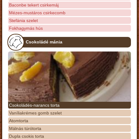
Baconbe tekert csirkemáj
Mézes-mustáros csirkecomb
Stefánia szelet
Fokhagymás hús
Csokoládé mánia
Csokoládés-narancs torta
Vaníliakrémes gomb szelet
Atomtorta
Málnás túrótorta
Dupla csokis torta