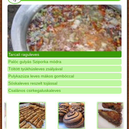
Tarcali raguleves
Palóc gulyás Sziporka módra
Töltött tyúkhúsleves zsályával
Pulykazúza leves mákos gombóccal
Sóskaleves reszelt tojással
Csalános csirkegaluskaleves