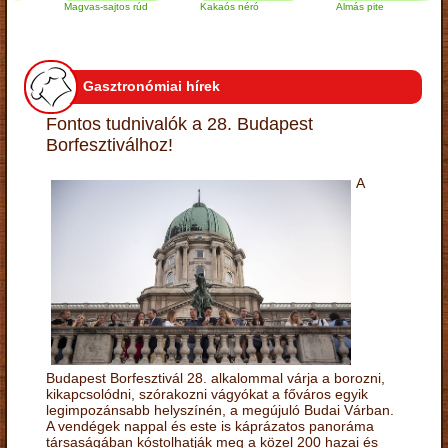
Magvas-sajtos rúd
Kakaós néró
Almás pite
Z
t
Gasztronómiai hírek
Fontos tudnivalók a 28. Budapest
Borfesztiválhoz!
A
Budapest Borfesztivál 28. alkalommal várja a borozni,
kikapcsolódni, szórakozni vágyókat a főváros egyik
legimpozánsabb helyszínén, a megújuló Budai Várban.
A vendégek nappal és este is káprázatos panoráma
társaságában kóstolhatják meg a közel 200 hazai és