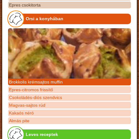
Epres csokitorta
Orsi a konyhában
Brokkolis krémsajtos muffin
Epres-citromos frissítő
Csokoládés-diós szendvics
Magvas-sajtos rúd
Kakaós néró
Almás pite
Leves receptek