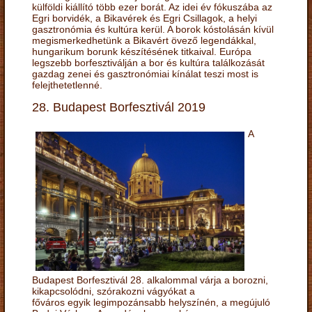
külföldi kiállító több ezer borát. Az idei év fókuszába az
Egri borvidék, a Bikavérek és Egri Csillagok, a helyi
gasztronómia és kultúra kerül. A borok kóstolásán kívül
megismerkedhetünk a Bikavért övező legendákkal,
hungarikum borunk készítésének titkaival. Európa
legszebb borfesztiválján a bor és kultúra találkozását
gazdag zenei és gasztronómiai kínálat teszi most is
felejthetetlenné.
28. Budapest Borfesztivál 2019
A
Budapest Borfesztivál 28. alkalommal várja a borozni,
kikapcsolódni, szórakozni vágyókat a
főváros egyik legimpozánsabb helyszínén, a megújuló