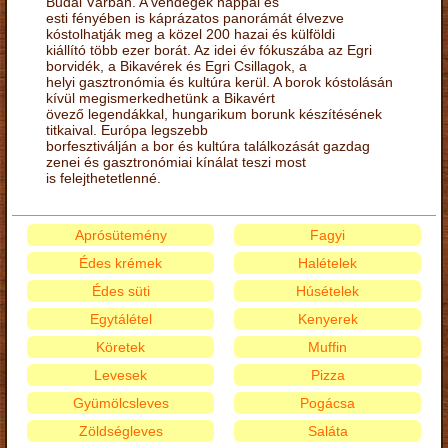
Budai Várban. A vendégek nappal és
esti fényében is káprázatos panorámát élvezve
kóstolhatják meg a közel 200 hazai és külföldi
kiállító több ezer borát. Az idei év fókuszába az Egri
borvidék, a Bikavérek és Egri Csillagok, a
helyi gasztronómia és kultúra kerül. A borok kóstolásán
kívül megismerkedhetünk a Bikavért
övező legendákkal, hungarikum borunk készítésének
titkaival. Európa legszebb
borfesztiválján a bor és kultúra találkozását gazdag
zenei és gasztronómiai kínálat teszi most
is felejthetetlenné.
Aprósütemény
Fagyi
Édes krémek
Halételek
Édes süti
Húsételek
Egytálétel
Kenyerek
Köretek
Muffin
Levesek
Pizza
Gyümölcsleves
Pogácsa
Zöldségleves
Saláta