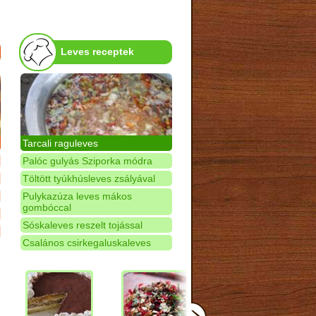
Leves receptek
Tarcali raguleves
Palóc gulyás Sziporka módra
Töltött tyúkhúsleves zsályával
Pulykazúza leves mákos
gombóccal
Sóskaleves reszelt tojással
Csalános csirkegaluskaleves