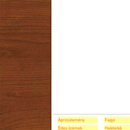
Aprósütemény
Fagyi
Édes krémek
Halételek