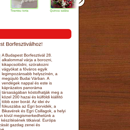
amisu torta
Quinoa saláta
Mandulás kifli
Csokoládés
narancs tor
t Borfesztiválhoz!
A Budapest Borfesztivál 28.
alkalommal várja a borozni,
kikapcsolódni, szórakozni
vágyókat a főváros egyik
legimpozánsabb helyszínén, a
megújuló Budai Várban. A
vendégek nappal és este is
káprázatos panoráma
társaságában kóstolhatják meg a
közel 200 hazai és külföldi kiállító
több ezer borát. Az idei év
fókuszába az Egri borvidék, a
Bikavérek és Egri Csillagok, a helyi
sán kívül megismerkedhetünk a
készítésének titkaival. Európa
ozását gazdag zenei és
né.