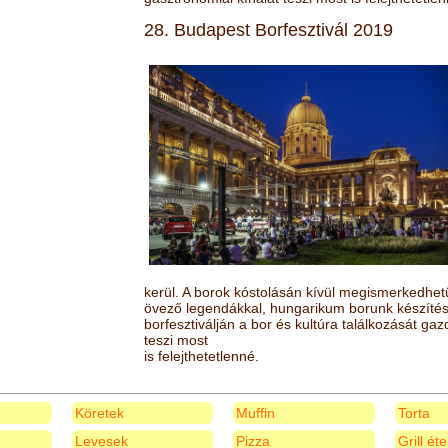
28. Budapest Borfesztivál 2019
kerül. A borok kóstolásán kívül megismerkedhet
övező legendákkal, hungarikum borunk készítésé
borfesztiválján a bor és kultúra találkozását ga
teszi most
is felejthetetlenné.
Köretek
Muffin
Torta
Levesek
Pizza
Grill ét