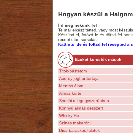
Hogyan készül a Halgo
Írd meg nekünk Te!
Te már elkészítetted, vagy most készülsz
Készítsd el, fotózd le és töltsd fel ho
recept után sorsolás!
Kattints ide és töltsd fel recepted 
Ezeket keresték mások
Titok-pástétom
Audrey joghurttortája
Mentás álom
Almás körte
Somlói a legegyszerübben
Könnyű almás desszert
Whisky Fix
Színes makaróni
Diós-barackos falatok