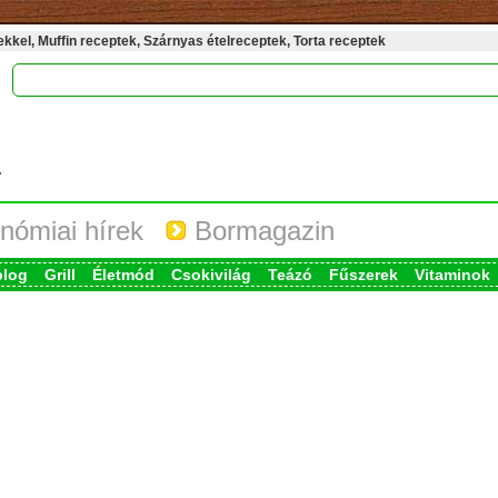
kel, Muffin receptek, Szárnyas ételreceptek, Torta receptek
nómiai hírek
Bormagazin
blog
Grill
Életmód
Csokivilág
Teázó
Fűszerek
Vitaminok