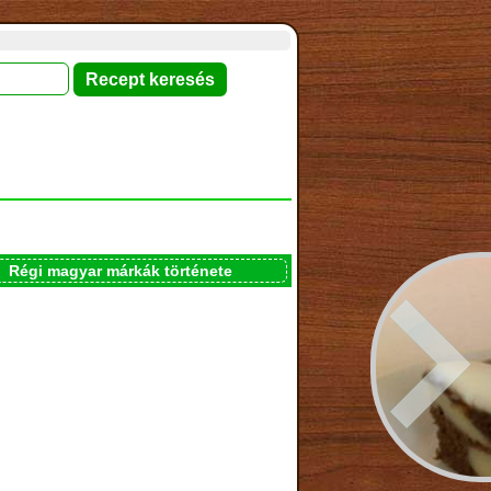
Régi magyar márkák története