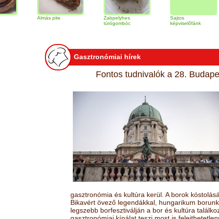
Almás pite
Zabpelyhes
Sajtos
Tir
túrógombóc
képviselőfánk
Gasztronómiai hírek
Fontos tudnivalók a 28. Budapes
gasztronómia és kultúra kerül. A borok kóstolá
Bikavért övező legendákkal, hungarikum borunk 
legszebb borfesztiválján a bor és kultúra találk
gasztronómiai kínálat teszi most is felejthetetlen