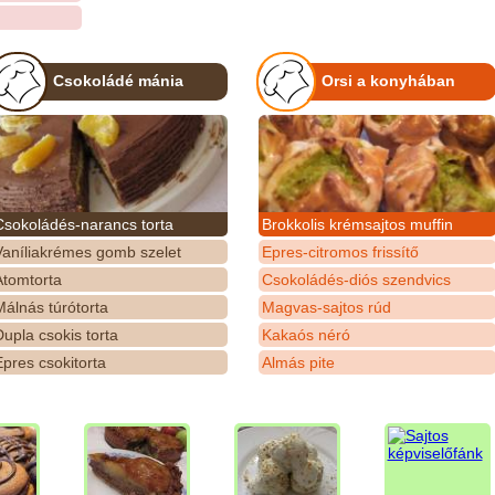
Csokoládé mánia
Orsi a konyhában
Csokoládés-narancs torta
Brokkolis krémsajtos muffin
Vaníliakrémes gomb szelet
Epres-citromos frissítő
Atomtorta
Csokoládés-diós szendvics
álnás túrótorta
Magvas-sajtos rúd
upla csokis torta
Kakaós néró
pres csokitorta
Almás pite