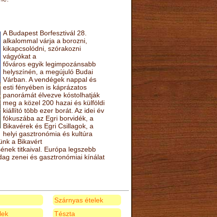
A Budapest Borfesztivál 28.
alkalommal várja a borozni,
kikapcsolódni, szórakozni
vágyókat a
főváros egyik legimpozánsabb
helyszínén, a megújuló Budai
Várban. A vendégek nappal és
esti fényében is káprázatos
panorámát élvezve kóstolhatják
meg a közel 200 hazai és külföldi
kiállító több ezer borát. Az idei év
fókuszába az Egri borvidék, a
Bikavérek és Egri Csillagok, a
helyi gasztronómia és kultúra
ünk a Bikavért
nek titkaival. Európa legszebb
zdag zenei és gasztronómiai kínálat
Szárnyas ételek
elek
Tészta