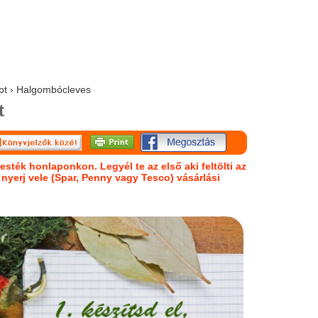
ept › Halgombócleves
t
esték honlaponkon. Legyél te az első aki feltölti az
s nyerj vele (Spar, Penny vagy Tesco) vásárlási