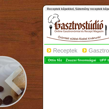
Receptek képekkel, Sütemény receptek képek
Receptek
Gasztro
Ottis főz
Zsuzsi finomságai
UFF 