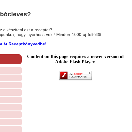
mbócleves?
 elkészíteni ezt a receptet?
nlapunkra, hogy nyerhess vele! Minden 1000 új feltöltött
a saját Receptkönyvedbe!
Content on this page requires a newer version of
Adobe Flash Player.