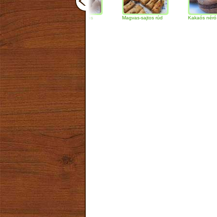
Csokoládés-diós
Magvas-sajtos rúd
Kakaós néró
szendvics