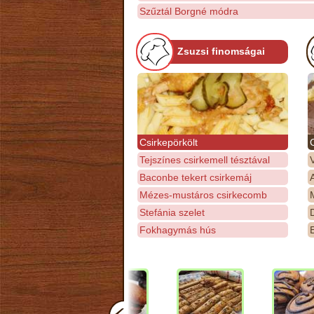
Szűztál Borgné módra
Zsuzsi finomságai
Csirkepörkölt
Tejszínes csirkemell tésztával
Baconbe tekert csirkemáj
Mézes-mustáros csirkecomb
M
Stefánia szelet
D
Fokhagymás hús
E