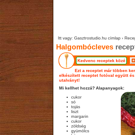
Itt vagy: Gasztrostudio.hu címlap › Rec
Halgombócleves
recep
Kedvenc receptek közé
Ezt a receptet már többen ker
elkészített receptet fotóval együtt é
utalványt!
Mi kellhet hozzá? Alapanyagok:
cukor
só
tojás
liszt
margarin
cukor
zöldség
gyümölcs