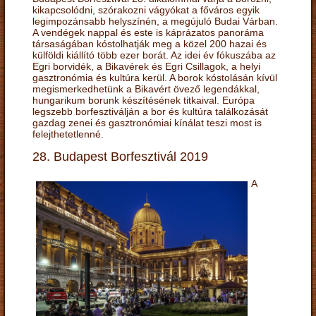
kikapcsolódni, szórakozni vágyókat a főváros egyik
legimpozánsabb helyszínén, a megújuló Budai Várban.
A vendégek nappal és este is káprázatos panoráma
társaságában kóstolhatják meg a közel 200 hazai és
külföldi kiállító több ezer borát. Az idei év fókuszába az
Egri borvidék, a Bikavérek és Egri Csillagok, a helyi
gasztronómia és kultúra kerül. A borok kóstolásán kívül
megismerkedhetünk a Bikavért övező legendákkal,
hungarikum borunk készítésének titkaival. Európa
legszebb borfesztiválján a bor és kultúra találkozását
gazdag zenei és gasztronómiai kínálat teszi most is
felejthetetlenné.
28. Budapest Borfesztivál 2019
A