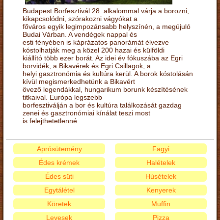
Budapest Borfesztivál 28. alkalommal várja a borozni,
kikapcsolódni, szórakozni vágyókat a
főváros egyik legimpozánsabb helyszínén, a megújuló
Budai Várban. A vendégek nappal és
esti fényében is káprázatos panorámát élvezve
kóstolhatják meg a közel 200 hazai és külföldi
kiállító több ezer borát. Az idei év fókuszába az Egri
borvidék, a Bikavérek és Egri Csillagok, a
helyi gasztronómia és kultúra kerül. A borok kóstolásán
kívül megismerkedhetünk a Bikavért
övező legendákkal, hungarikum borunk készítésének
titkaival. Európa legszebb
borfesztiválján a bor és kultúra találkozását gazdag
zenei és gasztronómiai kínálat teszi most
is felejthetetlenné.
Aprósütemény
Fagyi
Édes krémek
Halételek
Édes süti
Húsételek
Egytálétel
Kenyerek
Köretek
Muffin
Levesek
Pizza