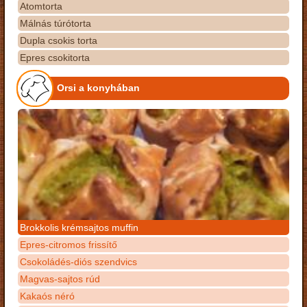
Atomtorta
Málnás túrótorta
Dupla csokis torta
Epres csokitorta
Orsi a konyhában
Brokkolis krémsajtos muffin
Epres-citromos frissítő
Csokoládés-diós szendvics
Magvas-sajtos rúd
Kakaós néró