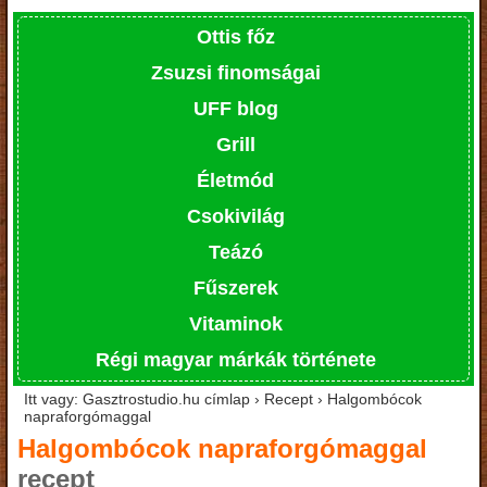
Ottis főz
Zsuzsi finomságai
UFF blog
Grill
Életmód
Csokivilág
Teázó
Fűszerek
Vitaminok
Régi magyar márkák története
Itt vagy: Gasztrostudio.hu címlap › Recept › Halgombócok
napraforgómaggal
Halgombócok napraforgómaggal
recept