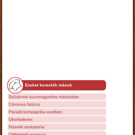
Ezeket keresték mások
Szűzérme kucsmagomba mártásban
Citromos fatörzs
Paradicsompaprika ecetben
Uborkaleves
Húsvéti sonkatorta
Ottfelejtett pogácsa