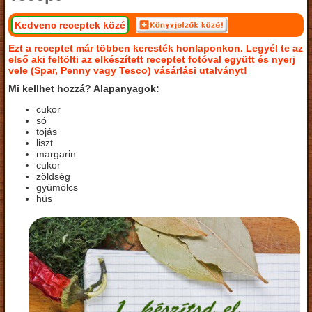
Kedvenc receptek közé
Ezt a receptet már többen keresték honlaponkon. Legyél te az
első aki feltölti az elkészített receptet fotóval együtt és nyerj
vele (Spar, Penny vagy Tesco) vásárlási utalványt!
Mi kellhet hozzá? Alapanyagok:
cukor
só
tojás
liszt
margarin
cukor
zöldség
gyümölcs
hús