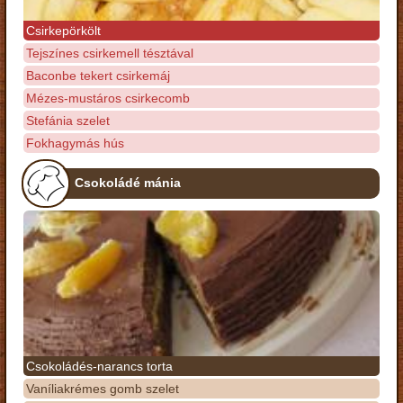
Csirkepörkölt
Tejszínes csirkemell tésztával
Baconbe tekert csirkemáj
Mézes-mustáros csirkecomb
Stefánia szelet
Fokhagymás hús
Csokoládé mánia
Csokoládés-narancs torta
Vaníliakrémes gomb szelet