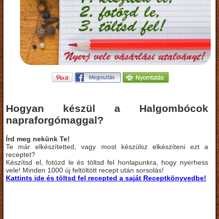
Hogyan készül a Halgombócok
napraforgómaggal?
Írd meg nekünk Te!
Te már elkészítetted, vagy most készülsz elkészíteni ezt a
receptet?
Készítsd el, fotózd le és töltsd fel honlapunkra, hogy nyerhess
vele! Minden 1000 új feltöltött recept után sorsolás!
Kattints ide és töltsd fel recepted a saját Receptkönyvedbe!