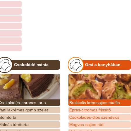
Csokoládé mánia
Orsi a konyhában
Csokoládés-narancs torta
Brokkolis krémsajtos muffin
Vaníliakrémes gomb szelet
Epres-citromos frissítő
Atomtorta
Csokoládés-diós szendvics
álnás túrótorta
Magvas-sajtos rúd