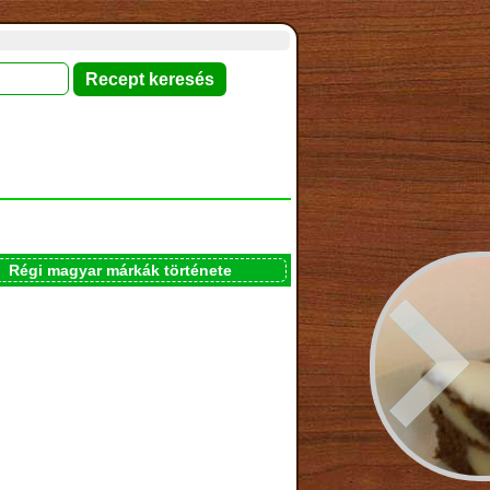
Régi magyar márkák története