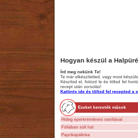
Hogyan készül a Halpür
Írd meg nekünk Te!
Te már elkészítetted, vagy most készülsz
Készítsd el, fotózd le és töltsd fel ho
recept után sorsolás!
Kattints ide és töltsd fel recepted 
Ezeket keresték mások
Hideg eperkrémleves vaníliával
Fóliában sült hal
Paprikapálinka