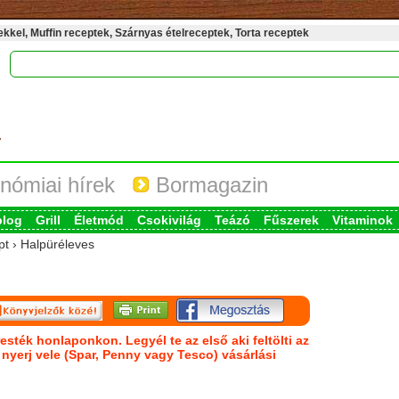
kel, Muffin receptek, Szárnyas ételreceptek, Torta receptek
nómiai hírek
Bormagazin
blog
Grill
Életmód
Csokivilág
Teázó
Fűszerek
Vitaminok
pt › Halpüréleves
esték honlaponkon. Legyél te az első aki feltölti az
s nyerj vele (Spar, Penny vagy Tesco) vásárlási