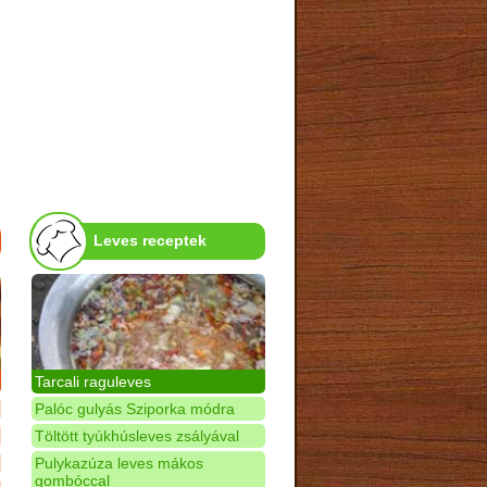
Leves receptek
Tarcali raguleves
Palóc gulyás Sziporka módra
Töltött tyúkhúsleves zsályával
Pulykazúza leves mákos
gombóccal