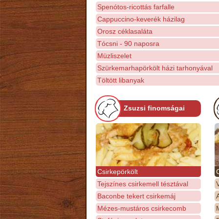
Spenótos-ricottás farfalle
Cappuccino-keverék házilag
Orosz céklasaláta
Tócsni - 90 naposra
Müzliszelet
Szürkemarhapörkölt házi tarhonyával
Töltött libanyak
Zsuzsi finomságai
Csirkepörkölt
Tejszínes csirkemell tésztával
Baconbe tekert csirkemáj
Mézes-mustáros csirkecomb
M