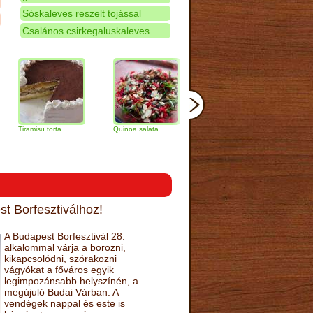
Sóskaleves reszelt tojással
Csalános csirkegaluskaleves
misu torta
Quinoa saláta
Mandulás kifli
Csokoládés-
narancs tort
t Borfesztiválhoz!
A Budapest Borfesztivál 28.
alkalommal várja a borozni,
kikapcsolódni, szórakozni
vágyókat a főváros egyik
legimpozánsabb helyszínén, a
megújuló Budai Várban. A
vendégek nappal és este is