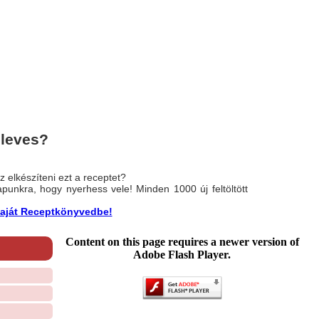
éleves?
 elkészíteni ezt a receptet?
nlapunkra, hogy nyerhess vele! Minden 1000 új feltöltött
a saját Receptkönyvedbe!
Content on this page requires a newer version of
Adobe Flash Player.