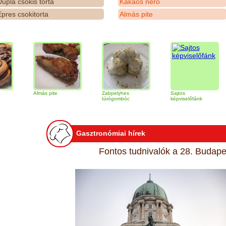
upla csokis torta
Kakaós néró
pres csokitorta
Almás pite
Almás pite
Zabpelyhes
Sajtos
Tira
túrógombóc
képviselőfánk
Gasztronómiai hírek
Fontos tudnivalók a 28. Budapes