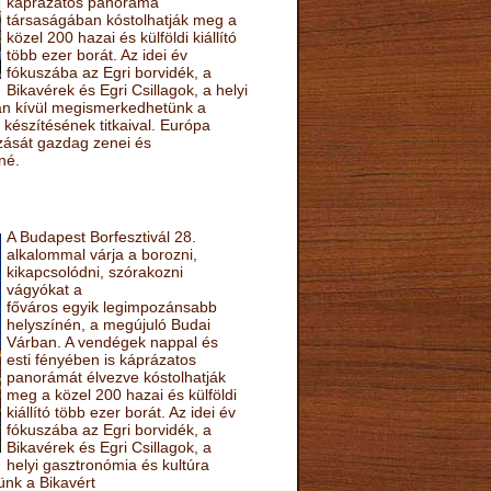
káprázatos panoráma
társaságában kóstolhatják meg a
közel 200 hazai és külföldi kiállító
több ezer borát. Az idei év
fókuszába az Egri borvidék, a
Bikavérek és Egri Csillagok, a helyi
sán kívül megismerkedhetünk a
készítésének titkaival. Európa
ozását gazdag zenei és
né.
A Budapest Borfesztivál 28.
alkalommal várja a borozni,
kikapcsolódni, szórakozni
vágyókat a
főváros egyik legimpozánsabb
helyszínén, a megújuló Budai
Várban. A vendégek nappal és
esti fényében is káprázatos
panorámát élvezve kóstolhatják
meg a közel 200 hazai és külföldi
kiállító több ezer borát. Az idei év
fókuszába az Egri borvidék, a
Bikavérek és Egri Csillagok, a
helyi gasztronómia és kultúra
ünk a Bikavért