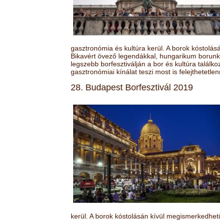
gasztronómia és kultúra kerül. A borok kóstolá
Bikavért övező legendákkal, hungarikum borunk 
legszebb borfesztiválján a bor és kultúra találk
gasztronómiai kínálat teszi most is felejthetetlen
28. Budapest Borfesztivál 2019
kerül. A borok kóstolásán kívül megismerkedhet