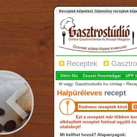
Receptek képekkel, Sütemény receptek képek
Receptek
Gasztro
Ottis főz
Zsuzsi finomságai
UFF 
Itt vagy: Gasztrostudio.hu címlap › Rece
Halpüréleves
recept
Kedvenc receptek közé
Ezt a receptet már többen ker
elkészített receptet fotóval együtt é
utalványt!
Mi kellhet hozzá? Alapanyagok: