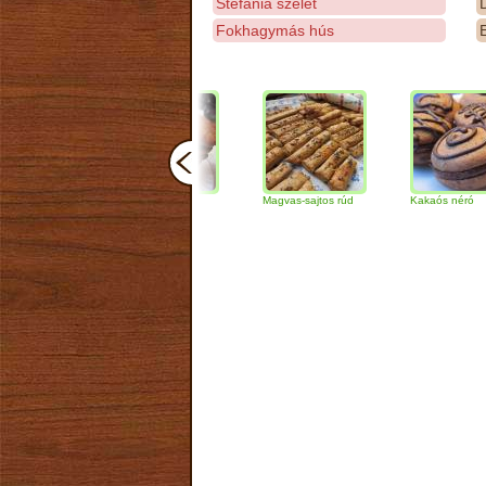
Stefánia szelet
D
Fokhagymás hús
E
Csokoládés-diós
Magvas-sajtos rúd
Kakaós néró
szendvics