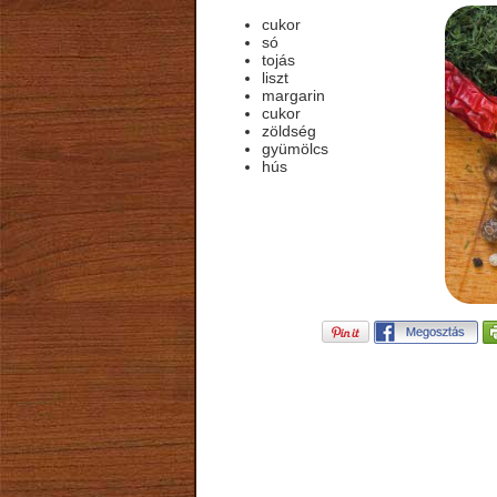
cukor
só
tojás
liszt
margarin
cukor
zöldség
gyümölcs
hús