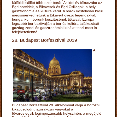
külföldi kiállító több ezer borát. Az idei év fókuszába az
Egri borvidék, a Bikavérek és Egri Csillagok, a helyi
gasztronómia és kultúra kerül. A borok kóstolásán kívül
megismerkedhetünk a Bikavért övező legendákkal,
hungarikum borunk készítésének titkaival. Európa
legszebb borfesztiválján a bor és kultúra találkozását
gazdag zenei és gasztronómiai kínálat teszi most is
felejthetetlenné.
28. Budapest Borfesztivál 2019
A
Budapest Borfesztivál 28. alkalommal várja a borozni,
kikapcsolódni, szórakozni vágyókat a
főváros egyik legimpozánsabb helyszínén, a megújuló