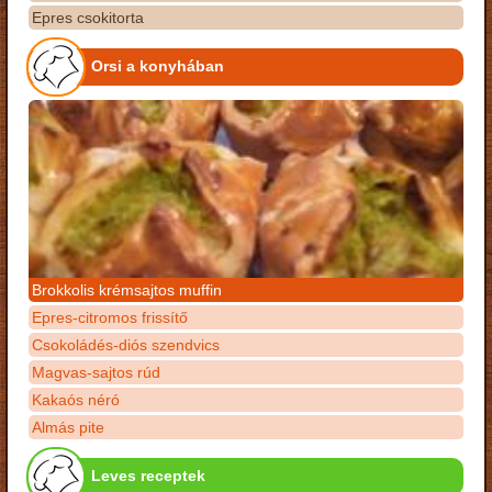
Epres csokitorta
Orsi a konyhában
Brokkolis krémsajtos muffin
Epres-citromos frissítő
Csokoládés-diós szendvics
Magvas-sajtos rúd
Kakaós néró
Almás pite
Leves receptek