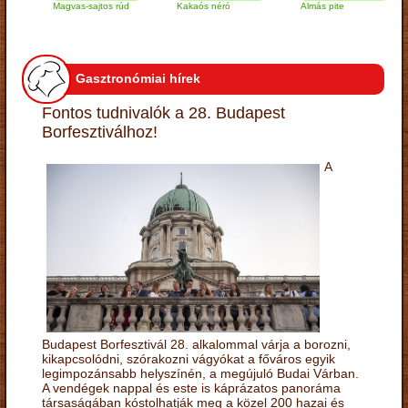
Magvas-sajtos rúd
Kakaós néró
Almás pite
Za
tú
Gasztronómiai hírek
Fontos tudnivalók a 28. Budapest
Borfesztiválhoz!
A
Budapest Borfesztivál 28. alkalommal várja a borozni,
kikapcsolódni, szórakozni vágyókat a főváros egyik
legimpozánsabb helyszínén, a megújuló Budai Várban.
A vendégek nappal és este is káprázatos panoráma
társaságában kóstolhatják meg a közel 200 hazai és