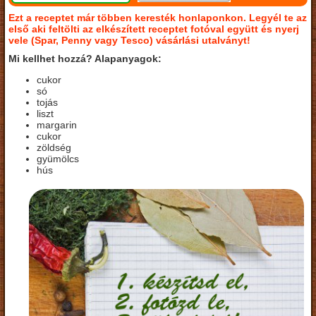
Ezt a receptet már többen keresték honlaponkon. Legyél te az
első aki feltölti az elkészített receptet fotóval együtt és nyerj
vele (Spar, Penny vagy Tesco) vásárlási utalványt!
Mi kellhet hozzá? Alapanyagok:
cukor
só
tojás
liszt
margarin
cukor
zöldség
gyümölcs
hús