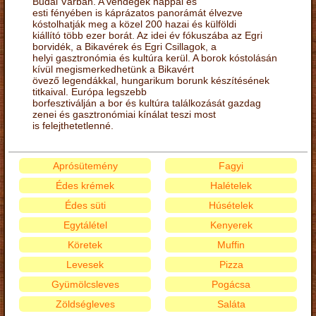
Budai Várban. A vendégek nappal és
esti fényében is káprázatos panorámát élvezve
kóstolhatják meg a közel 200 hazai és külföldi
kiállító több ezer borát. Az idei év fókuszába az Egri
borvidék, a Bikavérek és Egri Csillagok, a
helyi gasztronómia és kultúra kerül. A borok kóstolásán
kívül megismerkedhetünk a Bikavért
övező legendákkal, hungarikum borunk készítésének
titkaival. Európa legszebb
borfesztiválján a bor és kultúra találkozását gazdag
zenei és gasztronómiai kínálat teszi most
is felejthetetlenné.
Aprósütemény
Fagyi
Édes krémek
Halételek
Édes süti
Húsételek
Egytálétel
Kenyerek
Köretek
Muffin
Levesek
Pizza
Gyümölcsleves
Pogácsa
Zöldségleves
Saláta