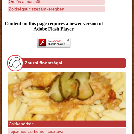
Omlós almás süti
Zöldségsült szezámkéregben
Content on this page requires a newer version of
Adobe Flash Player.
Zsuzsi finomságai
Csirkepörkölt
Tejszínes csirkemell tésztával