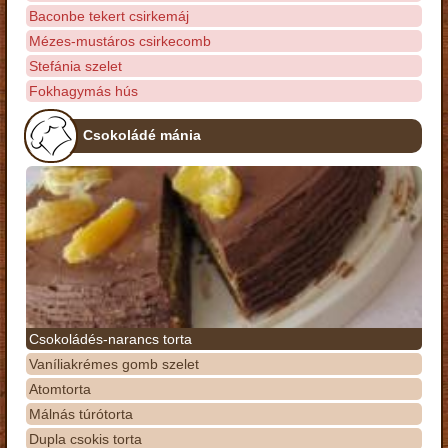
Baconbe tekert csirkemáj
Mézes-mustáros csirkecomb
Stefánia szelet
Fokhagymás hús
Csokoládé mánia
Csokoládés-narancs torta
Vaníliakrémes gomb szelet
Atomtorta
Málnás túrótorta
Dupla csokis torta