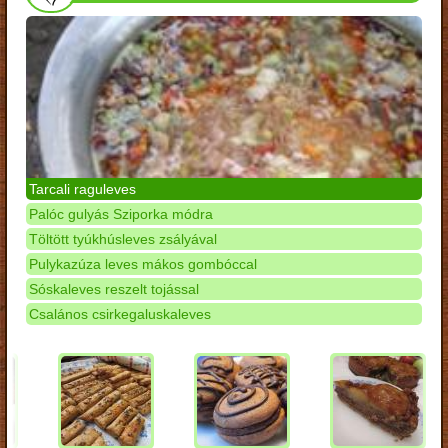
Tarcali raguleves
Palóc gulyás Sziporka módra
Töltött tyúkhúsleves zsályával
Pulykazúza leves mákos gombóccal
Sóskaleves reszelt tojással
Csalános csirkegaluskaleves