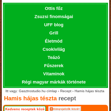
Ottis főz
Zsuzsi finomságai
UFF blog
Grill
Életmód
Csokivilág
Teázó
Fűszerek
Vitaminok
Régi magyar márkák története
Itt vagy: Gasztrostudio.hu címlap › Recept › Hamis hájas tészta
Hamis hájas tészta
recept
Kedvenc receptek közé