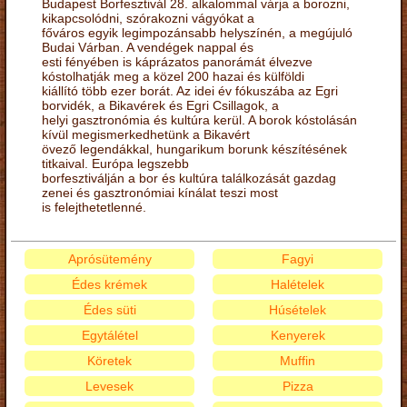
Budapest Borfesztivál 28. alkalommal várja a borozni,
kikapcsolódni, szórakozni vágyókat a
főváros egyik legimpozánsabb helyszínén, a megújuló
Budai Várban. A vendégek nappal és
esti fényében is káprázatos panorámát élvezve
kóstolhatják meg a közel 200 hazai és külföldi
kiállító több ezer borát. Az idei év fókuszába az Egri
borvidék, a Bikavérek és Egri Csillagok, a
helyi gasztronómia és kultúra kerül. A borok kóstolásán
kívül megismerkedhetünk a Bikavért
övező legendákkal, hungarikum borunk készítésének
titkaival. Európa legszebb
borfesztiválján a bor és kultúra találkozását gazdag
zenei és gasztronómiai kínálat teszi most
is felejthetetlenné.
Aprósütemény
Fagyi
Édes krémek
Halételek
Édes süti
Húsételek
Egytálétel
Kenyerek
Köretek
Muffin
Levesek
Pizza