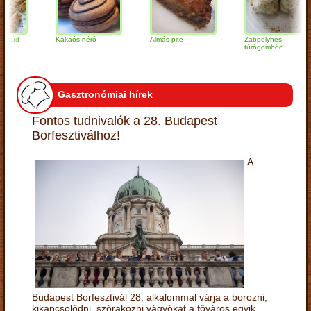
Kakaós néró
Almás pite
Zabpelyhes
túrógombóc
Gasztronómiai hírek
Fontos tudnivalók a 28. Budapest
Borfesztiválhoz!
A
Budapest Borfesztivál 28. alkalommal várja a borozni,
kikapcsolódni, szórakozni vágyókat a főváros egyik