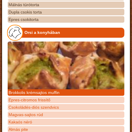
Málnás túrótorta
Dupla csokis torta
Epres csokitorta
Orsi a konyhában
Brokkolis krémsajtos muffin
Epres-citromos frissítő
Csokoládés-diós szendvics
Magvas-sajtos rúd
Kakaós néró
Almás pite