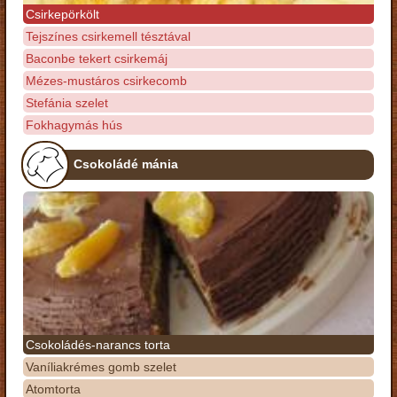
Csirkepörkölt
Tejszínes csirkemell tésztával
Baconbe tekert csirkemáj
Mézes-mustáros csirkecomb
Stefánia szelet
Fokhagymás hús
Csokoládé mánia
Csokoládés-narancs torta
Vaníliakrémes gomb szelet
Atomtorta