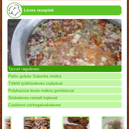
Leves receptek
Tarcali raguleves
Palóc gulyás Sziporka módra
Töltött tyúkhúsleves zsályával
Pulykazúza leves mákos gombóccal
Sóskaleves reszelt tojással
Csalános csirkegaluskaleves