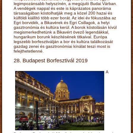
legimpozánsabb helyszínén, a megújuló Budai Várban.
A vendégek nappal és este is káprázatos panoráma
társaságában kóstolhatják meg a közel 200 hazai és
külföldi kiállító több ezer borát. Az idei év fókuszába az
Egri borvidék, a Bikavérek és Egri Csillagok, a helyi
gasztronómia és kultúra kerül. A borok kóstolásán kívül
megismerkedhetünk a Bikavért övező legendákkal,
hungarikum borunk készítésének titkaival. Európa
legszebb borfesztiválján a bor és kultúra találkozását
gazdag zenei és gasztronómiai kínálat teszi most is
felejthetetlenné.
28. Budapest Borfesztivál 2019
A