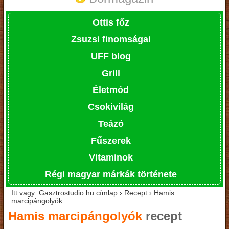
Ottis főz
Zsuzsi finomságai
UFF blog
Grill
Életmód
Csokivilág
Teázó
Fűszerek
Vitaminok
Régi magyar márkák története
Itt vagy: Gasztrostudio.hu címlap › Recept › Hamis
marcipángolyók
Hamis marcipángolyók
recept