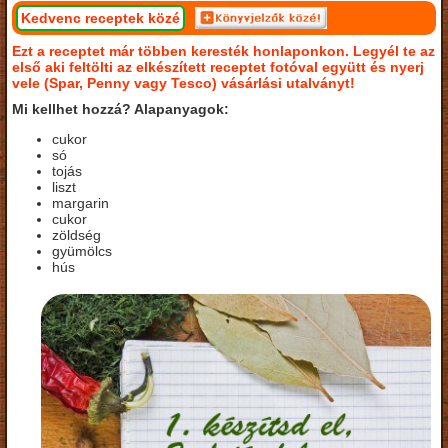
Kedvenc receptek közé
Ezt a receptet már többen keresték honlaponkon. Legyél te az
első aki feltölti az elkészített receptet fotóval együtt és nyerj
vele (Spar, Penny vagy Tesco) vásárlási utalványt!
Mi kellhet hozzá? Alapanyagok:
cukor
só
tojás
liszt
margarin
cukor
zöldség
gyümölcs
hús