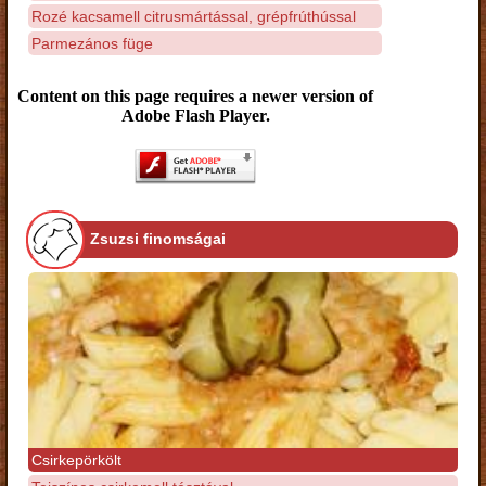
Rozé kacsamell citrusmártással, grépfrúthússal
Parmezános füge
Content on this page requires a newer version of
Adobe Flash Player.
Zsuzsi finomságai
Csirkepörkölt