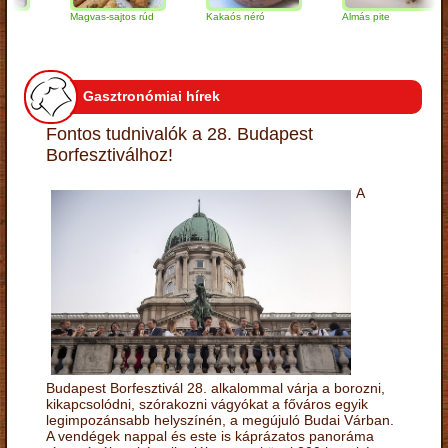
Magvas-sajtos rúd
Kakaós néró
Almás pite
Gasztronómiai hírek
Fontos tudnivalók a 28. Budapest
Borfesztiválhoz!
A
Budapest Borfesztivál 28. alkalommal várja a borozni,
kikapcsolódni, szórakozni vágyókat a főváros egyik
legimpozánsabb helyszínén, a megújuló Budai Várban.
A vendégek nappal és este is káprázatos panoráma