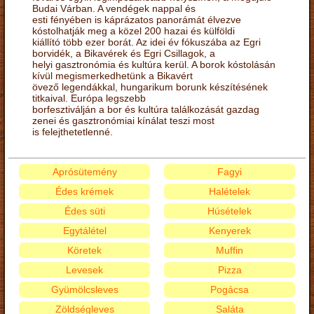
Budai Várban. A vendégek nappal és
esti fényében is káprázatos panorámát élvezve
kóstolhatják meg a közel 200 hazai és külföldi
kiállító több ezer borát. Az idei év fókuszába az Egri
borvidék, a Bikavérek és Egri Csillagok, a
helyi gasztronómia és kultúra kerül. A borok kóstolásán
kívül megismerkedhetünk a Bikavért
övező legendákkal, hungarikum borunk készítésének
titkaival. Európa legszebb
borfesztiválján a bor és kultúra találkozását gazdag
zenei és gasztronómiai kínálat teszi most
is felejthetetlenné.
Aprósütemény
Fagyi
Édes krémek
Halételek
Édes süti
Húsételek
Egytálétel
Kenyerek
Köretek
Muffin
Levesek
Pizza
Gyümölcsleves
Pogácsa
Zöldségleves
Saláta