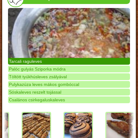
Tarcali raguleves
Palóc gulyás Sziporka módra
Töltött tyúkhúsleves zsályával
Pulykazúza leves mákos gombóccal
Sóskaleves reszelt tojással
Csalános csirkegaluskaleves