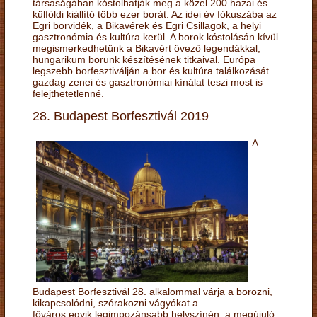
társaságában kóstolhatják meg a közel 200 hazai és
külföldi kiállító több ezer borát. Az idei év fókuszába az
Egri borvidék, a Bikavérek és Egri Csillagok, a helyi
gasztronómia és kultúra kerül. A borok kóstolásán kívül
megismerkedhetünk a Bikavért övező legendákkal,
hungarikum borunk készítésének titkaival. Európa
legszebb borfesztiválján a bor és kultúra találkozását
gazdag zenei és gasztronómiai kínálat teszi most is
felejthetetlenné.
28. Budapest Borfesztivál 2019
A
Budapest Borfesztivál 28. alkalommal várja a borozni,
kikapcsolódni, szórakozni vágyókat a
főváros egyik legimpozánsabb helyszínén, a megújuló