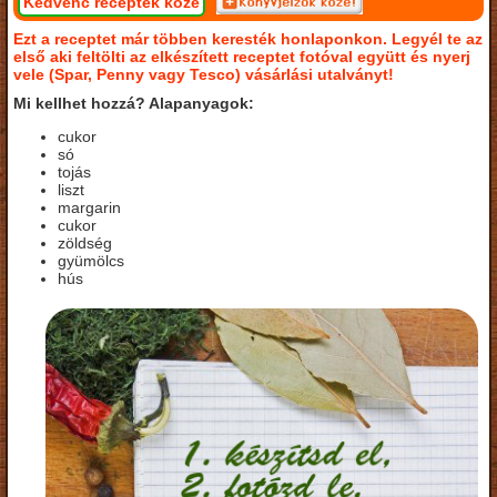
Kedvenc receptek közé
Ezt a receptet már többen keresték honlaponkon. Legyél te az
első aki feltölti az elkészített receptet fotóval együtt és nyerj
vele (Spar, Penny vagy Tesco) vásárlási utalványt!
Mi kellhet hozzá? Alapanyagok:
cukor
só
tojás
liszt
margarin
cukor
zöldség
gyümölcs
hús