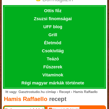
Ottis főz
Zsuzsi finomságai
UFF blog
Grill
Életmód
Csokivilág
Teázó
Fűszerek
Vitaminok
Régi magyar márkák története
Itt vagy: Gasztrostudio.hu címlap › Recept › Hamis Raffaello
Hamis Raffaello
recept