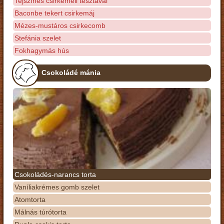
Tejszínes csirkemell tésztával
Baconbe tekert csirkemáj
Mézes-mustáros csirkecomb
Stefánia szelet
Fokhagymás hús
Csokoládé mánia
Csokoládés-narancs torta
Vaníliakrémes gomb szelet
Atomtorta
Málnás túrótorta