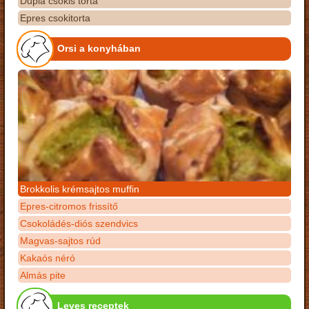
Dupla csokis torta
Epres csokitorta
Orsi a konyhában
Brokkolis krémsajtos muffin
Epres-citromos frissítő
Csokoládés-diós szendvics
Magvas-sajtos rúd
Kakaós néró
Almás pite
Leves receptek