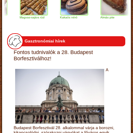
Magvas-sajtos rúd
Kakaós néró
Almás pite
Gasztronómiai hírek
Fontos tudnivalók a 28. Budapest
Borfesztiválhoz!
A
Budapest Borfesztivál 28. alkalommal várja a borozni,
kikapcsolódni, szórakozni vágyókat a főváros egyik