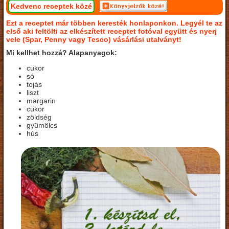
Kedvenc receptek közé
Ezt a receptet már többen keresték honlaponkon. Legyél te az
első aki feltölti az elkészített receptet fotóval együtt és nyerj
vele (Spar, Penny vagy Tesco) vásárlási utalványt!
Mi kellhet hozzá? Alapanyagok:
cukor
só
tojás
liszt
margarin
cukor
zöldség
gyümölcs
hús