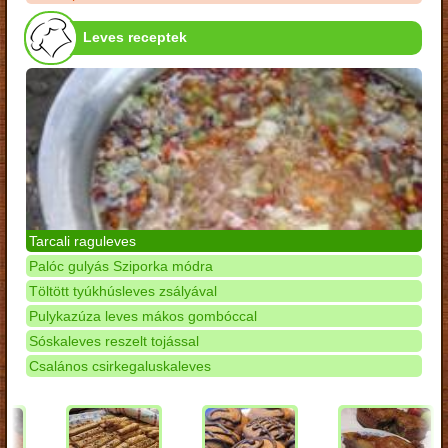
Leves receptek
Tarcali raguleves
Palóc gulyás Sziporka módra
Töltött tyúkhúsleves zsályával
Pulykazúza leves mákos gombóccal
Sóskaleves reszelt tojással
Csalános csirkegaluskaleves