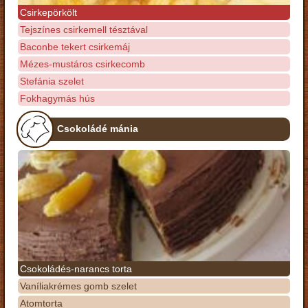
Csirkepörkölt
Tejszínes csirkemell tésztával
Baconbe tekert csirkemáj
Mézes-mustáros csirkecomb
Stefánia szelet
Fokhagymás hús
Csokoládé mánia
Csokoládés-narancs torta
Vaníliakrémes gomb szelet
Atomtorta