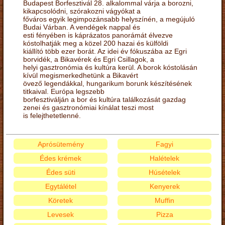
Budapest Borfesztivál 28. alkalommal várja a borozni,
kikapcsolódni, szórakozni vágyókat a
főváros egyik legimpozánsabb helyszínén, a megújuló
Budai Várban. A vendégek nappal és
esti fényében is káprázatos panorámát élvezve
kóstolhatják meg a közel 200 hazai és külföldi
kiállító több ezer borát. Az idei év fókuszába az Egri
borvidék, a Bikavérek és Egri Csillagok, a
helyi gasztronómia és kultúra kerül. A borok kóstolásán
kívül megismerkedhetünk a Bikavért
övező legendákkal, hungarikum borunk készítésének
titkaival. Európa legszebb
borfesztiválján a bor és kultúra találkozását gazdag
zenei és gasztronómiai kínálat teszi most
is felejthetetlenné.
Aprósütemény
Fagyi
Édes krémek
Halételek
Édes süti
Húsételek
Egytálétel
Kenyerek
Köretek
Muffin
Levesek
Pizza