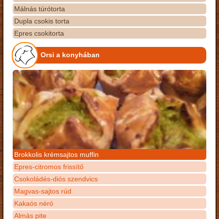
Málnás túrótorta
Dupla csokis torta
Epres csokitorta
Orsi a konyhában
Brokkolis krémsajtos muffin
Epres-citromos frissítő
Csokoládés-diós szendvics
Magvas-sajtos rúd
Kakaós néró
Almás pite