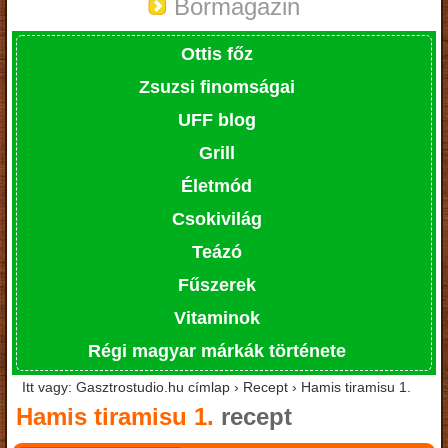
Bormagazin
Ottis főz
Zsuzsi finomságai
UFF blog
Grill
Életmód
Csokivilág
Teázó
Fűszerek
Vitaminok
Régi magyar márkák története
Itt vagy: Gasztrostudio.hu címlap › Recept › Hamis tiramisu 1.
Hamis tiramisu 1.
recept