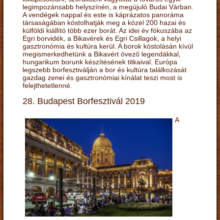
legimpozánsabb helyszínén, a megújuló Budai Várban.
A vendégek nappal és este is káprázatos panoráma
társaságában kóstolhatják meg a közel 200 hazai és
külföldi kiállító több ezer borát. Az idei év fókuszába az
Egri borvidék, a Bikavérek és Egri Csillagok, a helyi
gasztronómia és kultúra kerül. A borok kóstolásán kívül
megismerkedhetünk a Bikavért övező legendákkal,
hungarikum borunk készítésének titkaival. Európa
legszebb borfesztiválján a bor és kultúra találkozását
gazdag zenei és gasztronómiai kínálat teszi most is
felejthetetlenné.
28. Budapest Borfesztivál 2019
A