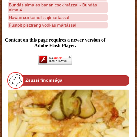
Bundás alma és banán csokimázzal - Bundás
alma 4.
Hawaii csirkemell sajtmártással
Füstölt pisztráng vodkás mártással
Content on this page requires a newer version of
Adobe Flash Player.
Zsuzsi finomságai