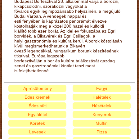
Budapest Borfesztivál 28. alkalommal várja a borozni,
kikapcsolódni, szórakozni vágyókat a
főváros egyik legimpozánsabb helyszínén, a megújuló
Budai Várban. A vendégek nappal és
esti fényében is káprázatos panorámát élvezve
kóstolhatják meg a közel 200 hazai és külföldi
kiállító több ezer borát. Az idei év fókuszába az Egri
borvidék, a Bikavérek és Egri Csillagok, a
helyi gasztronómia és kultúra kerül. A borok kóstolásán
kívül megismerkedhetünk a Bikavért
övező legendákkal, hungarikum borunk készítésének
titkaival. Európa legszebb
borfesztiválján a bor és kultúra találkozását gazdag
zenei és gasztronómiai kínálat teszi most
is felejthetetlenné.
Aprósütemény
Fagyi
Édes krémek
Halételek
Édes süti
Húsételek
Egytálétel
Kenyerek
Köretek
Muffin
Levesek
Pizza