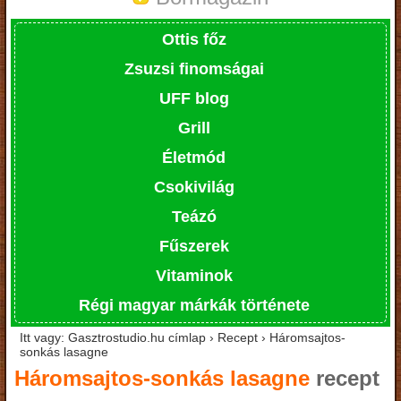
Ottis főz
Zsuzsi finomságai
UFF blog
Grill
Életmód
Csokivilág
Teázó
Fűszerek
Vitaminok
Régi magyar márkák története
Itt vagy: Gasztrostudio.hu címlap › Recept › Háromsajtos-
sonkás lasagne
Háromsajtos-sonkás lasagne
recept