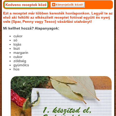
Kedvenc receptek közé
Ezt a receptet már többen keresték honlaponkon. Legyél te az
első aki feltölti az elkészített receptet fotóval együtt és nyerj
vele (Spar, Penny vagy Tesco) vásárlási utalványt!
Mi kellhet hozzá? Alapanyagok:
cukor
só
tojás
liszt
margarin
cukor
zöldség
gyümölcs
hús