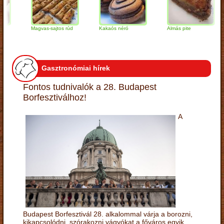
Magvas-sajtos rúd
Kakaós néró
Almás pite
Z
t
Gasztronómiai hírek
Fontos tudnivalók a 28. Budapest
Borfesztiválhoz!
A
Budapest Borfesztivál 28. alkalommal várja a borozni,
kikapcsolódni, szórakozni vágyókat a főváros egyik