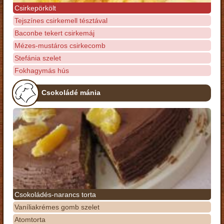
Csirkepörkölt
Tejszínes csirkemell tésztával
Baconbe tekert csirkemáj
Mézes-mustáros csirkecomb
Stefánia szelet
Fokhagymás hús
Csokoládé mánia
Csokoládés-narancs torta
Vaníliakrémes gomb szelet
Atomtorta