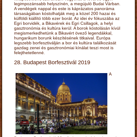
legimpozánsabb helyszínén, a megújuló Budai Várban.
A vendégek nappal és este is káprázatos panoráma
társaságában kóstolhatják meg a közel 200 hazai és
külföldi kiállító több ezer borát. Az idei év fókuszába az
Egri borvidék, a Bikavérek és Egri Csillagok, a helyi
gasztronómia és kultúra kerül. A borok kóstolásán kívül
megismerkedhetünk a Bikavért övező legendákkal,
hungarikum borunk készítésének titkaival. Európa
legszebb borfesztiválján a bor és kultúra találkozását
gazdag zenei és gasztronómiai kínálat teszi most is
felejthetetlenné.
28. Budapest Borfesztivál 2019
A