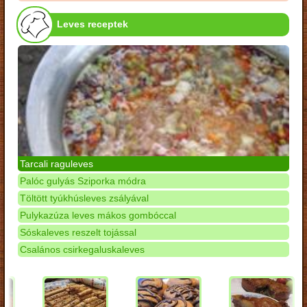
Leves receptek
Tarcali raguleves
Palóc gulyás Sziporka módra
Töltött tyúkhúsleves zsályával
Pulykazúza leves mákos gombóccal
Sóskaleves reszelt tojással
Csalános csirkegaluskaleves