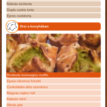
Málnás túrótorta
Dupla csokis torta
Epres csokitorta
Orsi a konyhában
Brokkolis krémsajtos muffin
Epres-citromos frissítő
Csokoládés-diós szendvics
Magvas-sajtos rúd
Kakaós néró
Almás pite