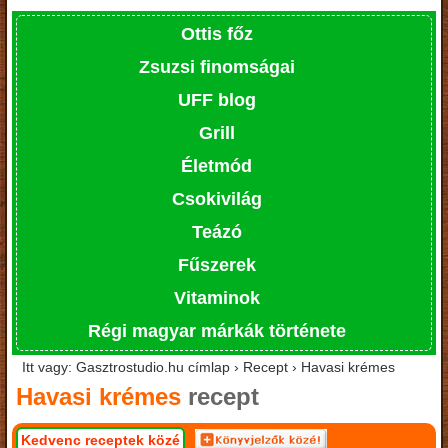
Ottis főz
Zsuzsi finomságai
UFF blog
Grill
Életmód
Csokivilág
Teázó
Fűszerek
Vitaminok
Régi magyar márkák története
Itt vagy: Gasztrostudio.hu címlap › Recept › Havasi krémes
Havasi krémes
recept
Kedvenc receptek közé