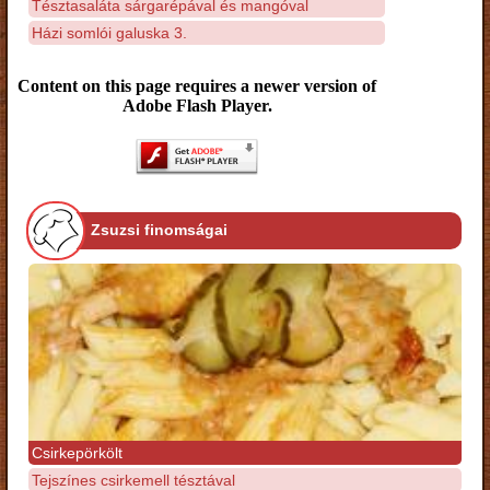
Tésztasaláta sárgarépával és mangóval
Házi somlói galuska 3.
Content on this page requires a newer version of
Adobe Flash Player.
Zsuzsi finomságai
Csirkepörkölt
Tejszínes csirkemell tésztával