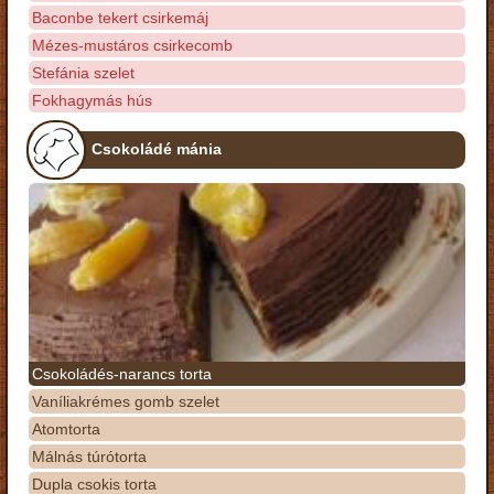
Baconbe tekert csirkemáj
Mézes-mustáros csirkecomb
Stefánia szelet
Fokhagymás hús
Csokoládé mánia
Csokoládés-narancs torta
Vaníliakrémes gomb szelet
Atomtorta
Málnás túrótorta
Dupla csokis torta