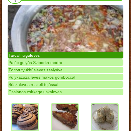
Tarcali raguleves
Palóc gulyás Sziporka módra
Töltött tyúkhúsleves zsályával
Pulykazúza leves mákos gombóccal
Sóskaleves reszelt tojással
Csalános csirkegaluskaleves