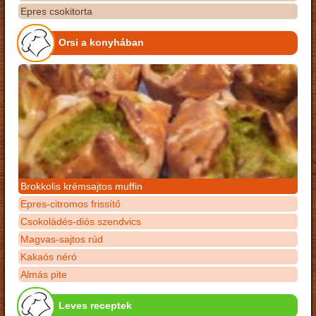
Epres csokitorta
Orsi a konyhában
Brokkolis krémsajtos muffin
Epres-citromos frissítő
Csokoládés-diós szendvics
Magvas-sajtos rúd
Kakaós néró
Almás pite
Leves receptek