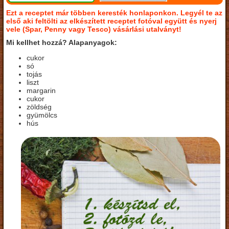
Ezt a receptet már többen keresték honlaponkon. Legyél te az
első aki feltölti az elkészített receptet fotóval együtt és nyerj
vele (Spar, Penny vagy Tesco) vásárlási utalványt!
Mi kellhet hozzá? Alapanyagok:
cukor
só
tojás
liszt
margarin
cukor
zöldség
gyümölcs
hús