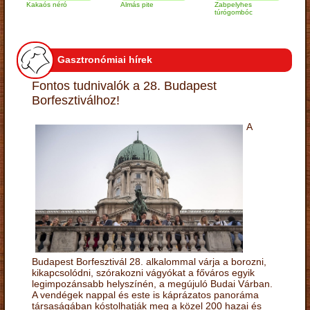
Kakaós néró
Almás pite
Zabpelyhes
Sajtos
túrógombóc
képvis
Gasztronómiai hírek
Fontos tudnivalók a 28. Budapest
Borfesztiválhoz!
A
Budapest Borfesztivál 28. alkalommal várja a borozni,
kikapcsolódni, szórakozni vágyókat a főváros egyik
legimpozánsabb helyszínén, a megújuló Budai Várban.
A vendégek nappal és este is káprázatos panoráma
társaságában kóstolhatják meg a közel 200 hazai és