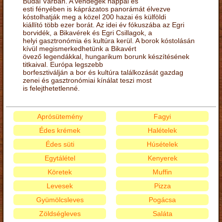
Budai Várban. A vendégek nappal és
esti fényében is káprázatos panorámát élvezve
kóstolhatják meg a közel 200 hazai és külföldi
kiállító több ezer borát. Az idei év fókuszába az Egri
borvidék, a Bikavérek és Egri Csillagok, a
helyi gasztronómia és kultúra kerül. A borok kóstolásán
kívül megismerkedhetünk a Bikavért
övező legendákkal, hungarikum borunk készítésének
titkaival. Európa legszebb
borfesztiválján a bor és kultúra találkozását gazdag
zenei és gasztronómiai kínálat teszi most
is felejthetetlenné.
Aprósütemény
Fagyi
Édes krémek
Halételek
Édes süti
Húsételek
Egytálétel
Kenyerek
Köretek
Muffin
Levesek
Pizza
Gyümölcsleves
Pogácsa
Zöldségleves
Saláta