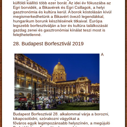
külföldi kiállító több ezer borát. Az idei év fókuszába az
Egri borvidék, a Bikavérek és Egri Csillagok, a helyi
gasztronómia és kultúra kerül. A borok kóstolásán kívül
megismerkedhetünk a Bikavért övező legendákkal,
hungarikum borunk készítésének titkaival. Európa
legszebb borfesztiválján a bor és kultúra találkozását
gazdag zenei és gasztronómiai kínálat teszi most is
felejthetetlenné.
28. Budapest Borfesztivál 2019
A
Budapest Borfesztivál 28. alkalommal várja a borozni,
kikapcsolódni, szórakozni vágyókat a
főváros egyik legimpozánsabb helyszínén, a megújuló