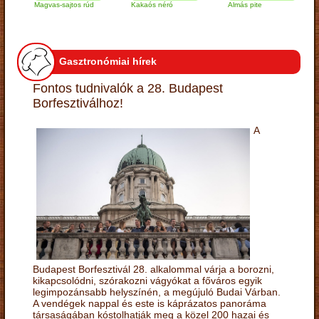
Magvas-sajtos rúd
Kakaós néró
Almás pite
Zab
túr
Gasztronómiai hírek
Fontos tudnivalók a 28. Budapest
Borfesztiválhoz!
A
Budapest Borfesztivál 28. alkalommal várja a borozni,
kikapcsolódni, szórakozni vágyókat a főváros egyik
legimpozánsabb helyszínén, a megújuló Budai Várban.
A vendégek nappal és este is káprázatos panoráma
társaságában kóstolhatják meg a közel 200 hazai és