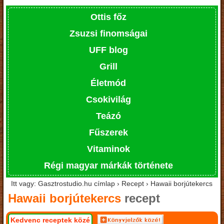
Ottis főz
Zsuzsi finomságai
UFF blog
Grill
Életmód
Csokivilág
Teázó
Fűszerek
Vitaminok
Régi magyar márkák története
Itt vagy: Gasztrostudio.hu címlap › Recept › Hawaii borjútekercs
Hawaii borjútekercs
recept
Kedvenc receptek közé