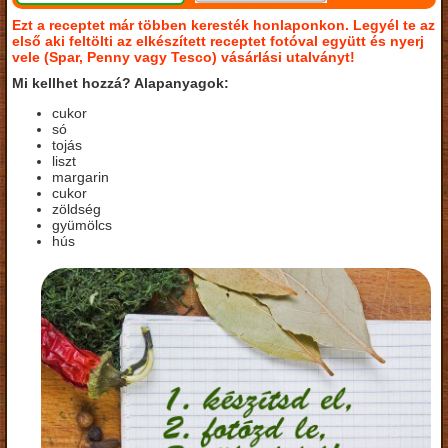
Ezt a receptet már többen keresték honlaponkon. Legyél te az
első aki feltölti az elkészített receptet fotóval együtt és nyerj
vele (Spar, Penny vagy Tesco) vásárlási utalványt!
Mi kellhet hozzá? Alapanyagok:
cukor
só
tojás
liszt
margarin
cukor
zöldség
gyümölcs
hús