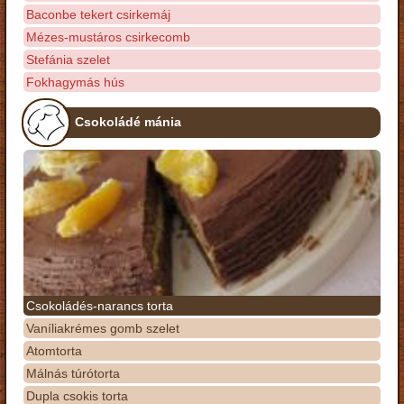
Baconbe tekert csirkemáj
Mézes-mustáros csirkecomb
Stefánia szelet
Fokhagymás hús
Csokoládé mánia
Csokoládés-narancs torta
Vaníliakrémes gomb szelet
Atomtorta
Málnás túrótorta
Dupla csokis torta