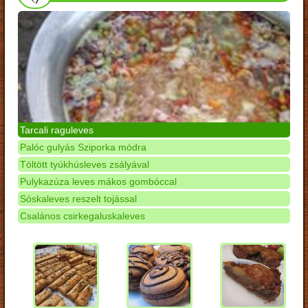
Tarcali raguleves
Palóc gulyás Sziporka módra
Töltött tyúkhúsleves zsályával
Pulykazúza leves mákos gombóccal
Sóskaleves reszelt tojással
Csalános csirkegaluskaleves