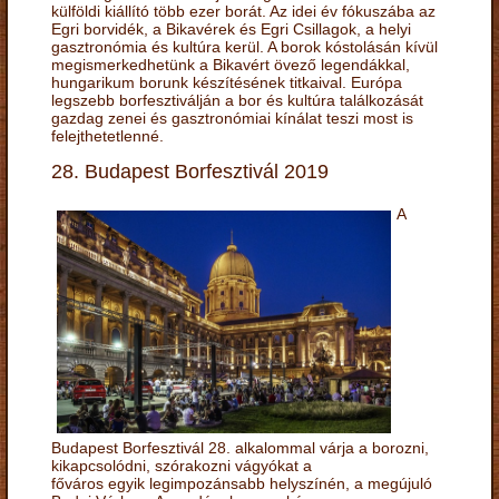
külföldi kiállító több ezer borát. Az idei év fókuszába az
Egri borvidék, a Bikavérek és Egri Csillagok, a helyi
gasztronómia és kultúra kerül. A borok kóstolásán kívül
megismerkedhetünk a Bikavért övező legendákkal,
hungarikum borunk készítésének titkaival. Európa
legszebb borfesztiválján a bor és kultúra találkozását
gazdag zenei és gasztronómiai kínálat teszi most is
felejthetetlenné.
28. Budapest Borfesztivál 2019
A
Budapest Borfesztivál 28. alkalommal várja a borozni,
kikapcsolódni, szórakozni vágyókat a
főváros egyik legimpozánsabb helyszínén, a megújuló