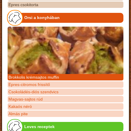
Epres csokitorta
Orsi a konyhában
Brokkolis krémsajtos muffin
Epres-citromos frissítő
Csokoládés-diós szendvics
Magvas-sajtos rúd
Kakaós néró
Almás pite
Leves receptek