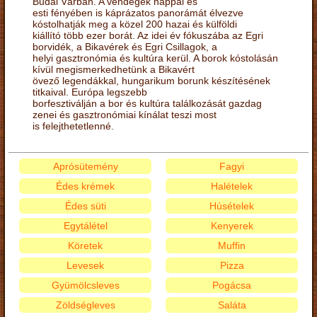
Budai Várban. A vendégek nappal és
esti fényében is káprázatos panorámát élvezve
kóstolhatják meg a közel 200 hazai és külföldi
kiállító több ezer borát. Az idei év fókuszába az Egri
borvidék, a Bikavérek és Egri Csillagok, a
helyi gasztronómia és kultúra kerül. A borok kóstolásán
kívül megismerkedhetünk a Bikavért
övező legendákkal, hungarikum borunk készítésének
titkaival. Európa legszebb
borfesztiválján a bor és kultúra találkozását gazdag
zenei és gasztronómiai kínálat teszi most
is felejthetetlenné.
Aprósütemény
Fagyi
Édes krémek
Halételek
Édes süti
Húsételek
Egytálétel
Kenyerek
Köretek
Muffin
Levesek
Pizza
Gyümölcsleves
Pogácsa
Zöldségleves
Saláta