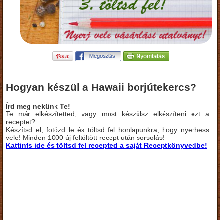
Hogyan készül a Hawaii borjútekercs?
Írd meg nekünk Te!
Te már elkészítetted, vagy most készülsz elkészíteni ezt a
receptet?
Készítsd el, fotózd le és töltsd fel honlapunkra, hogy nyerhess
vele! Minden 1000 új feltöltött recept után sorsolás!
Kattints ide és töltsd fel recepted a saját Receptkönyvedbe!