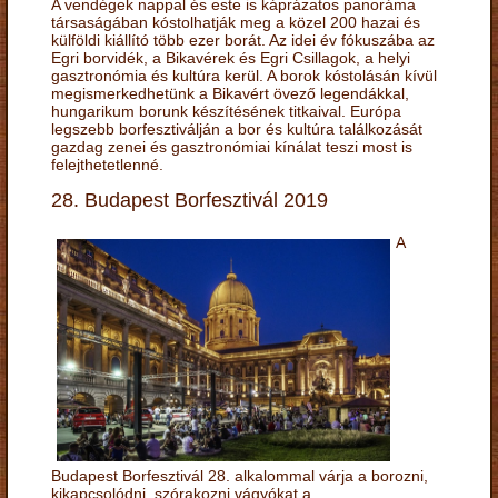
A vendégek nappal és este is káprázatos panoráma
társaságában kóstolhatják meg a közel 200 hazai és
külföldi kiállító több ezer borát. Az idei év fókuszába az
Egri borvidék, a Bikavérek és Egri Csillagok, a helyi
gasztronómia és kultúra kerül. A borok kóstolásán kívül
megismerkedhetünk a Bikavért övező legendákkal,
hungarikum borunk készítésének titkaival. Európa
legszebb borfesztiválján a bor és kultúra találkozását
gazdag zenei és gasztronómiai kínálat teszi most is
felejthetetlenné.
28. Budapest Borfesztivál 2019
A
Budapest Borfesztivál 28. alkalommal várja a borozni,
kikapcsolódni, szórakozni vágyókat a