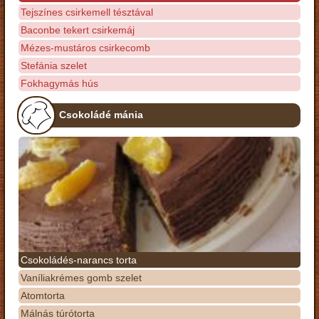
Tejszínes csirkemell tésztával
Baconbe tekert csirkemáj
Mézes-mustáros csirkecomb
Stefánia szelet
Fokhagymás hús
Csokoládé mánia
Csokoládés-narancs torta
Vaníliakrémes gomb szelet
Atomtorta
Málnás túrótorta