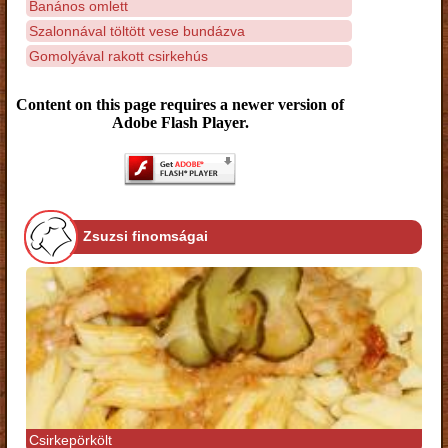
Banános omlett
Szalonnával töltött vese bundázva
Gomolyával rakott csirkehús
Content on this page requires a newer version of
Adobe Flash Player.
Zsuzsi finomságai
Csirkepörkölt