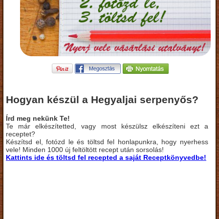
Hogyan készül a Hegyaljai serpenyős?
Írd meg nekünk Te!
Te már elkészítetted, vagy most készülsz elkészíteni ezt a
receptet?
Készítsd el, fotózd le és töltsd fel honlapunkra, hogy nyerhess
vele! Minden 1000 új feltöltött recept után sorsolás!
Kattints ide és töltsd fel recepted a saját Receptkönyvedbe!