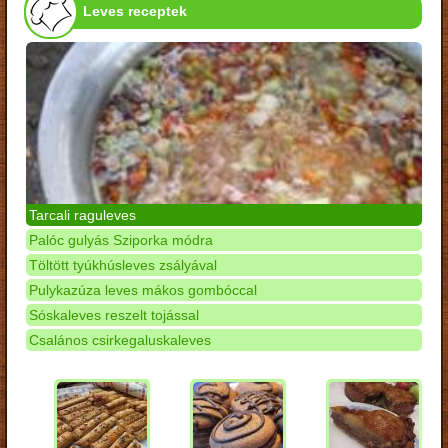
Leves receptek
Tarcali raguleves
Palóc gulyás Sziporka módra
Töltött tyúkhúsleves zsályával
Pulykazúza leves mákos gombóccal
Sóskaleves reszelt tojással
Csalános csirkegaluskaleves