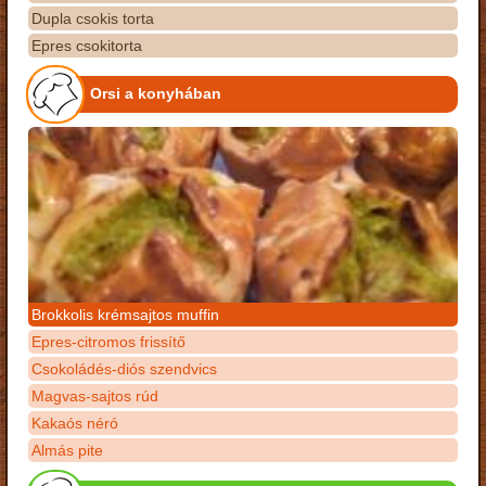
Dupla csokis torta
Epres csokitorta
Orsi a konyhában
Brokkolis krémsajtos muffin
Epres-citromos frissítő
Csokoládés-diós szendvics
Magvas-sajtos rúd
Kakaós néró
Almás pite