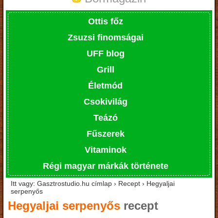
Ottis főz
Zsuzsi finomságai
UFF blog
Grill
Életmód
Csokivilág
Teázó
Fűszerek
Vitaminok
Régi magyar márkák története
Itt vagy: Gasztrostudio.hu címlap › Recept › Hegyaljai
serpenyős
Hegyaljai serpenyős
recept