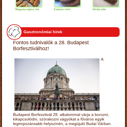
Magvas-sajtos rúd
Kakaós néró
Almás pite
Za
tú
Gasztronómiai hírek
Fontos tudnivalók a 28. Budapest
Borfesztiválhoz!
A
Budapest Borfesztivál 28. alkalommal várja a borozni,
kikapcsolódni, szórakozni vágyókat a főváros egyik
legimpozánsabb helyszínén, a megújuló Budai Várban.