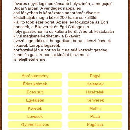
főváros egyik legimpozánsabb helyszínén, a megújuló
Budai Várban. A vendégek nappal és
esti fényében is káprázatos panorámát élvezve
kóstolhatják meg a közel 200 hazai és külföldi
kiállító több ezer borát. Az idei év fókuszába az Egri
borvidék, a Bikavérek és Egri Csillagok, a
helyi gasztronómia és kultúra kerül. A borok kóstolásán
kívül megismerkedhetünk a Bikavért
övező legendákkal, hungarikum borunk készítésének
titkaival. Európa legszebb
borfesztiválján a bor és kultúra találkozását gazdag
zenei és gasztronómiai kínálat teszi most
is felejthetetlenné.
Aprósütemény
Fagyi
Édes krémek
Halételek
Édes süti
Húsételek
Egytálétel
Kenyerek
Köretek
Muffin
Levesek
Pizza
Gyümölcsleves
Pogácsa