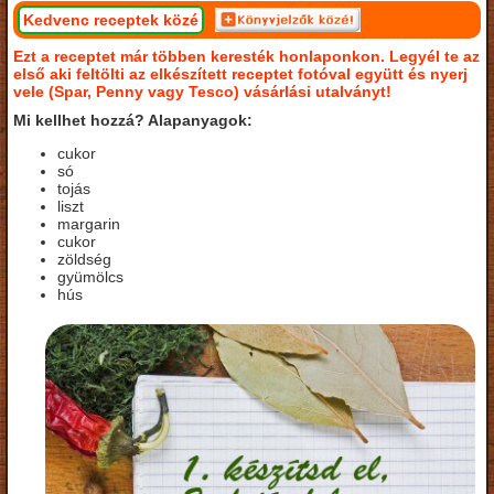
Kedvenc receptek közé
Ezt a receptet már többen keresték honlaponkon. Legyél te az
első aki feltölti az elkészített receptet fotóval együtt és nyerj
vele (Spar, Penny vagy Tesco) vásárlási utalványt!
Mi kellhet hozzá? Alapanyagok:
cukor
só
tojás
liszt
margarin
cukor
zöldség
gyümölcs
hús