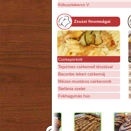
Kókusztekercs V.
Zsuzsi finomságai
Csirkepörkölt
Tejszínes csirkemell tésztával
Baconbe tekert csirkemáj
Mézes-mustáros csirkecomb
M
Stefánia szelet
D
Fokhagymás hús
E