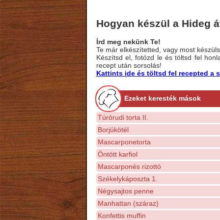
Hogyan készül a Hideg á
Írd meg nekünk Te!
Te már elkészítetted, vagy most készülsz
Készítsd el, fotózd le és töltsd fel ho
recept után sorsolás!
Kattints ide és töltsd fel recepted 
Ezeket keresték mások
Túrórudi torta II.
Borjúkötél
Mascarponetorta
Öntött karfiol
Mascarponés rizottó
Székelykáposzta 1.
Négysajtos penne
Manhattan (száraz)
Konfettis muffin