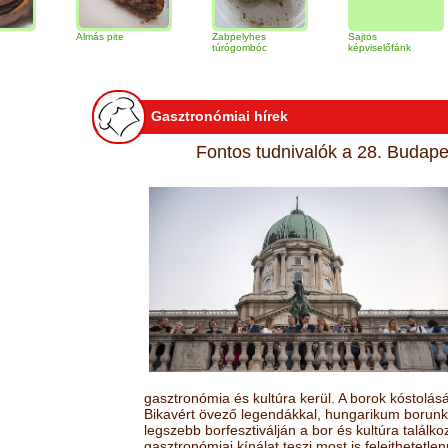
Almás pite
Zabpelyhes
Sajtos
Tir
túrógombóc
képviselőfánk
Gasztronómiai hírek
Fontos tudnivalók a 28. Budapes
gasztronómia és kultúra kerül. A borok kóstolá
Bikavért övező legendákkal, hungarikum borunk 
legszebb borfesztiválján a bor és kultúra találk
gasztronómiai kínálat teszi most is felejthetetlen