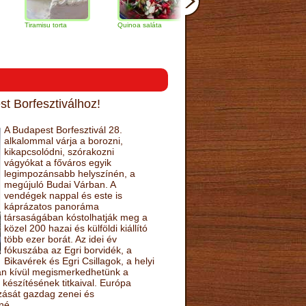
amisu torta
Quinoa saláta
Mandulás kifli
Csokoládés
narancs tor
t Borfesztiválhoz!
A Budapest Borfesztivál 28.
alkalommal várja a borozni,
kikapcsolódni, szórakozni
vágyókat a főváros egyik
legimpozánsabb helyszínén, a
megújuló Budai Várban. A
vendégek nappal és este is
káprázatos panoráma
társaságában kóstolhatják meg a
közel 200 hazai és külföldi kiállító
több ezer borát. Az idei év
fókuszába az Egri borvidék, a
Bikavérek és Egri Csillagok, a helyi
sán kívül megismerkedhetünk a
készítésének titkaival. Európa
ozását gazdag zenei és
né.