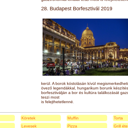
28. Budapest Borfesztivál 2019
kerül. A borok kóstolásán kívül megismerkedhet
övező legendákkal, hungarikum borunk készítésé
borfesztiválján a bor és kultúra találkozását ga
teszi most
is felejthetetlenné.
Köretek
Muffin
Torta
Levesek
Pizza
Grill ét