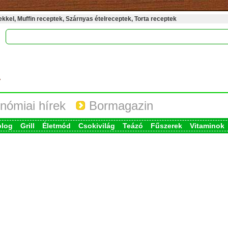
kel, Muffin receptek, Szárnyas ételreceptek, Torta receptek
nómiai hírek
Bormagazin
blog
Grill
Életmód
Csokivilág
Teázó
Fűszerek
Vitaminok