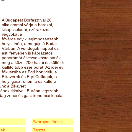
A Budapest Borfesztivál 28.
alkalommal várja a borozni,
kikapcsolódni, szórakozni
vágyókat a
főváros egyik legimpozánsabb
helyszínén, a megújuló Budai
Várban. A vendégek nappal és
esti fényében is káprázatos
panorámát élvezve kóstolhatják
meg a közel 200 hazai és külföldi
kiállító több ezer borát. Az idei év
fókuszába az Egri borvidék, a
Bikavérek és Egri Csillagok, a
helyi gasztronómia és kultúra
ünk a Bikavért
nek titkaival. Európa legszebb
zdag zenei és gasztronómiai kínálat
Szárnyas ételek
elek
Tészta