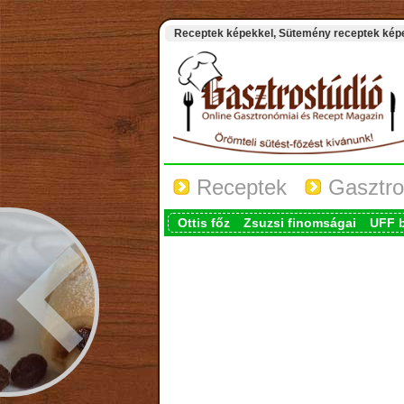
Receptek képekkel, Sütemény receptek képek
Receptek
Gasztro
Ottis főz
Zsuzsi finomságai
UFF 