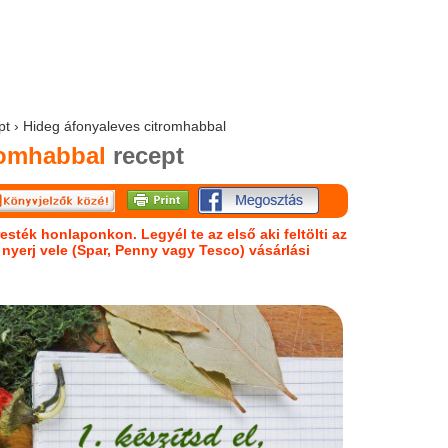
ept › Hideg áfonyaleves citromhabbal
romhabbal
recept
esték honlaponkon. Legyél te az első aki feltölti az
s nyerj vele (Spar, Penny vagy Tesco) vásárlási