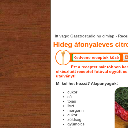
Itt vagy: Gasztrostudio.hu címlap › Rec
Hideg áfonyaleves cit
Kedvenc receptek közé
Ezt a receptet már többen ker
elkészített receptet fotóval együtt é
utalványt!
Mi kellhet hozzá? Alapanyagok:
cukor
só
tojás
liszt
margarin
cukor
zöldség
gyümölcs