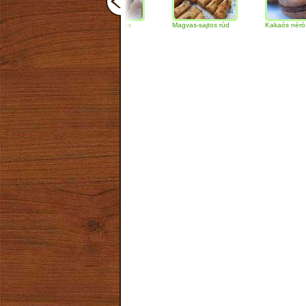
Csokoládés-diós
Magvas-sajtos rúd
Kakaós néró
szendvics