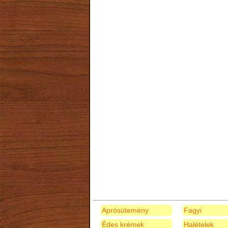
Aprósütemény
Fagyi
Édes krémek
Halételek