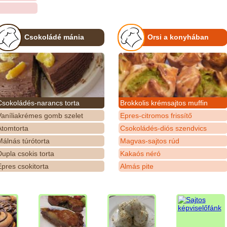
Csokoládé mánia
Orsi a konyhában
Csokoládés-narancs torta
Brokkolis krémsajtos muffin
Vaníliakrémes gomb szelet
Epres-citromos frissítő
Atomtorta
Csokoládés-diós szendvics
álnás túrótorta
Magvas-sajtos rúd
upla csokis torta
Kakaós néró
pres csokitorta
Almás pite