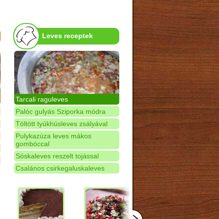
Leves receptek
Tarcali raguleves
Palóc gulyás Sziporka módra
Töltött tyúkhúsleves zsályával
Pulykazúza leves mákos
gombóccal
Sóskaleves reszelt tojással
Csalános csirkegaluskaleves