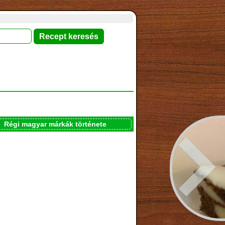
Régi magyar márkák története