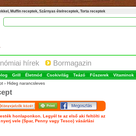
kel, Muffin receptek, Szárnyas ételreceptek, Torta receptek
nómiai hírek
Bormagazin
blog
Grill
Életmód
Csokivilág
Teázó
Fűszerek
Vitaminok
ept › Hideg narancsleves
cept
esték honlaponkon. Legyél te az első aki feltölti az
s nyerj vele (Spar, Penny vagy Tesco) vásárlási