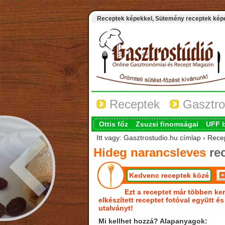
Receptek képekkel, Sütemény receptek képek
Receptek
Gasztro
Ottis főz
Zsuzsi finomságai
UFF 
Itt vagy: Gasztrostudio.hu címlap › Rec
Hideg narancsleves
re
Kedvenc receptek közé
Ezt a receptet már többen ker
elkészített receptet fotóval együtt é
utalványt!
Mi kellhet hozzá? Alapanyagok: