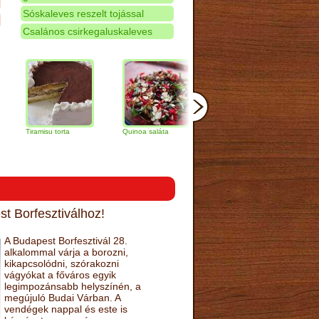
Sóskaleves reszelt tojással
Csalános csirkegaluskaleves
Tiramisu torta
Quinoa saláta
Mandulás kifli
Csokolá
narancs 
t Borfesztiválhoz!
A Budapest Borfesztivál 28.
alkalommal várja a borozni,
kikapcsolódni, szórakozni
vágyókat a főváros egyik
legimpozánsabb helyszínén, a
megújuló Budai Várban. A
vendégek nappal és este is