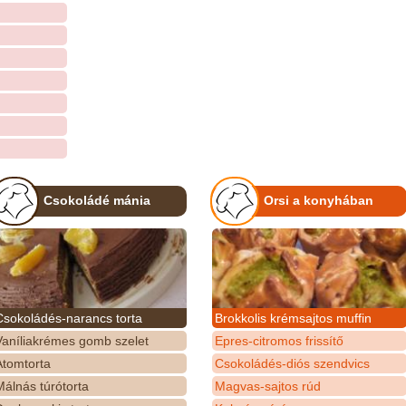
Csokoládé mánia
Orsi a konyhában
Csokoládés-narancs torta
Brokkolis krémsajtos muffin
Vaníliakrémes gomb szelet
Epres-citromos frissítő
Atomtorta
Csokoládés-diós szendvics
álnás túrótorta
Magvas-sajtos rúd