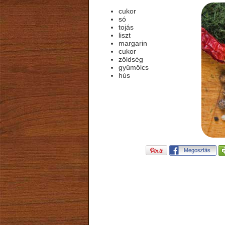
cukor
só
tojás
liszt
margarin
cukor
zöldség
gyümölcs
hús