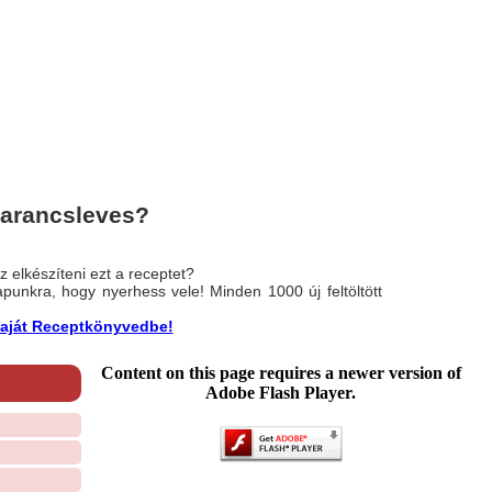
narancsleves?
 elkészíteni ezt a receptet?
nlapunkra, hogy nyerhess vele! Minden 1000 új feltöltött
a saját Receptkönyvedbe!
Content on this page requires a newer version of
Adobe Flash Player.