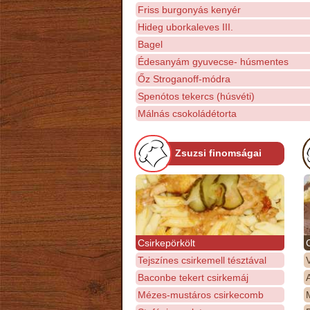
Friss burgonyás kenyér
Hideg uborkaleves III.
Bagel
Édesanyám gyuvecse- húsmentes
Őz Stroganoff-módra
Spenótos tekercs (húsvéti)
Málnás csokoládétorta
Zsuzsi finomságai
Csirkepörkölt
Tejszínes csirkemell tésztával
Baconbe tekert csirkemáj
Mézes-mustáros csirkecomb
M