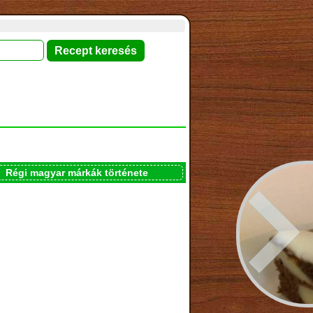
Régi magyar márkák története