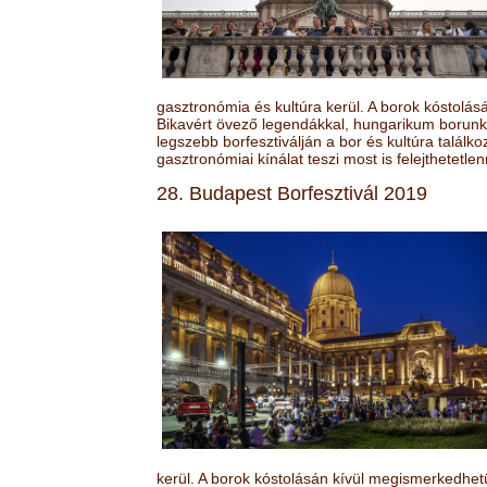
gasztronómia és kultúra kerül. A borok kóstolá
Bikavért övező legendákkal, hungarikum borunk 
legszebb borfesztiválján a bor és kultúra találk
gasztronómiai kínálat teszi most is felejthetetlen
28. Budapest Borfesztivál 2019
kerül. A borok kóstolásán kívül megismerkedhet