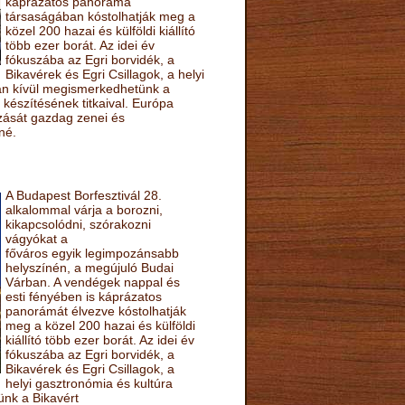
káprázatos panoráma
társaságában kóstolhatják meg a
közel 200 hazai és külföldi kiállító
több ezer borát. Az idei év
fókuszába az Egri borvidék, a
Bikavérek és Egri Csillagok, a helyi
sán kívül megismerkedhetünk a
készítésének titkaival. Európa
ozását gazdag zenei és
né.
A Budapest Borfesztivál 28.
alkalommal várja a borozni,
kikapcsolódni, szórakozni
vágyókat a
főváros egyik legimpozánsabb
helyszínén, a megújuló Budai
Várban. A vendégek nappal és
esti fényében is káprázatos
panorámát élvezve kóstolhatják
meg a közel 200 hazai és külföldi
kiállító több ezer borát. Az idei év
fókuszába az Egri borvidék, a
Bikavérek és Egri Csillagok, a
helyi gasztronómia és kultúra
ünk a Bikavért