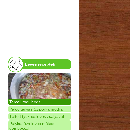
Leves receptek
Tarcali raguleves
Palóc gulyás Sziporka módra
Töltött tyúkhúsleves zsályával
Pulykazúza leves mákos
gombóccal