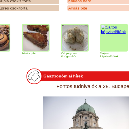
upla csokis torta
Kakaós néró
pres csokitorta
Almás pite
Almás pite
Zabpelyhes
Sajtos
túrógombóc
képviselőfánk
Gasztronómiai hírek
Fontos tudnivalók a 28. Budapes