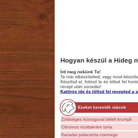
Hogyan készül a Hideg 
Írd meg nekünk Te!
Te már elkészítetted, vagy most készülsz
Készítsd el, fotózd le és töltsd fel ho
recept után sorsolás!
Kattints ide és töltsd fel recepted 
Ezeket keresték mások
Zöldséges húsraguval bélelt krumpli
Citromos ricottakrém torta
Kanadai palacsinta-csemege