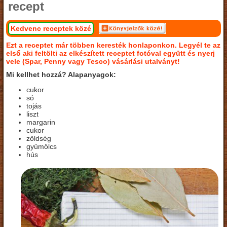
recept
Kedvenc receptek közé
Ezt a receptet már többen keresték honlaponkon. Legyél te az
első aki feltölti az elkészített receptet fotóval együtt és nyerj
vele (Spar, Penny vagy Tesco) vásárlási utalványt!
Mi kellhet hozzá? Alapanyagok:
cukor
só
tojás
liszt
margarin
cukor
zöldség
gyümölcs
hús