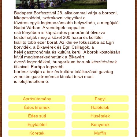
Budapest Borfesztivál 28. alkalommal várja a borozni,
kikapcsolódni, szórakozni vágyókat a
főváros egyik legimpozánsabb helyszínén, a megújuló
Budai Várban. A vendégek nappal és
esti fényében is káprázatos panorámát élvezve
kóstolhatják meg a közel 200 hazai és külföldi
kiállító több ezer borát. Az idei év fókuszába az Egri
borvidék, a Bikavérek és Egri Csillagok, a
helyi gasztronómia és kultúra kerül. A borok kóstolásán
kívül megismerkedhetünk a Bikavért
övező legendákkal, hungarikum borunk készítésének
titkaival. Európa legszebb
borfesztiválján a bor és kultúra találkozását gazdag
zenei és gasztronómiai kínálat teszi most
is felejthetetlenné.
Aprósütemény
Fagyi
Édes krémek
Halételek
Édes süti
Húsételek
Egytálétel
Kenyerek
Köretek
Muffin