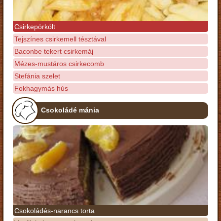
Csirkepörkölt
Tejszínes csirkemell tésztával
Baconbe tekert csirkemáj
Mézes-mustáros csirkecomb
Stefánia szelet
Fokhagymás hús
Csokoládé mánia
Csokoládés-narancs torta