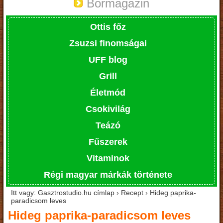
Bormagazin
Ottis főz
Zsuzsi finomságai
UFF blog
Grill
Életmód
Csokivilág
Teázó
Fűszerek
Vitaminok
Régi magyar márkák története
Itt vagy: Gasztrostudio.hu címlap › Recept › Hideg paprika-
paradicsom leves
Hideg paprika-paradicsom leves