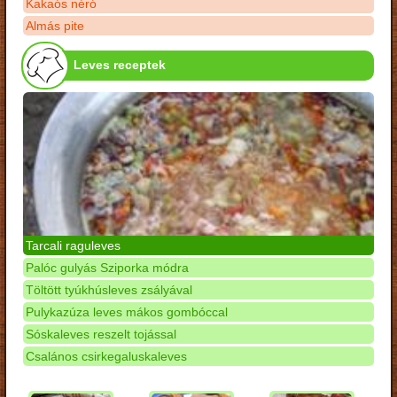
Kakaós néró
Almás pite
Leves receptek
Tarcali raguleves
Palóc gulyás Sziporka módra
Töltött tyúkhúsleves zsályával
Pulykazúza leves mákos gombóccal
Sóskaleves reszelt tojással
Csalános csirkegaluskaleves