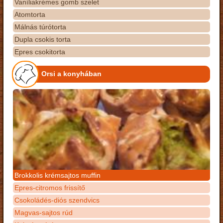
Vaníliakrémes gomb szelet
Atomtorta
Málnás túrótorta
Dupla csokis torta
Epres csokitorta
Orsi a konyhában
Brokkolis krémsajtos muffin
Epres-citromos frissítő
Csokoládés-diós szendvics
Magvas-sajtos rúd