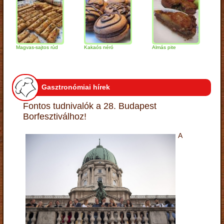
Magvas-sajtos rúd
Kakaós néró
Almás pite
Zabpely
túrógo
Gasztronómiai hírek
Fontos tudnivalók a 28. Budapest
Borfesztiválhoz!
A