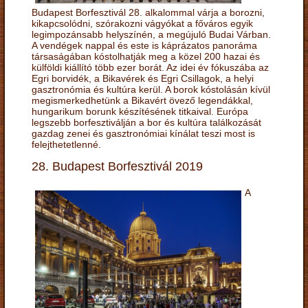
Budapest Borfesztivál 28. alkalommal várja a borozni,
kikapcsolódni, szórakozni vágyókat a főváros egyik
legimpozánsabb helyszínén, a megújuló Budai Várban.
A vendégek nappal és este is káprázatos panoráma
társaságában kóstolhatják meg a közel 200 hazai és
külföldi kiállító több ezer borát. Az idei év fókuszába az
Egri borvidék, a Bikavérek és Egri Csillagok, a helyi
gasztronómia és kultúra kerül. A borok kóstolásán kívül
megismerkedhetünk a Bikavért övező legendákkal,
hungarikum borunk készítésének titkaival. Európa
legszebb borfesztiválján a bor és kultúra találkozását
gazdag zenei és gasztronómiai kínálat teszi most is
felejthetetlenné.
28. Budapest Borfesztivál 2019
A