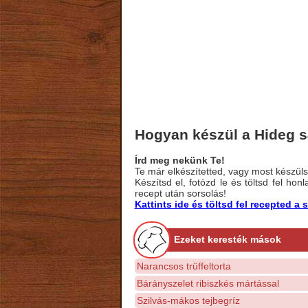
Hogyan készül a Hideg 
Írd meg nekünk Te!
Te már elkészítetted, vagy most készülsz
Készítsd el, fotózd le és töltsd fel ho
recept után sorsolás!
Kattints ide és töltsd fel recepted 
Ezeket keresték mások
Narancsos trüffeltorta
Bárányszelet ribiszkés mártással
Szilvás-mákos tejbegríz