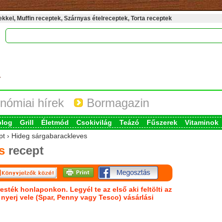
kel, Muffin receptek, Szárnyas ételreceptek, Torta receptek
nómiai hírek
Bormagazin
blog
Grill
Életmód
Csokivilág
Teázó
Fűszerek
Vitaminok
ept › Hideg sárgabarackleves
s
recept
esték honlaponkon. Legyél te az első aki feltölti az
s nyerj vele (Spar, Penny vagy Tesco) vásárlási