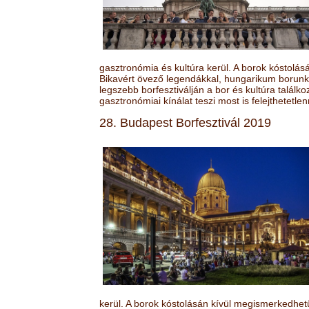
gasztronómia és kultúra kerül. A borok kóstolá
Bikavért övező legendákkal, hungarikum borunk 
legszebb borfesztiválján a bor és kultúra találk
gasztronómiai kínálat teszi most is felejthetetlen
28. Budapest Borfesztivál 2019
kerül. A borok kóstolásán kívül megismerkedhet