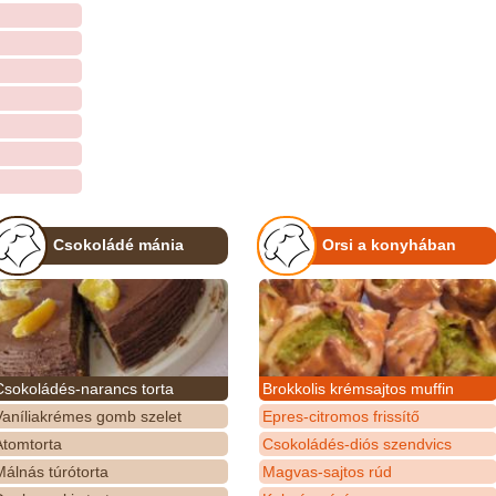
Csokoládé mánia
Orsi a konyhában
Csokoládés-narancs torta
Brokkolis krémsajtos muffin
Vaníliakrémes gomb szelet
Epres-citromos frissítő
Atomtorta
Csokoládés-diós szendvics
álnás túrótorta
Magvas-sajtos rúd