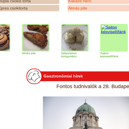
upla csokis torta
Kakaós néró
pres csokitorta
Almás pite
Almás pite
Zabpelyhes
Sajtos
Ti
túrógombóc
képviselőfánk
Gasztronómiai hírek
Fontos tudnivalók a 28. Budapes