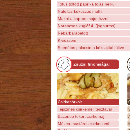
Tofus töltött paprika tojás nélkül
Nutellás-kókuszos muffin
Makréla kapros majonézzel
Narancsos kuglóf 4. (joghurtos)
Rebarbarabefőtt
Kividzsem
Spenótos palacsinta kéksajttal töltve
Zsuzsi finomságai
Csirkepörkölt
Tejszínes csirkemell tésztával
Baconbe tekert csirkemáj
Mézes-mustáros csirkecomb
M