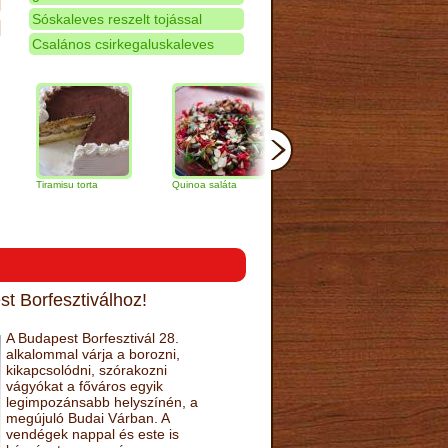
Sóskaleves reszelt tojással
Csalános csirkegaluskaleves
ramisu torta
Quinoa saláta
Mandulás kifli
Csokoládé
narancs to
t Borfesztiválhoz!
A Budapest Borfesztivál 28.
alkalommal várja a borozni,
kikapcsolódni, szórakozni
vágyókat a főváros egyik
legimpozánsabb helyszínén, a
megújuló Budai Várban. A
vendégek nappal és este is