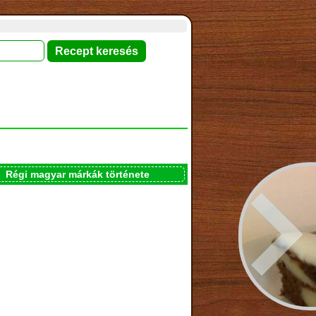
Régi magyar márkák története