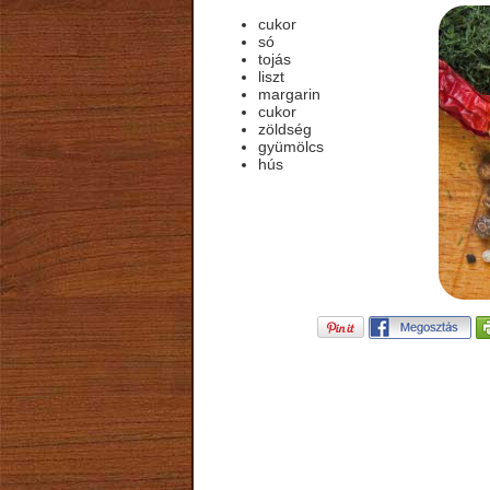
cukor
só
tojás
liszt
margarin
cukor
zöldség
gyümölcs
hús