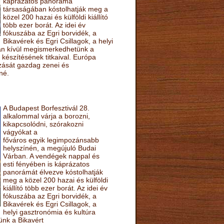
káprázatos panoráma
társaságában kóstolhatják meg a
közel 200 hazai és külföldi kiállító
több ezer borát. Az idei év
fókuszába az Egri borvidék, a
Bikavérek és Egri Csillagok, a helyi
sán kívül megismerkedhetünk a
készítésének titkaival. Európa
ozását gazdag zenei és
né.
A Budapest Borfesztivál 28.
alkalommal várja a borozni,
kikapcsolódni, szórakozni
vágyókat a
főváros egyik legimpozánsabb
helyszínén, a megújuló Budai
Várban. A vendégek nappal és
esti fényében is káprázatos
panorámát élvezve kóstolhatják
meg a közel 200 hazai és külföldi
kiállító több ezer borát. Az idei év
fókuszába az Egri borvidék, a
Bikavérek és Egri Csillagok, a
helyi gasztronómia és kultúra
ünk a Bikavért