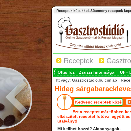
Receptek képekkel, Sütemény receptek képek
Receptek
Gasztro
Ottis főz
Zsuzsi finomságai
UFF 
Itt vagy: Gasztrostudio.hu címlap › Rec
Hideg sárgabarackleve
Kedvenc receptek közé
Ezt a receptet már többen ker
elkészített receptet fotóval együtt é
utalványt!
Mi kellhet hozzá? Alapanyagok: