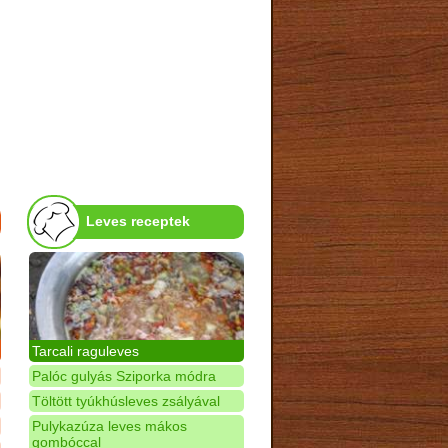
Leves receptek
Tarcali raguleves
Palóc gulyás Sziporka módra
Töltött tyúkhúsleves zsályával
Pulykazúza leves mákos
gombóccal