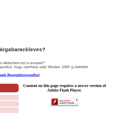
sárgabarackleves?
 elkészíteni ezt a receptet?
nlapunkra, hogy nyerhess vele! Minden 1000 új feltöltött
a saját Receptkönyvedbe!
Content on this page requires a newer version of
Adobe Flash Player.