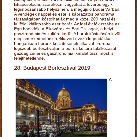
kikapcsolódni, szórakozni vágyókat a főváros egyik
legimpozánsabb helyszínén, a megújuló Budai Várban.
A vendégek nappal és este is káprázatos panoráma
társaságában kóstolhatják meg a közel 200 hazai és
külföldi kiállító több ezer borát. Az idei év fókuszába az
Egri borvidék, a Bikavérek és Egri Csillagok, a helyi
gasztronómia és kultúra kerül. A borok kóstolásán kívül
megismerkedhetünk a Bikavért övező legendákkal,
hungarikum borunk készítésének titkaival. Európa
legszebb borfesztiválján a bor és kultúra találkozását
gazdag zenei és gasztronómiai kínálat teszi most is
felejthetetlenné.
28. Budapest Borfesztivál 2019
A