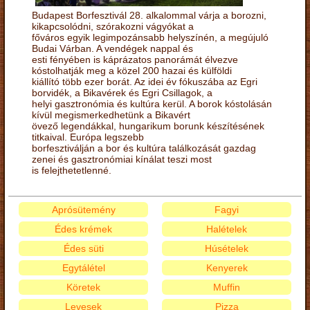
Budapest Borfesztivál 28. alkalommal várja a borozni,
kikapcsolódni, szórakozni vágyókat a
főváros egyik legimpozánsabb helyszínén, a megújuló
Budai Várban. A vendégek nappal és
esti fényében is káprázatos panorámát élvezve
kóstolhatják meg a közel 200 hazai és külföldi
kiállító több ezer borát. Az idei év fókuszába az Egri
borvidék, a Bikavérek és Egri Csillagok, a
helyi gasztronómia és kultúra kerül. A borok kóstolásán
kívül megismerkedhetünk a Bikavért
övező legendákkal, hungarikum borunk készítésének
titkaival. Európa legszebb
borfesztiválján a bor és kultúra találkozását gazdag
zenei és gasztronómiai kínálat teszi most
is felejthetetlenné.
Aprósütemény
Fagyi
Édes krémek
Halételek
Édes süti
Húsételek
Egytálétel
Kenyerek
Köretek
Muffin
Levesek
Pizza