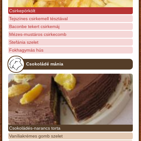
Csirkepörkölt
Tejszínes csirkemell tésztával
Baconbe tekert csirkemáj
Mézes-mustáros csirkecomb
Stefánia szelet
Fokhagymás hús
Csokoládé mánia
Csokoládés-narancs torta
Vaníliakrémes gomb szelet