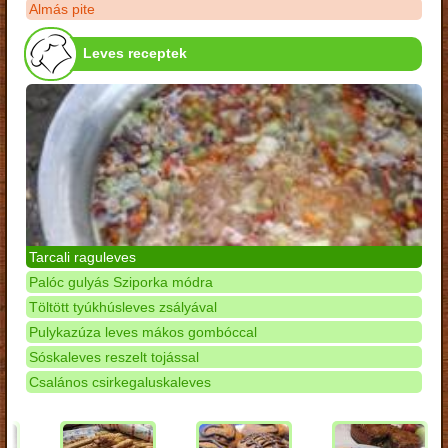
Almás pite
Leves receptek
Tarcali raguleves
Palóc gulyás Sziporka módra
Töltött tyúkhúsleves zsályával
Pulykazúza leves mákos gombóccal
Sóskaleves reszelt tojással
Csalános csirkegaluskaleves