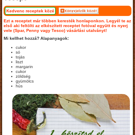
Kedvenc receptek közé
Ezt a receptet már többen keresték honlaponkon. Legyél te az
első aki feltölti az elkészített receptet fotóval együtt és nyerj
vele (Spar, Penny vagy Tesco) vásárlási utalványt!
Mi kellhet hozzá? Alapanyagok:
cukor
só
tojás
liszt
margarin
cukor
zöldség
gyümölcs
hús