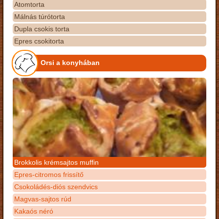
Atomtorta
Málnás túrótorta
Dupla csokis torta
Epres csokitorta
Orsi a konyhában
Brokkolis krémsajtos muffin
Epres-citromos frissítő
Csokoládés-diós szendvics
Magvas-sajtos rúd
Kakaós néró