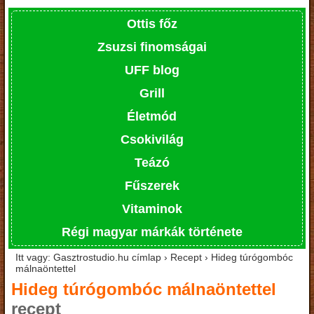
Ottis főz
Zsuzsi finomságai
UFF blog
Grill
Életmód
Csokivilág
Teázó
Fűszerek
Vitaminok
Régi magyar márkák története
Itt vagy: Gasztrostudio.hu címlap › Recept › Hideg túrógombóc
málnaöntettel
Hideg túrógombóc málnaöntettel
recept