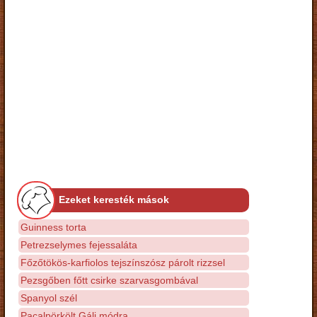
Ezeket keresték mások
Guinness torta
Petrezselymes fejessaláta
Főzőtökös-karfiolos tejszínszósz párolt rizzsel
Pezsgőben főtt csirke szarvasgombával
Spanyol szél
Pacalpörkölt Gáli módra