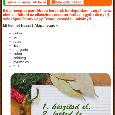
Kedvenc receptek közé
Ezt a receptet már többen keresték honlaponkon. Legyél te az
első aki feltölti az elkészített receptet fotóval együtt és nyerj
vele (Spar, Penny vagy Tesco) vásárlási utalványt!
Mi kellhet hozzá? Alapanyagok:
cukor
só
tojás
liszt
margarin
cukor
zöldség
gyümölcs
hús