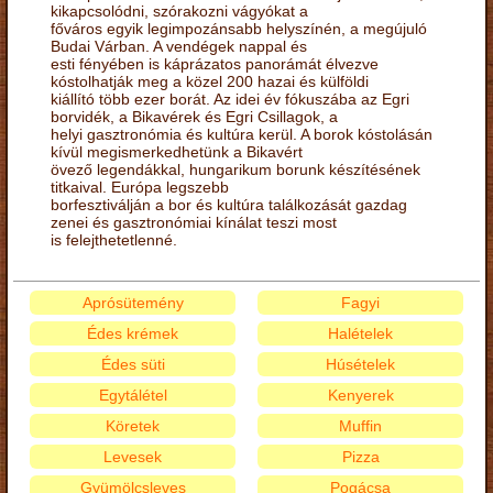
kikapcsolódni, szórakozni vágyókat a
főváros egyik legimpozánsabb helyszínén, a megújuló
Budai Várban. A vendégek nappal és
esti fényében is káprázatos panorámát élvezve
kóstolhatják meg a közel 200 hazai és külföldi
kiállító több ezer borát. Az idei év fókuszába az Egri
borvidék, a Bikavérek és Egri Csillagok, a
helyi gasztronómia és kultúra kerül. A borok kóstolásán
kívül megismerkedhetünk a Bikavért
övező legendákkal, hungarikum borunk készítésének
titkaival. Európa legszebb
borfesztiválján a bor és kultúra találkozását gazdag
zenei és gasztronómiai kínálat teszi most
is felejthetetlenné.
Aprósütemény
Fagyi
Édes krémek
Halételek
Édes süti
Húsételek
Egytálétel
Kenyerek
Köretek
Muffin
Levesek
Pizza
Gyümölcsleves
Pogácsa