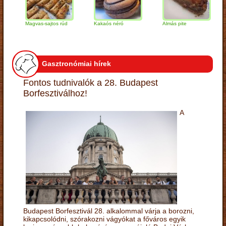
Magvas-sajtos rúd
Kakaós néró
Almás pite
Zab
túr
Gasztronómiai hírek
Fontos tudnivalók a 28. Budapest
Borfesztiválhoz!
A
Budapest Borfesztivál 28. alkalommal várja a borozni,
kikapcsolódni, szórakozni vágyókat a főváros egyik