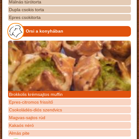
Málnás túrótorta
Dupla csokis torta
Epres csokitorta
Orsi a konyhában
Brokkolis krémsajtos muffin
Epres-citromos frissítő
Csokoládés-diós szendvics
Magvas-sajtos rúd
Kakaós néró
Almás pite