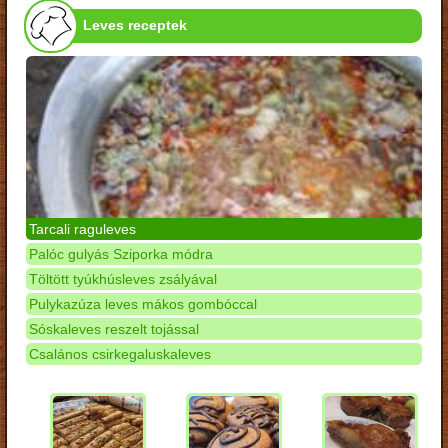
Leves receptek
Tarcali raguleves
Palóc gulyás Sziporka módra
Töltött tyúkhúsleves zsályával
Pulykazúza leves mákos gombóccal
Sóskaleves reszelt tojással
Csalános csirkegaluskaleves