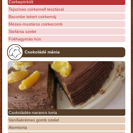
Csirkepörkölt
Tejszínes csirkemell tésztával
Baconbe tekert csirkemáj
Mézes-mustáros csirkecomb
Stefánia szelet
Fokhagymás hús
Csokoládé mánia
Csokoládés-narancs torta
Vaníliakrémes gomb szelet
Atomtorta