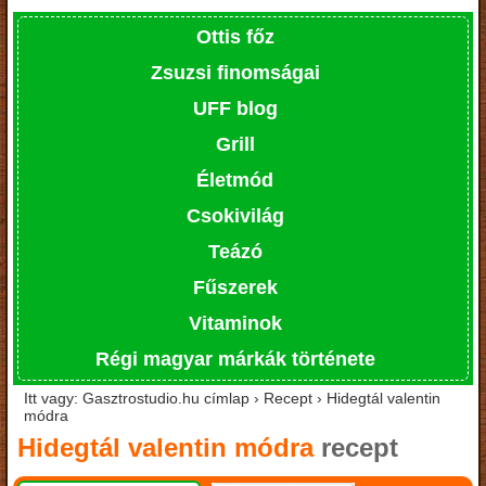
Ottis főz
Zsuzsi finomságai
UFF blog
Grill
Életmód
Csokivilág
Teázó
Fűszerek
Vitaminok
Régi magyar márkák története
Itt vagy: Gasztrostudio.hu címlap › Recept › Hidegtál valentin
módra
Hidegtál valentin módra
recept