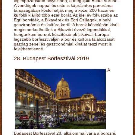
legimpozánsabb helyszínén, a megújuló Budai Várban.
A vendégek nappal és este is káprázatos panoráma
társaságában kóstolhatják meg a közel 200 hazai és
külföldi kiállító több ezer borát. Az idei év fókuszába az
Egri borvidék, a Bikavérek és Egri Csillagok, a helyi
gasztronómia és kultúra kerül. A borok kóstolásán kívül
megismerkedhetünk a Bikavért övező legendákkal,
hungarikum borunk készítésének titkaival. Európa
legszebb borfesztiválján a bor és kultúra találkozását
gazdag zenei és gasztronómiai kínálat teszi most is
felejthetetlenné.
28. Budapest Borfesztivál 2019
A
Budapest Borfesztivál 28. alkalommal várja a borozni,