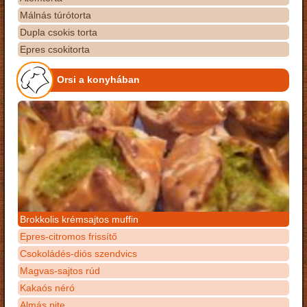
Málnás túrótorta
Dupla csokis torta
Epres csokitorta
Orsi a konyhában
Brokkolis krémsajtos muffin
Epres-citromos frissítő
Csokoládés-diós szendvics
Magvas-sajtos rúd
Kakaós néró
Almás pite