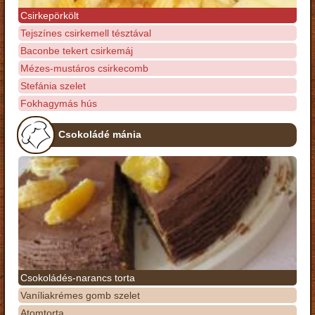
Csirkepörkölt
Tejszínes csirkemell tésztával
Baconbe tekert csirkemáj
Mézes-mustáros csirkecomb
Stefánia szelet
Fokhagymás hús
Csokoládé mánia
Csokoládés-narancs torta
Vaníliakrémes gomb szelet
Atomtorta