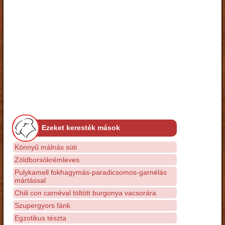
Ezeket keresték mások
Könnyű málnás süti
Zöldborsókrémleves
Pulykamell fokhagymás-paradicsomos-garnélás
mártással
Chili con carnéval töltött burgonya vacsorára
Szupergyors fánk
Egzotikus tészta