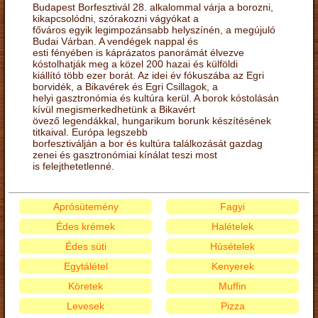
Budapest Borfesztivál 28. alkalommal várja a borozni,
kikapcsolódni, szórakozni vágyókat a
főváros egyik legimpozánsabb helyszínén, a megújuló
Budai Várban. A vendégek nappal és
esti fényében is káprázatos panorámát élvezve
kóstolhatják meg a közel 200 hazai és külföldi
kiállító több ezer borát. Az idei év fókuszába az Egri
borvidék, a Bikavérek és Egri Csillagok, a
helyi gasztronómia és kultúra kerül. A borok kóstolásán
kívül megismerkedhetünk a Bikavért
övező legendákkal, hungarikum borunk készítésének
titkaival. Európa legszebb
borfesztiválján a bor és kultúra találkozását gazdag
zenei és gasztronómiai kínálat teszi most
is felejthetetlenné.
Aprósütemény
Fagyi
Édes krémek
Halételek
Édes süti
Húsételek
Egytálétel
Kenyerek
Köretek
Muffin
Levesek
Pizza