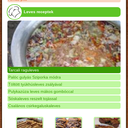
Leves receptek
Tarcali raguleves
Palóc gulyás Sziporka módra
Töltött tyúkhúsleves zsályával
Pulykazúza leves mákos gombóccal
Sóskaleves reszelt tojással
Csalános csirkegaluskaleves