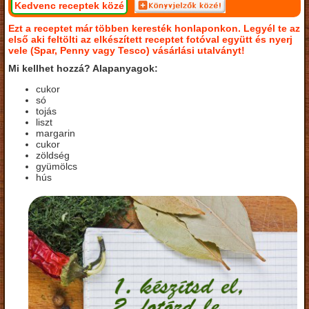
Kedvenc receptek közé
Ezt a receptet már többen keresték honlaponkon. Legyél te az
első aki feltölti az elkészített receptet fotóval együtt és nyerj
vele (Spar, Penny vagy Tesco) vásárlási utalványt!
Mi kellhet hozzá? Alapanyagok:
cukor
só
tojás
liszt
margarin
cukor
zöldség
gyümölcs
hús