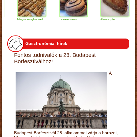
Magvas-sajtos rúd
Kakaós néró
Almás pite
Za
tú
Gasztronómiai hírek
Fontos tudnivalók a 28. Budapest
Borfesztiválhoz!
A
Budapest Borfesztivál 28. alkalommal várja a borozni,