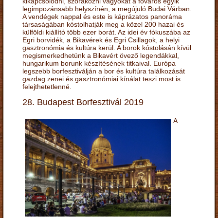
kikapcsolódni, szórakozni vágyókat a főváros egyik
legimpozánsabb helyszínén, a megújuló Budai Várban.
A vendégek nappal és este is káprázatos panoráma
társaságában kóstolhatják meg a közel 200 hazai és
külföldi kiállító több ezer borát. Az idei év fókuszába az
Egri borvidék, a Bikavérek és Egri Csillagok, a helyi
gasztronómia és kultúra kerül. A borok kóstolásán kívül
megismerkedhetünk a Bikavért övező legendákkal,
hungarikum borunk készítésének titkaival. Európa
legszebb borfesztiválján a bor és kultúra találkozását
gazdag zenei és gasztronómiai kínálat teszi most is
felejthetetlenné.
28. Budapest Borfesztivál 2019
A