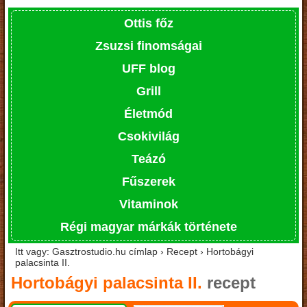
Ottis főz
Zsuzsi finomságai
UFF blog
Grill
Életmód
Csokivilág
Teázó
Fűszerek
Vitaminok
Régi magyar márkák története
Itt vagy: Gasztrostudio.hu címlap › Recept › Hortobágyi
palacsinta II.
Hortobágyi palacsinta II.
recept