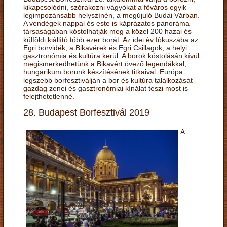
kikapcsolódni, szórakozni vágyókat a főváros egyik
legimpozánsabb helyszínén, a megújuló Budai Várban.
A vendégek nappal és este is káprázatos panoráma
társaságában kóstolhatják meg a közel 200 hazai és
külföldi kiállító több ezer borát. Az idei év fókuszába az
Egri borvidék, a Bikavérek és Egri Csillagok, a helyi
gasztronómia és kultúra kerül. A borok kóstolásán kívül
megismerkedhetünk a Bikavért övező legendákkal,
hungarikum borunk készítésének titkaival. Európa
legszebb borfesztiválján a bor és kultúra találkozását
gazdag zenei és gasztronómiai kínálat teszi most is
felejthetetlenné.
28. Budapest Borfesztivál 2019
A