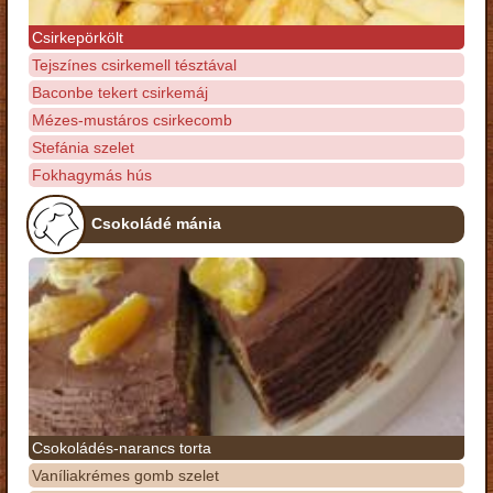
Csirkepörkölt
Tejszínes csirkemell tésztával
Baconbe tekert csirkemáj
Mézes-mustáros csirkecomb
Stefánia szelet
Fokhagymás hús
Csokoládé mánia
Csokoládés-narancs torta
Vaníliakrémes gomb szelet