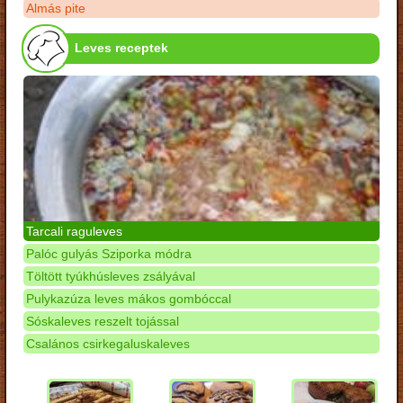
Almás pite
Leves receptek
Tarcali raguleves
Palóc gulyás Sziporka módra
Töltött tyúkhúsleves zsályával
Pulykazúza leves mákos gombóccal
Sóskaleves reszelt tojással
Csalános csirkegaluskaleves