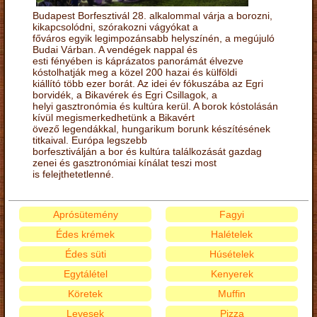
Budapest Borfesztivál 28. alkalommal várja a borozni,
kikapcsolódni, szórakozni vágyókat a
főváros egyik legimpozánsabb helyszínén, a megújuló
Budai Várban. A vendégek nappal és
esti fényében is káprázatos panorámát élvezve
kóstolhatják meg a közel 200 hazai és külföldi
kiállító több ezer borát. Az idei év fókuszába az Egri
borvidék, a Bikavérek és Egri Csillagok, a
helyi gasztronómia és kultúra kerül. A borok kóstolásán
kívül megismerkedhetünk a Bikavért
övező legendákkal, hungarikum borunk készítésének
titkaival. Európa legszebb
borfesztiválján a bor és kultúra találkozását gazdag
zenei és gasztronómiai kínálat teszi most
is felejthetetlenné.
Aprósütemény
Fagyi
Édes krémek
Halételek
Édes süti
Húsételek
Egytálétel
Kenyerek
Köretek
Muffin
Levesek
Pizza