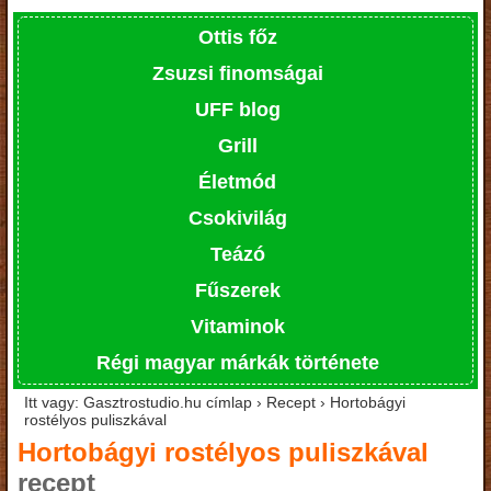
Ottis főz
Zsuzsi finomságai
UFF blog
Grill
Életmód
Csokivilág
Teázó
Fűszerek
Vitaminok
Régi magyar márkák története
Itt vagy: Gasztrostudio.hu címlap › Recept › Hortobágyi
rostélyos puliszkával
Hortobágyi rostélyos puliszkával
recept