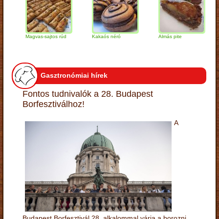
Magvas-sajtos rúd
Kakaós néró
Almás pite
Za
tú
Gasztronómiai hírek
Fontos tudnivalók a 28. Budapest
Borfesztiválhoz!
A
Budapest Borfesztivál 28. alkalommal várja a borozni,