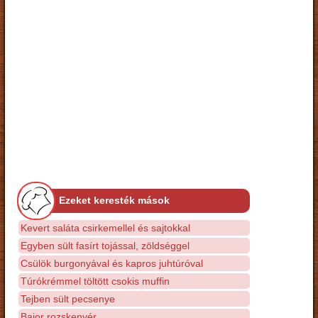
Ezeket keresték mások
Kevert saláta csirkemellel és sajtokkal
Egyben sült fasírt tojással, zöldséggel
Csülök burgonyával és kapros juhtúróval
Túrókrémmel töltött csokis muffin
Tejben sült pecsenye
Bajor rozskenyér