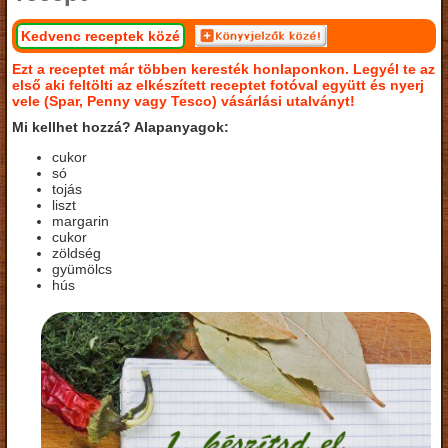
Kedvenc receptek közé
Ezt a receptet már többen keresték honlaponkon. Legyél te az
első aki feltölti az elkészített receptet fotóval együtt és nyerj
vele (Spar, Penny vagy Tesco) vásárlási utalványt!
Mi kellhet hozzá? Alapanyagok:
cukor
só
tojás
liszt
margarin
cukor
zöldség
gyümölcs
hús