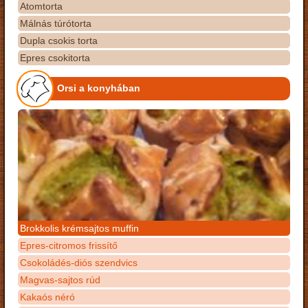
Atomtorta
Málnás túrótorta
Dupla csokis torta
Epres csokitorta
Orsi a konyhában
Brokkolis krémsajtos muffin
Epres-citromos frissítő
Csokoládés-diós szendvics
Magvas-sajtos rúd
Kakaós néró