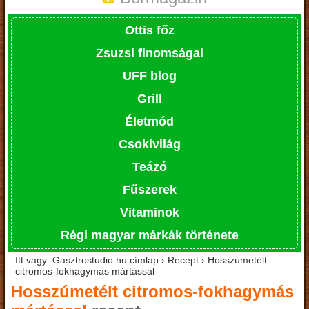
Ottis főz
Zsuzsi finomságai
UFF blog
Grill
Életmód
Csokivilág
Teázó
Fűszerek
Vitaminok
Régi magyar márkák története
Itt vagy: Gasztrostudio.hu címlap › Recept › Hosszúmetélt
citromos-fokhagymás mártással
Hosszúmetélt citromos-fokhagymás