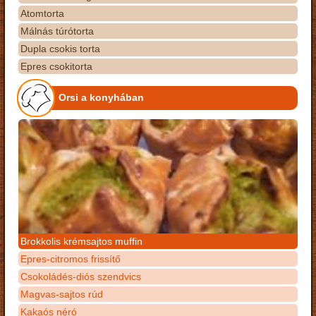
Atomtorta
Málnás túrótorta
Dupla csokis torta
Epres csokitorta
Orsi a konyhában
Brokkolis krémsajtos muffin
Epres-citromos frissítő
Csokoládés-diós szendvics
Magvas-sajtos rúd
Kakaós néró