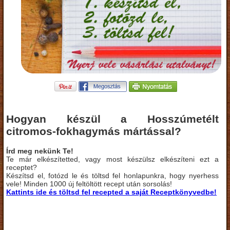
Hogyan készül a Hosszúmetélt
citromos-fokhagymás mártással?
Írd meg nekünk Te!
Te már elkészítetted, vagy most készülsz elkészíteni ezt a
receptet?
Készítsd el, fotózd le és töltsd fel honlapunkra, hogy nyerhess
vele! Minden 1000 új feltöltött recept után sorsolás!
Kattints ide és töltsd fel recepted a saját Receptkönyvedbe!