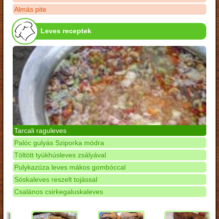
Almás pite
Leves receptek
Tarcali raguleves
Palóc gulyás Sziporka módra
Töltött tyúkhúsleves zsályával
Pulykazúza leves mákos gombóccal
Sóskaleves reszelt tojással
Csalános csirkegaluskaleves