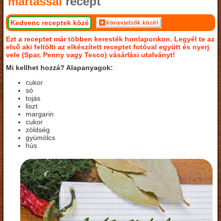
mártással
recept
Kedvenc receptek közé
Ezt a receptet már többen keresték honlaponkon. Legyél te az
első aki feltölti az elkészített receptet fotóval együtt és nyerj
vele (Spar, Penny vagy Tesco) vásárlási utalványt!
Mi kellhet hozzá? Alapanyagok:
cukor
só
tojás
liszt
margarin
cukor
zöldség
gyümölcs
hús