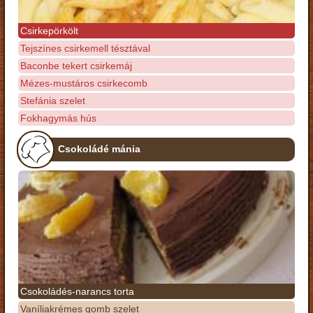
Csirkepörkölt
Tejszínes csirkemell tésztával
Baconbe tekert csirkemáj
Mézes-mustáros csirkecomb
Stefánia szelet
Fokhagymás hús
Csokoládé mánia
Csokoládés-narancs torta
Vaníliakrémes gomb szelet