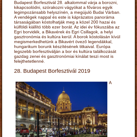
Budapest Borfesztivál 28. alkalommal várja a borozni,
kikapcsolódni, szórakozni vágyókat a főváros egyik
legimpozánsabb helyszínén, a megújuló Budai Várban.
A vendégek nappal és este is káprázatos panoráma
társaságában kóstolhatják meg a közel 200 hazai és
külföldi kiállító több ezer borát. Az idei év fókuszába az
Egri borvidék, a Bikavérek és Egri Csillagok, a helyi
gasztronómia és kultúra kerül. A borok kóstolásán kívül
megismerkedhetünk a Bikavért övező legendákkal,
hungarikum borunk készítésének titkaival. Európa
legszebb borfesztiválján a bor és kultúra találkozását
gazdag zenei és gasztronómiai kínálat teszi most is
felejthetetlenné.
28. Budapest Borfesztivál 2019
A