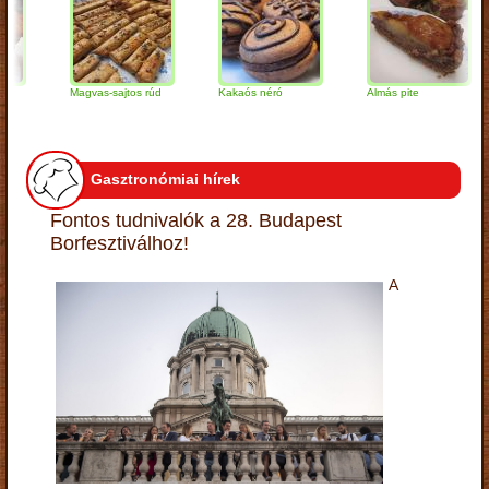
Magvas-sajtos rúd
Kakaós néró
Almás pite
Gasztronómiai hírek
Fontos tudnivalók a 28. Budapest
Borfesztiválhoz!
A