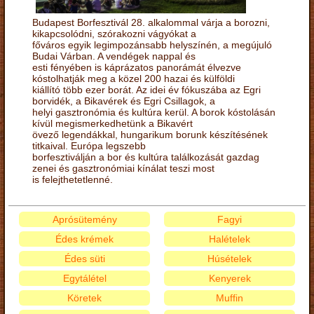
Budapest Borfesztivál 28. alkalommal várja a borozni,
kikapcsolódni, szórakozni vágyókat a
főváros egyik legimpozánsabb helyszínén, a megújuló
Budai Várban. A vendégek nappal és
esti fényében is káprázatos panorámát élvezve
kóstolhatják meg a közel 200 hazai és külföldi
kiállító több ezer borát. Az idei év fókuszába az Egri
borvidék, a Bikavérek és Egri Csillagok, a
helyi gasztronómia és kultúra kerül. A borok kóstolásán
kívül megismerkedhetünk a Bikavért
övező legendákkal, hungarikum borunk készítésének
titkaival. Európa legszebb
borfesztiválján a bor és kultúra találkozását gazdag
zenei és gasztronómiai kínálat teszi most
is felejthetetlenné.
Aprósütemény
Fagyi
Édes krémek
Halételek
Édes süti
Húsételek
Egytálétel
Kenyerek
Köretek
Muffin