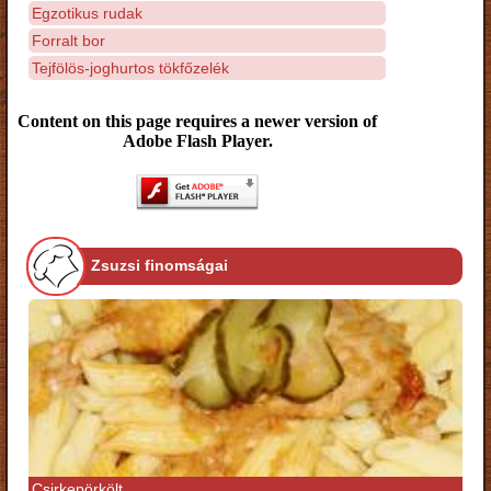
Egzotikus rudak
Forralt bor
Tejfölös-joghurtos tökfőzelék
Content on this page requires a newer version of
Adobe Flash Player.
Zsuzsi finomságai
Csirkepörkölt