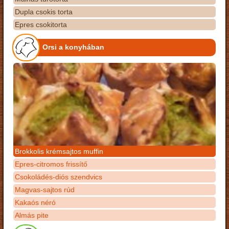
Dupla csokis torta
Epres csokitorta
Orsi a konyhában
Brokkolis krémsajtos muffin
Epres-citromos frissítő
Csokoládés-diós szendvics
Magvas-sajtos rúd
Kakaós néró
Almás pite