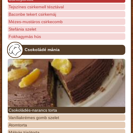
Tejszínes csirkemell tésztával
Baconbe tekert csirkemáj
Mézes-mustáros csirkecomb
Stefánia szelet
Fokhagymás hús
Csokoládé mánia
Csokoládés-narancs torta
Vaníliakrémes gomb szelet
Atomtorta
Málnás túrótorta