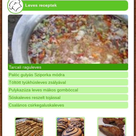
Leves receptek
Tarcali raguleves
Palóc gulyás Sziporka módra
Töltött tyúkhúsleves zsályával
Pulykazúza leves mákos gombóccal
Sóskaleves reszelt tojással
Csalános csirkegaluskaleves