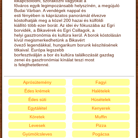
kikapcsolódni, szórakozni vágyókat a
főváros egyik legimpozánsabb helyszínén, a megújuló
Budai Várban. A vendégek nappal és
esti fényében is káprázatos panorámát élvezve
kóstolhatják meg a közel 200 hazai és külföldi
kiállító több ezer borát. Az idei év fókuszába az Egri
borvidék, a Bikavérek és Egri Csillagok, a
helyi gasztronómia és kultúra kerül. A borok kóstolásán
kívül megismerkedhetünk a Bikavért
övező legendákkal, hungarikum borunk készítésének
titkaival. Európa legszebb
borfesztiválján a bor és kultúra találkozását gazdag
zenei és gasztronómiai kínálat teszi most
is felejthetetlenné.
Aprósütemény
Fagyi
Édes krémek
Halételek
Édes süti
Húsételek
Egytálétel
Kenyerek
Köretek
Muffin
Levesek
Pizza
Gyümölcsleves
Pogácsa