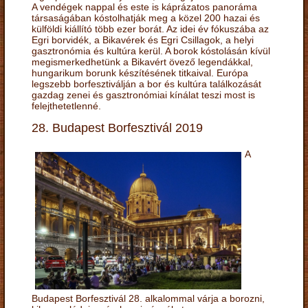
A vendégek nappal és este is káprázatos panoráma
társaságában kóstolhatják meg a közel 200 hazai és
külföldi kiállító több ezer borát. Az idei év fókuszába az
Egri borvidék, a Bikavérek és Egri Csillagok, a helyi
gasztronómia és kultúra kerül. A borok kóstolásán kívül
megismerkedhetünk a Bikavért övező legendákkal,
hungarikum borunk készítésének titkaival. Európa
legszebb borfesztiválján a bor és kultúra találkozását
gazdag zenei és gasztronómiai kínálat teszi most is
felejthetetlenné.
28. Budapest Borfesztivál 2019
A
Budapest Borfesztivál 28. alkalommal várja a borozni,