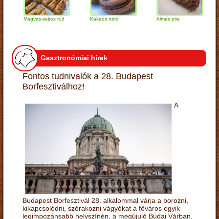
Magvas-sajtos rúd
Kakaós néró
Almás pite
Zab
túr
Gasztronómiai hírek
Fontos tudnivalók a 28. Budapest
Borfesztiválhoz!
A
Budapest Borfesztivál 28. alkalommal várja a borozni,
kikapcsolódni, szórakozni vágyókat a főváros egyik
legimpozánsabb helyszínén, a megújuló Budai Várban.