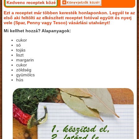
Kedvenc receptek közé
Ezt a receptet már többen keresték honlaponkon. Legyél te az
első aki feltölti az elkészített receptet fotóval együtt és nyerj
vele (Spar, Penny vagy Tesco) vásárlási utalványt!
Mi kellhet hozzá? Alapanyagok:
cukor
só
tojás
liszt
margarin
cukor
zöldség
gyümölcs
hús