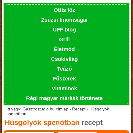
Ottis főz
Zsuzsi finomságai
UFF blog
Grill
Életmód
Csokivilág
Teázó
Fűszerek
Vitaminok
Régi magyar márkák története
Itt vagy: Gasztrostudio.hu címlap › Recept › Húsgolyók
spenótban
Húsgolyók spenótban
recept