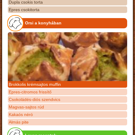
Dupla csokis torta
Epres csokitorta
Orsi a konyhában
Brokkolis krémsajtos muffin
Epres-citromos frissítő
Csokoládés-diós szendvics
Magvas-sajtos rúd
Kakaós néró
Almás pite