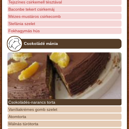
Tejszínes csirkemell tésztával
Baconbe tekert csirkemáj
Mézes-mustáros csirkecomb
Stefánia szelet
Fokhagymás hús
Csokoládé mánia
Csokoládés-narancs torta
Vaníliakrémes gomb szelet
Atomtorta
Málnás túrótorta