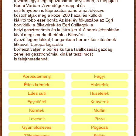
főváros egyik legimpozánsabb helyszínén, a megújuló
Budai Várban. A vendégek nappal és
esti fényében is káprázatos panorámát élvezve
kóstolhatják meg a közel 200 hazai és külföldi
kiállító több ezer borát. Az idei év fókuszába az Egri
borvidék, a Bikavérek és Egri Csillagok, a
helyi gasztronómia és kultúra kerül. A borok kóstolásán
kívül megismerkedhetünk a Bikavért
övező legendákkal, hungarikum borunk készítésének
titkaival. Európa legszebb
borfesztiválján a bor és kultúra találkozását gazdag
zenei és gasztronómiai kínálat teszi most
is felejthetetlenné.
Aprósütemény
Fagyi
Édes krémek
Halételek
Édes süti
Húsételek
Egytálétel
Kenyerek
Köretek
Muffin
Levesek
Pizza
Gyümölcsleves
Pogácsa
Zöldségleves
Saláta