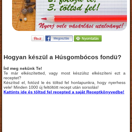
Hogyan készül a Húsgombócos fondü?
Írd meg nekünk Te!
Te már elkészítetted, vagy most készülsz elkészíteni ezt a
receptet?
Készítsd el, fotózd le és töltsd fel honlapunkra, hogy nyerhess
vele! Minden 1000 új feltöltött recept után sorsolás!
Kattints ide és töltsd fel recepted a saját Receptkönyvedbe!