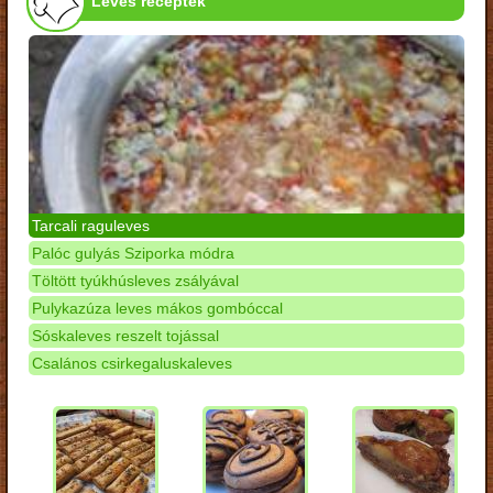
Leves receptek
Tarcali raguleves
Palóc gulyás Sziporka módra
Töltött tyúkhúsleves zsályával
Pulykazúza leves mákos gombóccal
Sóskaleves reszelt tojással
Csalános csirkegaluskaleves