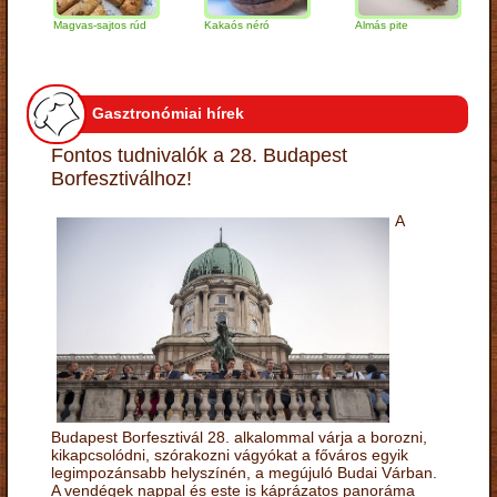
Magvas-sajtos rúd
Kakaós néró
Almás pite
Zabp
túró
Gasztronómiai hírek
Fontos tudnivalók a 28. Budapest
Borfesztiválhoz!
A
Budapest Borfesztivál 28. alkalommal várja a borozni,
kikapcsolódni, szórakozni vágyókat a főváros egyik
legimpozánsabb helyszínén, a megújuló Budai Várban.
A vendégek nappal és este is káprázatos panoráma