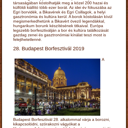
társaságában kóstolhatják meg a közel 200 hazai és
külföldi kiállító több ezer borát. Az idei év fókuszába az
Egri borvidék, a Bikavérek és Egri Csillagok, a helyi
gasztronómia és kultúra kerül. A borok kóstolásán kívül
megismerkedhetünk a Bikavért övező legendákkal,
hungarikum borunk készítésének titkaival. Európa
legszebb borfesztiválján a bor és kultúra találkozását
gazdag zenei és gasztronómiai kínálat teszi most is
felejthetetlenné.
28. Budapest Borfesztivál 2019
A
Budapest Borfesztivál 28. alkalommal várja a borozni,
kikapcsolódni, szórakozni vágyókat a