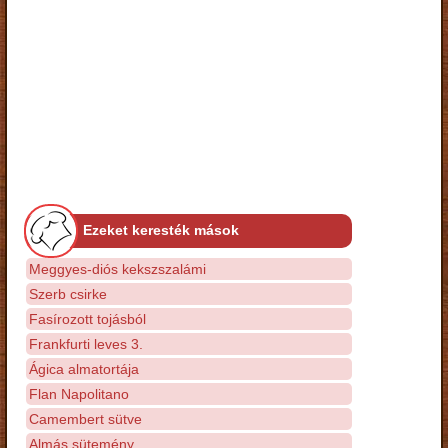
Ezeket keresték mások
Meggyes-diós kekszszalámi
Szerb csirke
Fasírozott tojásból
Frankfurti leves 3.
Ágica almatortája
Flan Napolitano
Camembert sütve
Almás sütemény