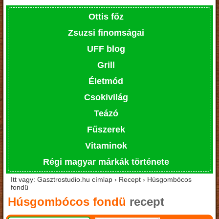
Ottis főz
Zsuzsi finomságai
UFF blog
Grill
Életmód
Csokivilág
Teázó
Fűszerek
Vitaminok
Régi magyar márkák története
Itt vagy: Gasztrostudio.hu címlap › Recept › Húsgombócos
fondü
Húsgombócos fondü
recept