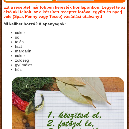
Ezt a receptet már többen keresték honlaponkon. Legyél te az
első aki feltölti az elkészített receptet fotóval együtt és nyerj
vele (Spar, Penny vagy Tesco) vásárlási utalványt!
Mi kellhet hozzá? Alapanyagok:
cukor
só
tojás
liszt
margarin
cukor
zöldség
gyümölcs
hús