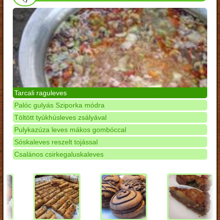
Tarcali raguleves
Palóc gulyás Sziporka módra
Töltött tyúkhúsleves zsályával
Pulykazúza leves mákos gombóccal
Sóskaleves reszelt tojással
Csalános csirkegaluskaleves