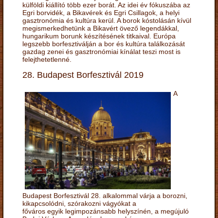
külföldi kiállító több ezer borát. Az idei év fókuszába az
Egri borvidék, a Bikavérek és Egri Csillagok, a helyi
gasztronómia és kultúra kerül. A borok kóstolásán kívül
megismerkedhetünk a Bikavért övező legendákkal,
hungarikum borunk készítésének titkaival. Európa
legszebb borfesztiválján a bor és kultúra találkozását
gazdag zenei és gasztronómiai kínálat teszi most is
felejthetetlenné.
28. Budapest Borfesztivál 2019
A
Budapest Borfesztivál 28. alkalommal várja a borozni,
kikapcsolódni, szórakozni vágyókat a
főváros egyik legimpozánsabb helyszínén, a megújuló