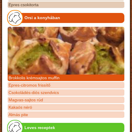
Epres csokitorta
Orsi a konyhában
Brokkolis krémsajtos muffin
Epres-citromos frissítő
Csokoládés-diós szendvics
Magvas-sajtos rúd
Kakaós néró
Almás pite
Leves receptek