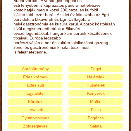
Budai Várban. A vendégek nappal és
esti fényében is káprázatos panorámát élvezve
kóstolhatják meg a közel 200 hazai és külföldi
kiállító több ezer borát. Az idei év fókuszába az Egri
borvidék, a Bikavérek és Egri Csillagok, a
helyi gasztronómia és kultúra kerül. A borok kóstolásán
kívül megismerkedhetünk a Bikavért
övező legendákkal, hungarikum borunk készítésének
titkaival. Európa legszebb
borfesztiválján a bor és kultúra találkozását gazdag
zenei és gasztronómiai kínálat teszi most
is felejthetetlenné.
Aprósütemény
Fagyi
Édes krémek
Halételek
Édes süti
Húsételek
Egytálétel
Kenyerek
Köretek
Muffin
Levesek
Pizza
Gyümölcsleves
Pogácsa
Zöldségleves
Saláta