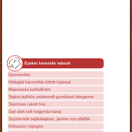
Ezeket keresték mások
Gyorsmóka
Hidegtál háromféle töltött tojással
Majonézes karfiolkrém
Sajtos-tejfölös csirkemell gombával rétegezve
Tejszínes rakott hús
Sajt alatt sült hagymás karaj
Szűzérmék sajtkalapban, jázmin rizs-piláffal
Kókuszos ropogós