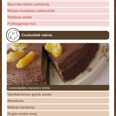
Baconbe tekert csirkemáj
Mézes-mustáros csirkecomb
Stefánia szelet
Fokhagymás hús
Csokoládé mánia
Csokoládés-narancs torta
Vaníliakrémes gomb szelet
Atomtorta
Málnás túrótorta
Dupla csokis torta