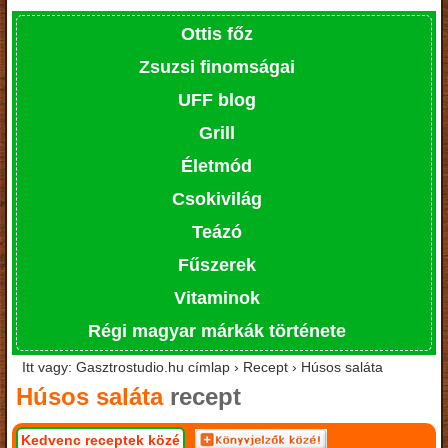
Ottis főz
Zsuzsi finomságai
UFF blog
Grill
Életmód
Csokivilág
Teázó
Fűszerek
Vitaminok
Régi magyar márkák története
Itt vagy: Gasztrostudio.hu címlap › Recept › Húsos saláta
Húsos saláta
recept
Kedvenc receptek közé