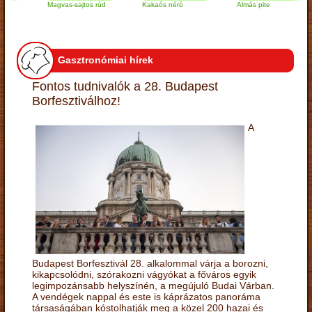
Magvas-sajtos rúd
Kakaós néró
Almás pite
Gasztronómiai hírek
Fontos tudnivalók a 28. Budapest
Borfesztiválhoz!
A
Budapest Borfesztivál 28. alkalommal várja a borozni,
kikapcsolódni, szórakozni vágyókat a főváros egyik
legimpozánsabb helyszínén, a megújuló Budai Várban.
A vendégek nappal és este is káprázatos panoráma
társaságában kóstolhatják meg a közel 200 hazai és