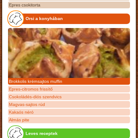
Epres csokitorta
Orsi a konyhában
Brokkolis krémsajtos muffin
Epres-citromos frissítő
Csokoládés-diós szendvics
Magvas-sajtos rúd
Kakaós néró
Almás pite
Leves receptek