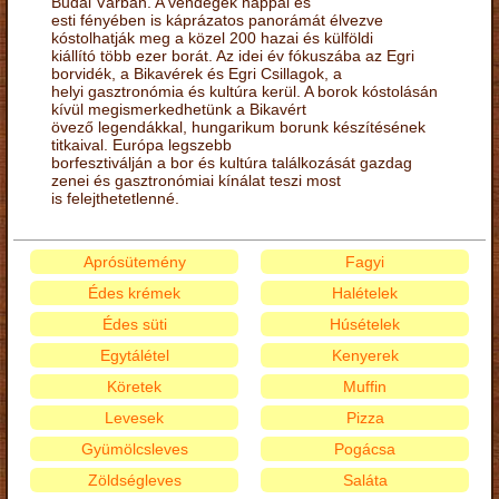
Budai Várban. A vendégek nappal és
esti fényében is káprázatos panorámát élvezve
kóstolhatják meg a közel 200 hazai és külföldi
kiállító több ezer borát. Az idei év fókuszába az Egri
borvidék, a Bikavérek és Egri Csillagok, a
helyi gasztronómia és kultúra kerül. A borok kóstolásán
kívül megismerkedhetünk a Bikavért
övező legendákkal, hungarikum borunk készítésének
titkaival. Európa legszebb
borfesztiválján a bor és kultúra találkozását gazdag
zenei és gasztronómiai kínálat teszi most
is felejthetetlenné.
Aprósütemény
Fagyi
Édes krémek
Halételek
Édes süti
Húsételek
Egytálétel
Kenyerek
Köretek
Muffin
Levesek
Pizza
Gyümölcsleves
Pogácsa
Zöldségleves
Saláta