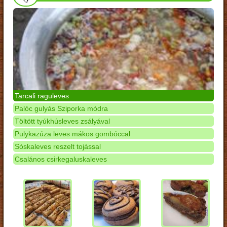
Tarcali raguleves
Palóc gulyás Sziporka módra
Töltött tyúkhúsleves zsályával
Pulykazúza leves mákos gombóccal
Sóskaleves reszelt tojással
Csalános csirkegaluskaleves