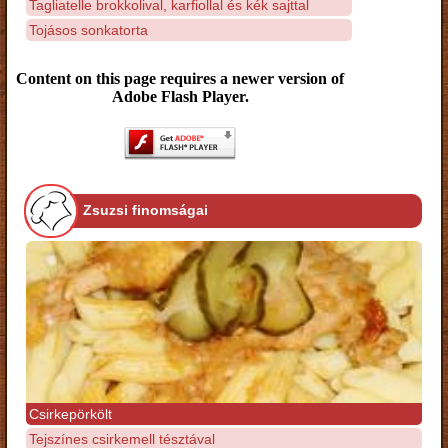
Tagliatelle brokkolival, karfiollal és kék sajttal
Tojásos sonkatorta
Content on this page requires a newer version of
Adobe Flash Player.
Zsuzsi finomságai
Csirkepörkölt
Tejszínes csirkemell tésztával