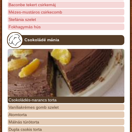
Baconbe tekert csirkemáj
Mézes-mustáros csirkecomb
Stefánia szelet
Fokhagymás hús
Csokoládé mánia
Csokoládés-narancs torta
Vaníliakrémes gomb szelet
Atomtorta
Málnás túrótorta
Dupla csokis torta