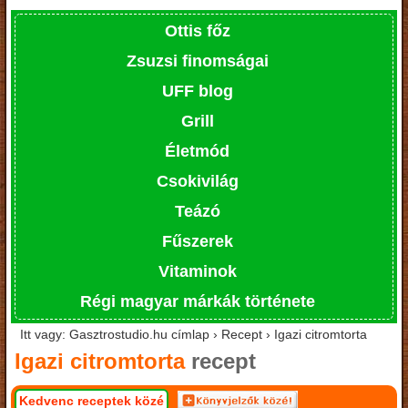
Ottis főz
Zsuzsi finomságai
UFF blog
Grill
Életmód
Csokivilág
Teázó
Fűszerek
Vitaminok
Régi magyar márkák története
Itt vagy: Gasztrostudio.hu címlap › Recept › Igazi citromtorta
Igazi citromtorta
recept
Kedvenc receptek közé