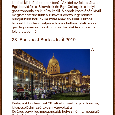
külföldi kiállító több ezer borát. Az idei év fókuszába az
Egri borvidék, a Bikavérek és Egri Csillagok, a helyi
gasztronómia és kultúra kerül. A borok kóstolásán kívül
megismerkedhetünk a Bikavért övező legendákkal,
hungarikum borunk készítésének titkaival. Európa
legszebb borfesztiválján a bor és kultúra találkozását
gazdag zenei és gasztronómiai kínálat teszi most is
felejthetetlenné.
28. Budapest Borfesztivál 2019
A
Budapest Borfesztivál 28. alkalommal várja a borozni,
kikapcsolódni, szórakozni vágyókat a
főváros egyik legimpozánsabb helyszínén, a megújuló