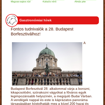
Magvas-sajtos rúd
Kakaós néró
Almás pite
Zabp
túró
Gasztronómiai hírek
Fontos tudnivalók a 28. Budapest
Borfesztiválhoz!
A
Budapest Borfesztivál 28. alkalommal várja a borozni,
kikapcsolódni, szórakozni vágyókat a főváros egyik
legimpozánsabb helyszínén, a megújuló Budai Várban.
A vendégek nappal és este is káprázatos panoráma
társaságában kóstolhatják meg a közel 200 hazai és