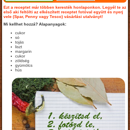
Ezt a receptet már többen keresték honlaponkon. Legyél te az
első aki feltölti az elkészített receptet fotóval együtt és nyerj
vele (Spar, Penny vagy Tesco) vásárlási utalványt!
Mi kellhet hozzá? Alapanyagok:
cukor
só
tojás
liszt
margarin
cukor
zöldség
gyümölcs
hús