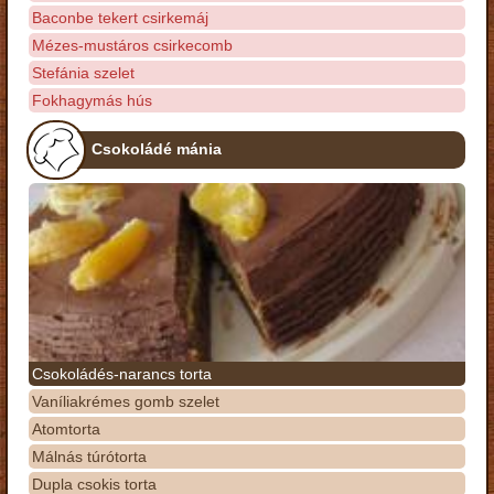
Baconbe tekert csirkemáj
Mézes-mustáros csirkecomb
Stefánia szelet
Fokhagymás hús
Csokoládé mánia
Csokoládés-narancs torta
Vaníliakrémes gomb szelet
Atomtorta
Málnás túrótorta
Dupla csokis torta