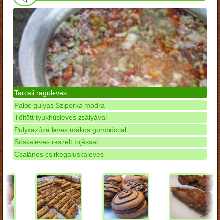
Tarcali raguleves
Palóc gulyás Sziporka módra
Töltött tyúkhúsleves zsályával
Pulykazúza leves mákos gombóccal
Sóskaleves reszelt tojással
Csalános csirkegaluskaleves