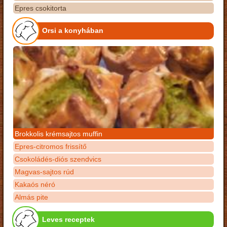
Epres csokitorta
Orsi a konyhában
Brokkolis krémsajtos muffin
Epres-citromos frissítő
Csokoládés-diós szendvics
Magvas-sajtos rúd
Kakaós néró
Almás pite
Leves receptek