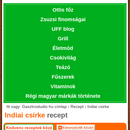
Ottis főz
Zsuzsi finomságai
UFF blog
Grill
Életmód
Csokivilág
Teázó
Fűszerek
Vitaminok
Régi magyar márkák története
Itt vagy: Gasztrostudio.hu címlap › Recept › Indiai csirke
Indiai csirke
recept
Kedvenc receptek közé