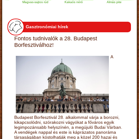
Magvas-sajtos rúd
Kakaós néró
Almás pite
Gasztronómiai hírek
Fontos tudnivalók a 28. Budapest
Borfesztiválhoz!
A
Budapest Borfesztivál 28. alkalommal várja a borozni,
kikapcsolódni, szórakozni vágyókat a főváros egyik
legimpozánsabb helyszínén, a megújuló Budai Várban.
A vendégek nappal és este is káprázatos panoráma
társaságában kóstolhatják meg a közel 200 hazai és