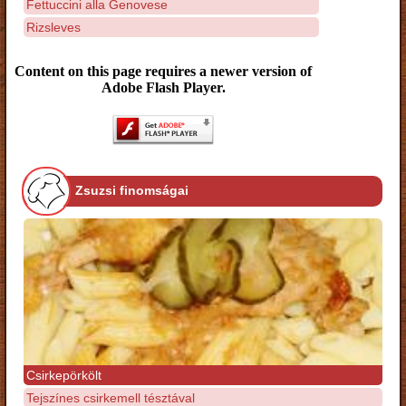
Fettuccini alla Genovese
Rizsleves
Content on this page requires a newer version of
Adobe Flash Player.
Zsuzsi finomságai
Csirkepörkölt
Tejszínes csirkemell tésztával