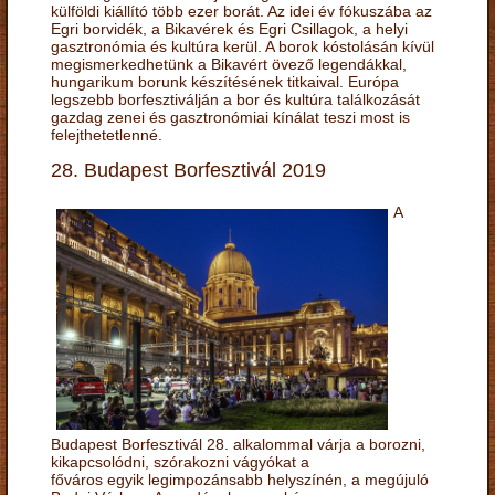
külföldi kiállító több ezer borát. Az idei év fókuszába az
Egri borvidék, a Bikavérek és Egri Csillagok, a helyi
gasztronómia és kultúra kerül. A borok kóstolásán kívül
megismerkedhetünk a Bikavért övező legendákkal,
hungarikum borunk készítésének titkaival. Európa
legszebb borfesztiválján a bor és kultúra találkozását
gazdag zenei és gasztronómiai kínálat teszi most is
felejthetetlenné.
28. Budapest Borfesztivál 2019
A
Budapest Borfesztivál 28. alkalommal várja a borozni,
kikapcsolódni, szórakozni vágyókat a
főváros egyik legimpozánsabb helyszínén, a megújuló