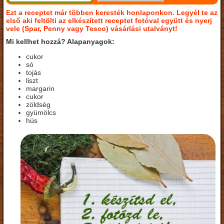
Ezt a receptet már többen keresték honlaponkon. Legyél te az
első aki feltölti az elkészített receptet fotóval együtt és nyerj
vele (Spar, Penny vagy Tesco) vásárlási utalványt!
Mi kellhet hozzá? Alapanyagok:
cukor
só
tojás
liszt
margarin
cukor
zöldség
gyümölcs
hús