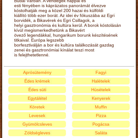
Budai Várban. A vendégek nappal és
esti fényében is káprázatos panorámát élvezve
kóstolhatják meg a közel 200 hazai és külföldi
kiállító több ezer borát. Az idei év fókuszába az Egri
borvidék, a Bikavérek és Egri Csillagok, a
helyi gasztronómia és kultúra kerül. A borok kóstolásán
kívül megismerkedhetünk a Bikavért
övező legendákkal, hungarikum borunk készítésének
titkaival. Európa legszebb
borfesztiválján a bor és kultúra találkozását gazdag
zenei és gasztronómiai kínálat teszi most
is felejthetetlenné.
Aprósütemény
Fagyi
Édes krémek
Halételek
Édes süti
Húsételek
Egytálétel
Kenyerek
Köretek
Muffin
Levesek
Pizza
Gyümölcsleves
Pogácsa
Zöldségleves
Saláta