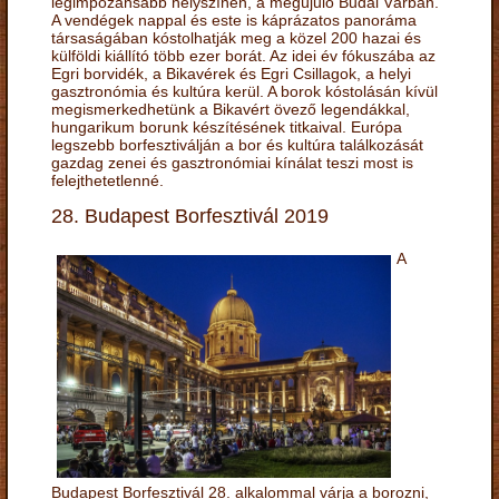
legimpozánsabb helyszínén, a megújuló Budai Várban.
A vendégek nappal és este is káprázatos panoráma
társaságában kóstolhatják meg a közel 200 hazai és
külföldi kiállító több ezer borát. Az idei év fókuszába az
Egri borvidék, a Bikavérek és Egri Csillagok, a helyi
gasztronómia és kultúra kerül. A borok kóstolásán kívül
megismerkedhetünk a Bikavért övező legendákkal,
hungarikum borunk készítésének titkaival. Európa
legszebb borfesztiválján a bor és kultúra találkozását
gazdag zenei és gasztronómiai kínálat teszi most is
felejthetetlenné.
28. Budapest Borfesztivál 2019
A
Budapest Borfesztivál 28. alkalommal várja a borozni,