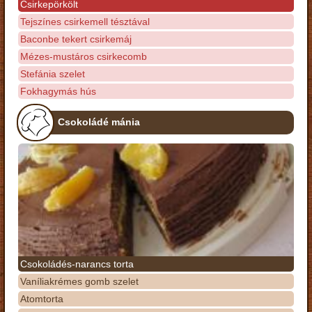
Csirkepörkölt
Tejszínes csirkemell tésztával
Baconbe tekert csirkemáj
Mézes-mustáros csirkecomb
Stefánia szelet
Fokhagymás hús
Csokoládé mánia
Csokoládés-narancs torta
Vaníliakrémes gomb szelet
Atomtorta