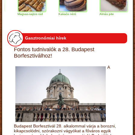
Magvas-sajtos rúd
Kakaós néró
Almás pite
Za
tú
Gasztronómiai hírek
Fontos tudnivalók a 28. Budapest
Borfesztiválhoz!
A
Budapest Borfesztivál 28. alkalommal várja a borozni,
kikapcsolódni, szórakozni vágyókat a főváros egyik