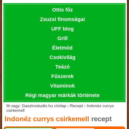
Ottis főz
Zsuzsi finomságai
UFF blog
Grill
Életmód
Csokivilág
Teázó
Fűszerek
Vitaminok
Régi magyar márkák története
Itt vagy: Gasztrostudio.hu címlap › Recept › Indonéz currys
csirkemell
Indonéz currys csirkemell
recept