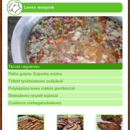
Leves receptek
Tarcali raguleves
Palóc gulyás Sziporka módra
Töltött tyúkhúsleves zsályával
Pulykazúza leves mákos gombóccal
Sóskaleves reszelt tojással
Csalános csirkegaluskaleves