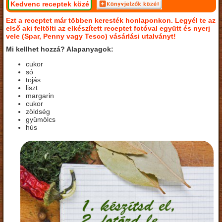
Kedvenc receptek közé
Ezt a receptet már többen keresték honlaponkon. Legyél te az
első aki feltölti az elkészített receptet fotóval együtt és nyerj
vele (Spar, Penny vagy Tesco) vásárlási utalványt!
Mi kellhet hozzá? Alapanyagok:
cukor
só
tojás
liszt
margarin
cukor
zöldség
gyümölcs
hús