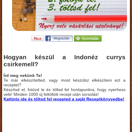
Hogyan készül a Indonéz currys
csirkemell?
Írd meg nekünk Te!
Te már elkészítetted, vagy most készülsz elkészíteni ezt a
receptet?
Készítsd el, fotózd le és töltsd fel honlapunkra, hogy nyerhess
vele! Minden 1000 új feltöltött recept után sorsolás!
Kattints ide és töltsd fel recepted a saját Receptkönyvedbe!