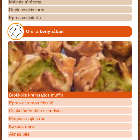
Málnás túrótorta
Dupla csokis torta
Epres csokitorta
Orsi a konyhában
Brokkolis krémsajtos muffin
Epres-citromos frissítő
Csokoládés-diós szendvics
Magvas-sajtos rúd
Kakaós néró
Almás pite