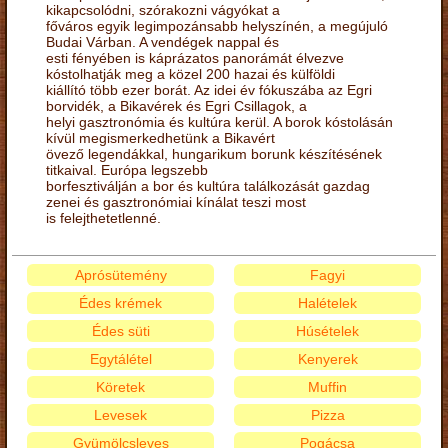
kikapcsolódni, szórakozni vágyókat a
főváros egyik legimpozánsabb helyszínén, a megújuló
Budai Várban. A vendégek nappal és
esti fényében is káprázatos panorámát élvezve
kóstolhatják meg a közel 200 hazai és külföldi
kiállító több ezer borát. Az idei év fókuszába az Egri
borvidék, a Bikavérek és Egri Csillagok, a
helyi gasztronómia és kultúra kerül. A borok kóstolásán
kívül megismerkedhetünk a Bikavért
övező legendákkal, hungarikum borunk készítésének
titkaival. Európa legszebb
borfesztiválján a bor és kultúra találkozását gazdag
zenei és gasztronómiai kínálat teszi most
is felejthetetlenné.
Aprósütemény
Fagyi
Édes krémek
Halételek
Édes süti
Húsételek
Egytálétel
Kenyerek
Köretek
Muffin
Levesek
Pizza
Gyümölcsleves
Pogácsa