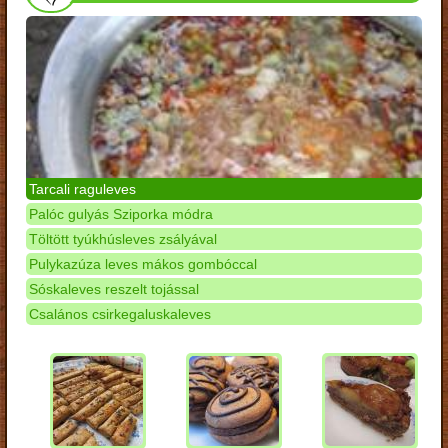
Tarcali raguleves
Palóc gulyás Sziporka módra
Töltött tyúkhúsleves zsályával
Pulykazúza leves mákos gombóccal
Sóskaleves reszelt tojással
Csalános csirkegaluskaleves