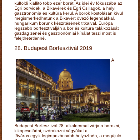
külföldi kiállító több ezer borát. Az idei év fókuszába az
Egri borvidék, a Bikavérek és Egri Csillagok, a helyi
gasztronómia és kultúra kerül. A borok kóstolásán kívül
megismerkedhetünk a Bikavért övező legendákkal,
hungarikum borunk készítésének titkaival. Európa
legszebb borfesztiválján a bor és kultúra találkozását
gazdag zenei és gasztronómiai kínálat teszi most is
felejthetetlenné.
28. Budapest Borfesztivál 2019
A
Budapest Borfesztivál 28. alkalommal várja a borozni,
kikapcsolódni, szórakozni vágyókat a
főváros egyik legimpozánsabb helyszínén, a megújuló