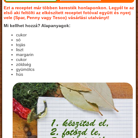
Ezt a receptet már többen keresték honlaponkon. Legyél te az
első aki feltölti az elkészített receptet fotóval együtt és nyerj
vele (Spar, Penny vagy Tesco) vásárlási utalványt!
Mi kellhet hozzá? Alapanyagok:
cukor
só
tojás
liszt
margarin
cukor
zöldség
gyümölcs
hús