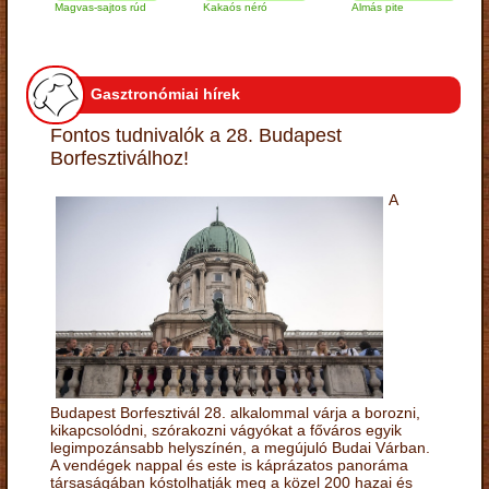
Magvas-sajtos rúd
Kakaós néró
Almás pite
Zab
túr
Gasztronómiai hírek
Fontos tudnivalók a 28. Budapest
Borfesztiválhoz!
A
Budapest Borfesztivál 28. alkalommal várja a borozni,
kikapcsolódni, szórakozni vágyókat a főváros egyik
legimpozánsabb helyszínén, a megújuló Budai Várban.
A vendégek nappal és este is káprázatos panoráma
társaságában kóstolhatják meg a közel 200 hazai és