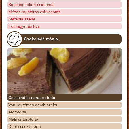
Baconbe tekert csirkemáj
Mézes-mustáros csirkecomb
Stefánia szelet
Fokhagymás hús
Csokoládé mánia
Csokoládés-narancs torta
Vaníliakrémes gomb szelet
Atomtorta
Málnás túrótorta
Dupla csokis torta