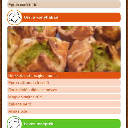
Epres csokitorta
Orsi a konyhában
Brokkolis krémsajtos muffin
Epres-citromos frissítő
Csokoládés-diós szendvics
Magvas-sajtos rúd
Kakaós néró
Almás pite
Leves receptek