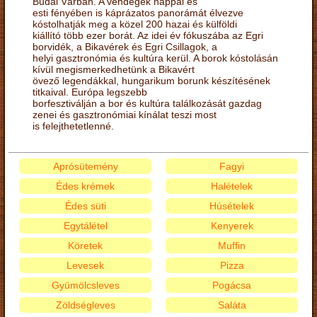
Budai Várban. A vendégek nappal és
esti fényében is káprázatos panorámát élvezve
kóstolhatják meg a közel 200 hazai és külföldi
kiállító több ezer borát. Az idei év fókuszába az Egri
borvidék, a Bikavérek és Egri Csillagok, a
helyi gasztronómia és kultúra kerül. A borok kóstolásán
kívül megismerkedhetünk a Bikavért
övező legendákkal, hungarikum borunk készítésének
titkaival. Európa legszebb
borfesztiválján a bor és kultúra találkozását gazdag
zenei és gasztronómiai kínálat teszi most
is felejthetetlenné.
Aprósütemény
Fagyi
Édes krémek
Halételek
Édes süti
Húsételek
Egytálétel
Kenyerek
Köretek
Muffin
Levesek
Pizza
Gyümölcsleves
Pogácsa
Zöldségleves
Saláta