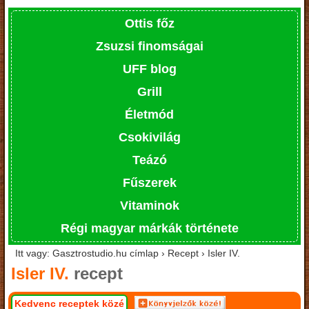
Ottis főz
Zsuzsi finomságai
UFF blog
Grill
Életmód
Csokivilág
Teázó
Fűszerek
Vitaminok
Régi magyar márkák története
Itt vagy: Gasztrostudio.hu címlap › Recept › Isler IV.
Isler IV.
recept
Kedvenc receptek közé