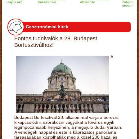
ajtos rúd
Kakaós néró
Almás pite
Zabpelyhes
túrógombóc
Gasztronómiai hírek
Fontos tudnivalók a 28. Budapest
Borfesztiválhoz!
A
Budapest Borfesztivál 28. alkalommal várja a borozni,
kikapcsolódni, szórakozni vágyókat a főváros egyik
legimpozánsabb helyszínén, a megújuló Budai Várban.
A vendégek nappal és este is káprázatos panoráma
társaságában kóstolhatják meg a közel 200 hazai és