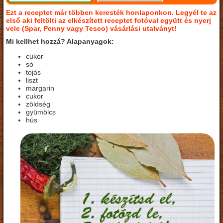
Ezt a receptet már többen keresték honlaponkon. Legyél te az
első aki feltölti az elkészített receptet fotóval együtt és nyerj
vele (Spar, Penny vagy Tesco) vásárlási utalványt!
Mi kellhet hozzá? Alapanyagok:
cukor
só
tojás
liszt
margarin
cukor
zöldség
gyümölcs
hús