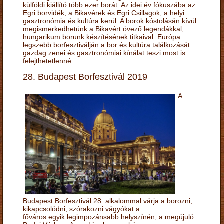
külföldi kiállító több ezer borát. Az idei év fókuszába az
Egri borvidék, a Bikavérek és Egri Csillagok, a helyi
gasztronómia és kultúra kerül. A borok kóstolásán kívül
megismerkedhetünk a Bikavért övező legendákkal,
hungarikum borunk készítésének titkaival. Európa
legszebb borfesztiválján a bor és kultúra találkozását
gazdag zenei és gasztronómiai kínálat teszi most is
felejthetetlenné.
28. Budapest Borfesztivál 2019
A
Budapest Borfesztivál 28. alkalommal várja a borozni,
kikapcsolódni, szórakozni vágyókat a
főváros egyik legimpozánsabb helyszínén, a megújuló