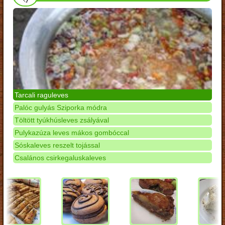
Tarcali raguleves
Palóc gulyás Sziporka módra
Töltött tyúkhúsleves zsályával
Pulykazúza leves mákos gombóccal
Sóskaleves reszelt tojással
Csalános csirkegaluskaleves