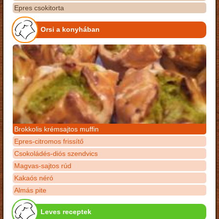
Epres csokitorta
Orsi a konyhában
Brokkolis krémsajtos muffin
Epres-citromos frissítő
Csokoládés-diós szendvics
Magvas-sajtos rúd
Kakaós néró
Almás pite
Leves receptek