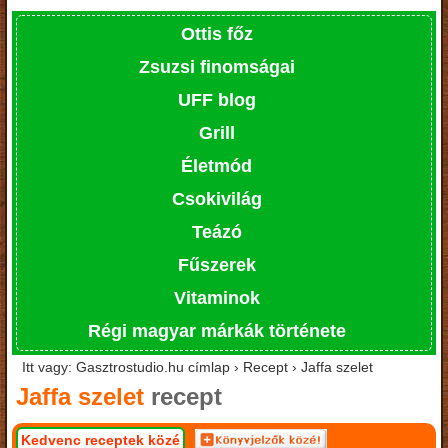
Ottis főz
Zsuzsi finomságai
UFF blog
Grill
Életmód
Csokivilág
Teázó
Fűszerek
Vitaminok
Régi magyar márkák története
Itt vagy: Gasztrostudio.hu címlap › Recept › Jaffa szelet
Jaffa szelet
recept
Kedvenc receptek közé