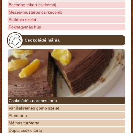
Baconbe tekert csirkemáj
Mézes-mustáros csirkecomb
Stefánia szelet
Fokhagymás hús
Csokoládé mánia
Csokoládés-narancs torta
Vaníliakrémes gomb szelet
Atomtorta
Málnás túrótorta
Dupla csokis torta