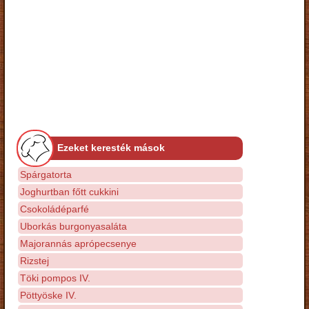
Ezeket keresték mások
Spárgatorta
Joghurtban főtt cukkini
Csokoládéparfé
Uborkás burgonyasaláta
Majorannás aprópecsenye
Rizstej
Töki pompos IV.
Pöttyöske IV.