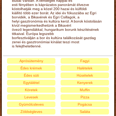
Budai Várban. A vendégek nappal és
esti fényében is káprázatos panorámát élvezve
kóstolhatják meg a közel 200 hazai és külföldi
kiállító több ezer borát. Az idei év fókuszába az Egri
borvidék, a Bikavérek és Egri Csillagok, a
helyi gasztronómia és kultúra kerül. A borok kóstolásán
kívül megismerkedhetünk a Bikavért
övező legendákkal, hungarikum borunk készítésének
titkaival. Európa legszebb
borfesztiválján a bor és kultúra találkozását gazdag
zenei és gasztronómiai kínálat teszi most
is felejthetetlenné.
Aprósütemény
Fagyi
Édes krémek
Halételek
Édes süti
Húsételek
Egytálétel
Kenyerek
Köretek
Muffin
Levesek
Pizza
Gyümölcsleves
Pogácsa
Zöldségleves
Saláta