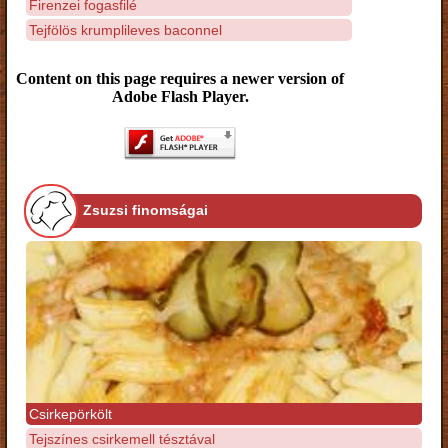
Firenzei fogasfilé
Tejfölös krumplileves baconnel
Content on this page requires a newer version of
Adobe Flash Player.
Zsuzsi finomságai
Csirkepörkölt
Tejszínes csirkemell tésztával