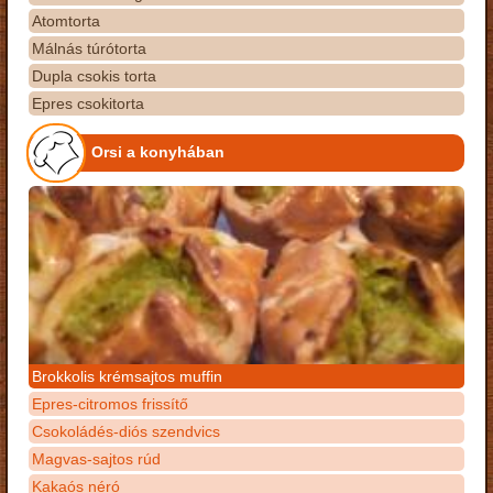
Atomtorta
Málnás túrótorta
Dupla csokis torta
Epres csokitorta
Orsi a konyhában
Brokkolis krémsajtos muffin
Epres-citromos frissítő
Csokoládés-diós szendvics
Magvas-sajtos rúd
Kakaós néró