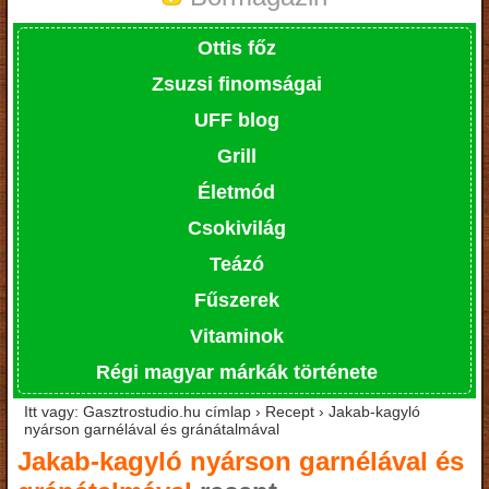
Ottis főz
Zsuzsi finomságai
UFF blog
Grill
Életmód
Csokivilág
Teázó
Fűszerek
Vitaminok
Régi magyar márkák története
Itt vagy: Gasztrostudio.hu címlap › Recept › Jakab-kagyló
nyárson garnélával és gránátalmával
Jakab-kagyló nyárson garnélával és