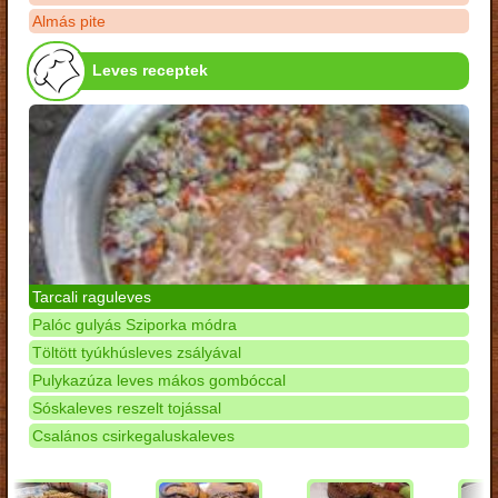
Almás pite
Leves receptek
Tarcali raguleves
Palóc gulyás Sziporka módra
Töltött tyúkhúsleves zsályával
Pulykazúza leves mákos gombóccal
Sóskaleves reszelt tojással
Csalános csirkegaluskaleves