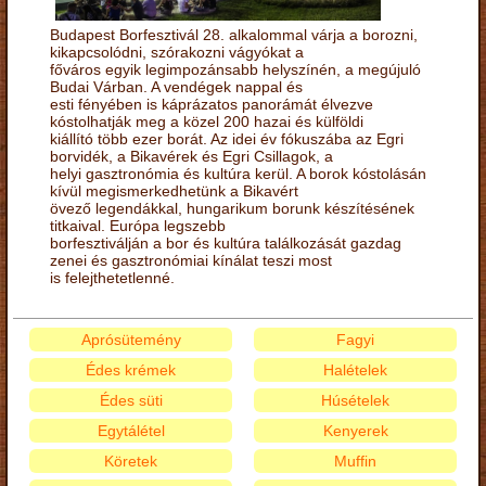
Budapest Borfesztivál 28. alkalommal várja a borozni,
kikapcsolódni, szórakozni vágyókat a
főváros egyik legimpozánsabb helyszínén, a megújuló
Budai Várban. A vendégek nappal és
esti fényében is káprázatos panorámát élvezve
kóstolhatják meg a közel 200 hazai és külföldi
kiállító több ezer borát. Az idei év fókuszába az Egri
borvidék, a Bikavérek és Egri Csillagok, a
helyi gasztronómia és kultúra kerül. A borok kóstolásán
kívül megismerkedhetünk a Bikavért
övező legendákkal, hungarikum borunk készítésének
titkaival. Európa legszebb
borfesztiválján a bor és kultúra találkozását gazdag
zenei és gasztronómiai kínálat teszi most
is felejthetetlenné.
Aprósütemény
Fagyi
Édes krémek
Halételek
Édes süti
Húsételek
Egytálétel
Kenyerek
Köretek
Muffin