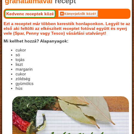
gránátalmával
recept
Kedvenc receptek közé
Ezt a receptet már többen keresték honlaponkon. Legyél te az
első aki feltölti az elkészített receptet fotóval együtt és nyerj
vele (Spar, Penny vagy Tesco) vásárlási utalványt!
Mi kellhet hozzá? Alapanyagok:
cukor
só
tojás
liszt
margarin
cukor
zöldség
gyümölcs
hús