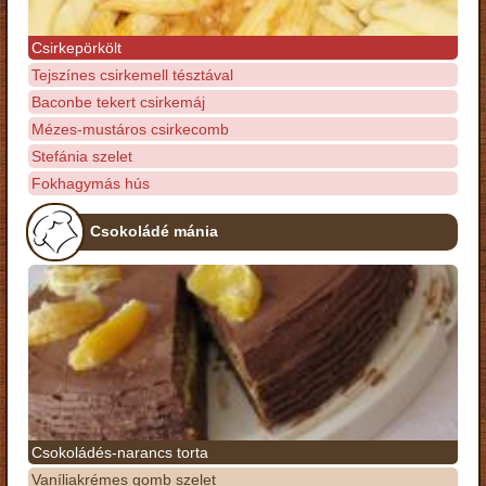
Csirkepörkölt
Tejszínes csirkemell tésztával
Baconbe tekert csirkemáj
Mézes-mustáros csirkecomb
Stefánia szelet
Fokhagymás hús
Csokoládé mánia
Csokoládés-narancs torta
Vaníliakrémes gomb szelet