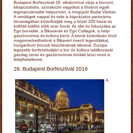
Budapest Borfesztivál 28. alkalommal várja a borozni,
kikapcsolódni, szórakozni vágyókat a főváros egyik
legimpozánsabb helyszínén, a megújuló Budai Várban.
A vendégek nappal és este is káprázatos panoráma
társaságában kóstolhatják meg a közel 200 hazai és
külföldi kiállító több ezer borát. Az idei év fókuszába az
Egri borvidék, a Bikavérek és Egri Csillagok, a helyi
gasztronómia és kultúra kerül. A borok kóstolásán kívül
megismerkedhetünk a Bikavért övező legendákkal,
hungarikum borunk készítésének titkaival. Európa
legszebb borfesztiválján a bor és kultúra találkozását
gazdag zenei és gasztronómiai kínálat teszi most is
felejthetetlenné.
28. Budapest Borfesztivál 2019
A