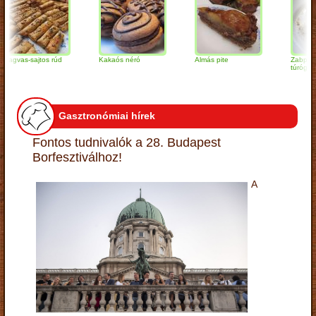
s-sajtos rúd
Kakaós néró
Almás pite
Zabpelyhes
túrógombóc
Gasztronómiai hírek
Fontos tudnivalók a 28. Budapest
Borfesztiválhoz!
A