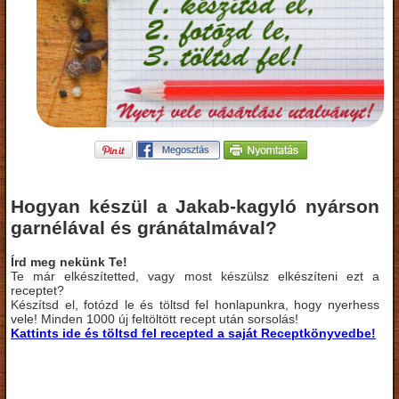
Hogyan készül a Jakab-kagyló nyárson
garnélával és gránátalmával?
Írd meg nekünk Te!
Te már elkészítetted, vagy most készülsz elkészíteni ezt a
receptet?
Készítsd el, fotózd le és töltsd fel honlapunkra, hogy nyerhess
vele! Minden 1000 új feltöltött recept után sorsolás!
Kattints ide és töltsd fel recepted a saját Receptkönyvedbe!